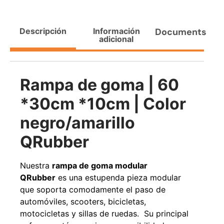
Agregar al carrito
Descripción
Información
Documents
adicional
38%
Rampa de goma | 60
*30cm *10cm | Color
negro/amarillo
QRubber
Pasto sintético ornamental
Apilador manual ancho
Importado USA: Paradise
ajustable Capacidad 1tn Lev.
Nuestra
rampa de goma modular
densidad 42mm Rollo
2,5mts
QRubber
es una estupenda pieza modular
4,57*15,24mts
$
1.875.535
que soporta comodamente el paso de
$
1.427.544
$
1.167.990
automóviles, scooters, bicicletas,
motocicletas y sillas de ruedas. Su principal
Leer más
Agregar al carrito