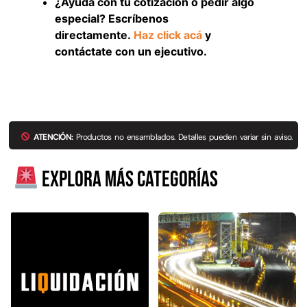
¿Ayuda con tu cotización o pedir algo
especial? Escríbenos
Explora más productos
directamente.
Haz click acá
y
contáctate con un ejecutivo.
ATENCIÓN:
Productos no ensamblados. Detalles pueden variar sin aviso.
Explora más categorías