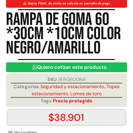
Gasto FINAL de envío se calcula en pantalla de pago
Rampa de goma 60
Juego Modular 40
Juego Modular 25
QplayGround
QplayGround
*30cm *10cm color
$
4.859.984
$
9.558.557
$
4.790.000
negro/amarillo
Leer más
Agregar al carrito
Quiero cotizar este producto
SKU
SERG600NA
Categorías
Seguridad y estacionamiento
,
Topes
estacionamiento
,
Lomos de toro
Tags
Precio protegido
$
38.901
36 disponibles