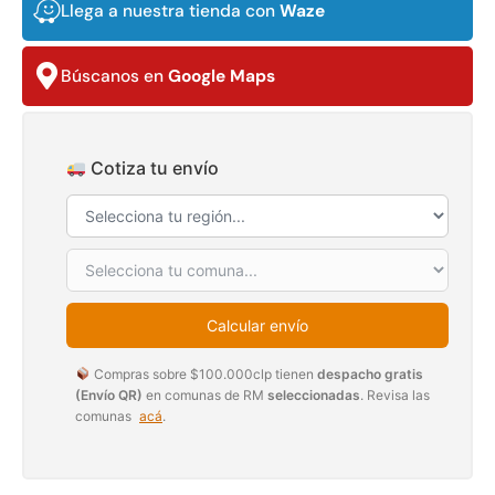
Llega a nuestra tienda con
Waze
$
3.790.990
$
2.892.120
Agregar al carrito
Leer más
Búscanos en
Google Maps
Cotiza tu envío
30%
Calcular envío
Compras sobre $100.000clp tienen
despacho gratis
Transpaleta eléctrica carga
Apilador manual carga
(Envío QR)
en comunas de RM
seleccionadas
. Revisa las
de 2tn
capacidad 1000kg
comunas
acá
.
$
1.470.788
$
2.842.858
$
1.990.000
Leer más