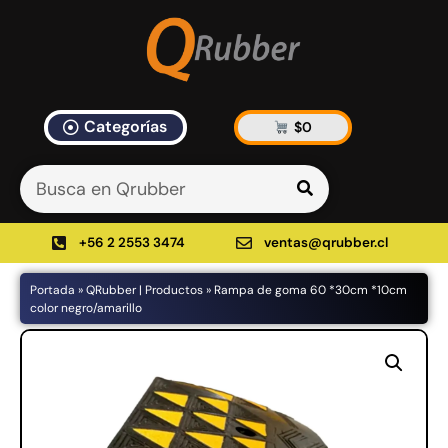
Categorías
$
0
Artículos Blog
535 results found in 10ms
Filtrar
+56 2 2553 3474
ventas@qrubber.cl
Portada
»
QRubber | Productos
»
Rampa de goma 60 *30cm *10cm
Productos
color negro/amarillo
48%