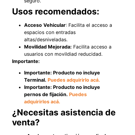
seguro.
Usos recomendados:
Acceso
Vehicular
: Facilita el acceso a
espacios con entradas
altas/desniveladas.
Movilidad Mejorada:
Facilita acceso a
usuarios con movildiad reducidad.
Importante:
Importante: Producto no incluye
Empaquetadura 3/16"
Terminal.
Puedes adquirirlo acá.
4.8mm neopreno con 1 tela
Importante: Producto no incluye
3.5MP
pernos de fijación.
Puedes
$
803.797
adquirirlos acá.
Agregar al carrito
¿Necesitas asistencia de
venta?