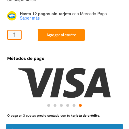
Juego Modular 02
Juego Modular 01
QplayGround
QplayGround
Hasta 12 pagos sin tarjeta
con Mercado Pago.
$
4.507.990
$
4.415.700
Saber más
Leer más
Leer más
Agregar al carrito
Métodos de pago
37%
Juego Modular 03
Pasto sintético ornamental
O paga en 3 cuotas precio contado con
tu tarjeta de crédito
.
QplayGround
Importado USA: Crown
densidad 35mm Rollo
$
5.987.128
4,57*30,48mts