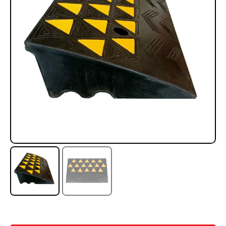
Rampa Móvil Hidráulica
Juego Modular 35
carga 10ton
QplayGround
$
5.926.486
$
22.711.412
$
11.790.000
Leer más
Agregar al carrito
50%