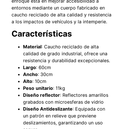
enfoque está en mejorar accesibilidad a
entornos mediante un cuerpo fabricado en
caucho reciclado de alta calidad y resistencia
a los impactos de vehículos y la intemperie.
49%
22%
Características
Material
: Caucho reciclado de alta
calidad de grado industrial, ofrece una
resistencia y durabilidad excepcionales.
Largo
: 60cm
Ancho
: 30cm
Pasto sintético ornamental
Empaquetadura 1/4" 6.4mm
Alto
: 10cm
Importado USA: Summer
hypalon sin tela 3 MPA
Peso
unitario
: 11kg
densidad 35mm Rollo
$
930.490
$
1.192.666
4,57*30,48mts
Diseño reflector
: Reflectores amarillos
$
2.002.243
grabados con microesferas de vidrio
Agregar al carrito
$
1.021.490
Diseño Antideslizante
: Equipada con
un patrón en relieve que previene
Leer más
deslizamientos, garantizando un uso