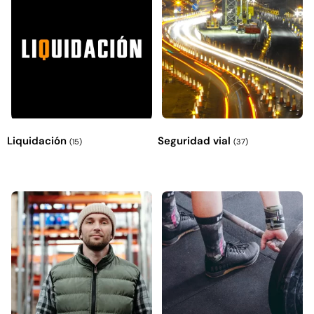
Liquidación
Seguridad vial
(15)
(37)
Empaquetadura 3/16"
4.8mm neopreno con 1 tela
3.5MP
$
803.797
Agregar al carrito