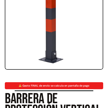
Rampa Móvil Hidráulica
Juego Modular 35
carga 10ton
QplayGround
$
5.926.486
$
22.711.412
$
11.790.000
Leer más
Agregar al carrito
50%
Gasto FINAL de envío se calcula en pantalla de pago
Barrera de