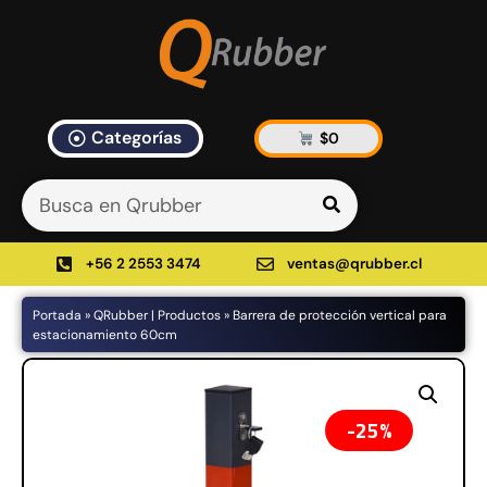
Categorías
$
0
Artículos Blog
535 results found in 10ms
Filtrar
+56 2 2553 3474
ventas@qrubber.cl
Portada
»
QRubber | Productos
»
Barrera de protección vertical para
Productos
estacionamiento 60cm
48%
25%