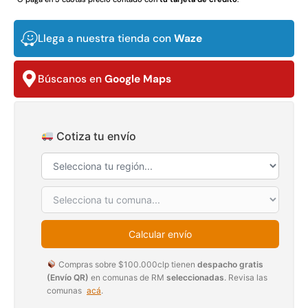
$
3.790.990
$
2.892.120
Llega a nuestra tienda con
Waze
Agregar al carrito
Leer más
Búscanos en
Google Maps
30%
Cotiza tu envío
Calcular envío
Transpaleta eléctrica carga
Apilador manual carga
de 2tn
capacidad 1000kg
Compras sobre $100.000clp tienen
despacho gratis
$
1.470.788
$
2.842.858
(Envío QR)
en comunas de RM
seleccionadas
. Revisa las
$
1.990.000
comunas
acá
.
Leer más