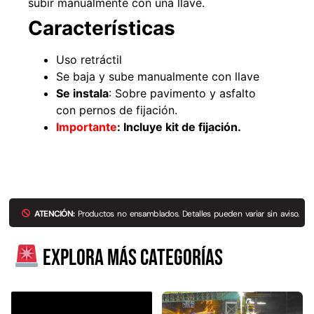
subir manualmente con una llave.
Características
Uso retráctil
49%
22%
Se baja y sube manualmente con llave
Se instala
: Sobre pavimento y asfalto
con pernos de fijación.
Importante
:
Incluye kit de fijación.
Pasto sintético ornamental
Empaquetadura 1/4" 6.4mm
Importado USA: Summer
hypalon sin tela 3 MPA
ATENCIÓN:
Productos no ensamblados. Detalles pueden variar sin aviso.
densidad 35mm Rollo
$
930.490
$
1.192.666
4,57*30,48mts
$
2.002.243
Explora más categorías
Agregar al carrito
$
1.021.490
Leer más