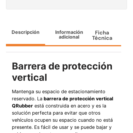
Agregar al carrito
Descripción
Información
Ficha
38%
adicional
Técnica
Barrera de protección
vertical
Mantenga su espacio de estacionamiento
Pasto sintético ornamental
Apilador manual ancho
Importado USA: Paradise
ajustable Capacidad 1tn Lev.
reservado. La
barrera de protección vertical
densidad 42mm Rollo
2,5mts
4,57*15,24mts
QRubber
está construida en acero y es la
$
1.875.535
$
1.427.544
solución perfecta para evitar que otros
$
1.167.990
vehículos ocupen su espacio cuando no está
Leer más
presente. Es fácil de usar y se puede bajar y
Agregar al carrito