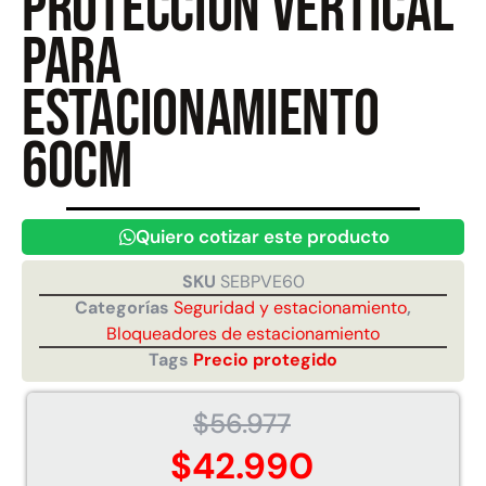
protección vertical
para
Juego Modular 40
Juego Modular 25
estacionamiento
QplayGround
QplayGround
$
4.859.984
$
9.558.557
60cm
$
4.790.000
Leer más
Agregar al carrito
Quiero cotizar este producto
SKU
SEBPVE60
Categorías
Seguridad y estacionamiento
,
Bloqueadores de estacionamiento
Tags
Precio protegido
$
56.977
$
42.990