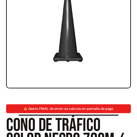
Rampa Móvil Hidráulica
Juego Modular 35
carga 10ton
QplayGround
$
5.926.486
$
22.711.412
$
11.790.000
Leer más
Agregar al carrito
50%
Gasto FINAL de envío se calcula en pantalla de pago
Cono de tráfico