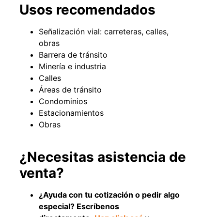
Usos recomendados
Señalización vial: carreteras, calles,
obras
Barrera de tránsito
Minería e industria
Calles
Áreas de tránsito
Condominios
Estacionamientos
Obras
Empaquetadura 3/16"
4.8mm neopreno con 1 tela
3.5MP
$
803.797
¿Necesitas asistencia de
venta?
Agregar al carrito
¿Ayuda con tu cotización o pedir algo
especial? Escríbenos