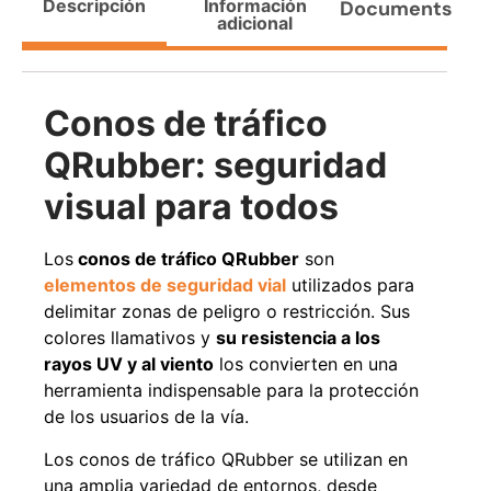
Descripción
Información
Documents
Agregar al carrito
adicional
Conos de tráfico
38%
QRubber: seguridad
visual para todos
Los
conos de tráfico QRubber
son
elementos de seguridad vial
utilizados para
delimitar zonas de peligro o restricción. Sus
colores llamativos y
su resistencia a los
Pasto sintético ornamental
Apilador manual ancho
Importado USA: Paradise
ajustable Capacidad 1tn Lev.
rayos UV y al viento
los convierten en una
densidad 42mm Rollo
2,5mts
4,57*15,24mts
herramienta indispensable para la protección
$
1.875.535
$
1.427.544
de los usuarios de la vía.
$
1.167.990
Los conos de tráfico QRubber se utilizan en
Leer más
Agregar al carrito
una amplia variedad de entornos, desde