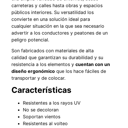
carreteras y calles hasta obras y espacios
públicos interiores. Su versatilidad los
convierte en una solución ideal para
49%
22%
cualquier situación en la que sea necesario
advertir a los conductores y peatones de un
peligro potencial.
Son fabricados con materiales de alta
calidad que garantizan su durabilidad y su
resistencia a los elementos y
cuentan con un
diseño ergonómico
que los hace fáciles de
transportar y de colocar.
Pasto sintético ornamental
Empaquetadura 1/4" 6.4mm
Importado USA: Summer
hypalon sin tela 3 MPA
Características
densidad 35mm Rollo
$
930.490
$
1.192.666
4,57*30,48mts
$
2.002.243
Resistentes a los rayos UV
Agregar al carrito
$
1.021.490
No se decoloran
Soportan vientos
Leer más
Resistentes al volteo