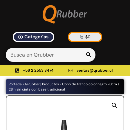
Categorías
$
0
Artículos Blog
535 results found in 13ms
Filtrar
+56 2 2553 3474
ventas@qrubber.cl
Portada
»
QRubber | Productos
»
Cono de tráfico color negro 70cm /
Productos
28in sin cinta con base tradicional
48%