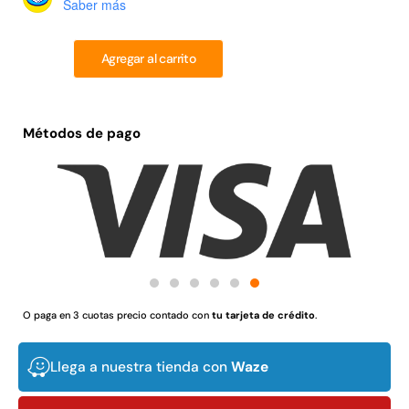
Saber más
Juego Modular 02
Juego Modular 01
QplayGround
QplayGround
$
4.507.990
$
4.415.700
Agregar al carrito
Leer más
Leer más
Métodos de pago
37%
O paga en 3 cuotas precio contado con
tu tarjeta de crédito
.
Juego Modular 03
Pasto sintético ornamental
Llega a nuestra tienda con
Waze
QplayGround
Importado USA: Crown
densidad 35mm Rollo
$
5.987.128
4,57*30,48mts