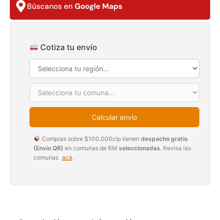
Búscanos en
Google Maps
$
3.790.990
$
2.892.120
Agregar al carrito
Leer más
Cotiza tu envío
30%
Calcular envío
Compras sobre $100.000clp tienen
despacho gratis
(Envío QR)
en comunas de RM
seleccionadas
. Revisa las
comunas
acá
.
Transpaleta eléctrica carga
Apilador manual carga
de 2tn
capacidad 1000kg
$
1.470.788
$
2.842.858
$
1.990.000
Leer más