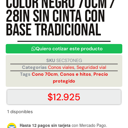
color negro 70cm /
28in sin cinta con
Juego Modular 40
Juego Modular 25
base tradicional
QplayGround
QplayGround
$
4.859.984
$
9.558.557
$
4.790.000
Leer más
Quiero cotizar este producto
Agregar al carrito
SKU
SECS70NEG
Categorías
Conos viales
,
Seguridad vial
Tags
Cono 70cm
,
Conos e hitos
,
Precio
protegido
$
12.925
1 disponibles
Hasta 12 pagos sin tarjeta
con Mercado Pago.