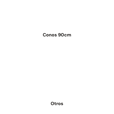
Juego Modular 40
Juego Modular 25
QplayGround
QplayGround
$
4.859.984
$
9.558.557
$
4.790.000
Conos 90cm
Leer más
Agregar al carrito
Otros