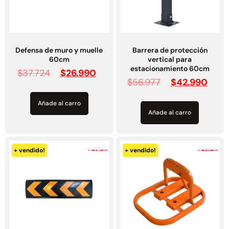
Defensa de muro y muelle
Barrera de protección
60cm
vertical para
estacionamiento 60cm
$
37.724
$
26.990
$
56.977
$
42.990
Añade al carro
Añade al carro
-26%
-24%
+ vendido!
+ vendido!