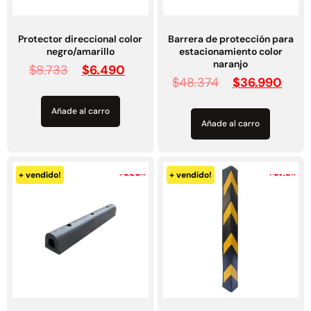
Protector direccional color
Barrera de protección para
negro/amarillo
estacionamiento color
naranjo
$
8.733
$
6.490
$
48.374
$
36.990
Añade al carro
Añade al carro
-33%
-26%
+ vendido!
+ vendido!
Defensa de muro y muelle
Protector de pilar para
99cm
estacionamiento 80 *10 *1cm