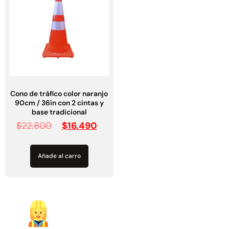
Cono de tráfico color naranjo
90cm / 36in con 2 cintas y
base tradicional
$
22.800
$
16.490
Empaquetadura 3/16"
4.8mm neopreno con 1 tela
3.5MP
Añade al carro
$
803.797
Agregar al carrito
Hitos