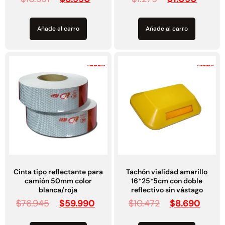
Añade al carro
Añade al carro
-22%
-17%
Cinta tipo reflectante para
Tachón vialidad amarillo
camión 50mm color
16*25*5cm con doble
blanca/roja
reflectivo sin vástago
$
76.945
$
59.990
$
10.472
$
8.690