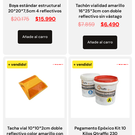
Boya estándar estructural
Tachón vialidad amarillo
20*20*7,5cm 4 reflectivos
16*25*3cm con doble
reflectivo sin vástago
$
20.175
$
15.990
$
7.859
$
6.490
Añade al carro
Añade al carro
-15%
-24%
+ vendido!
+ vendido!
Tacha vial 10*10*2cm doble
Pegamento Epóxico Kit 10
reflectivo color amarillo con
Kilos Qtraffic 230