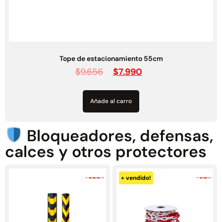
Tope de estacionamiento 180cm
$
36.080
$
30.990
Añade al carro
Bloqueadores, defensas,
calces y otros protectores
-23%
-2%
+ vendido!