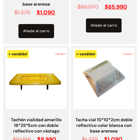
base arenosa
$
86.970
$
65.990
$
1.279
$
1.090
Añade al carro
Añade al carro
-15%
-15%
+ vendido!
+ vendido!
Tachón vialidad amarillo
Tacha vial 10*10*2cm doble
16*25*5cm con doble
reflectivo color blanca con
reflectivo con vástago
base arenosa
$
10.591
$
8.990
$
1.279
$
1.090