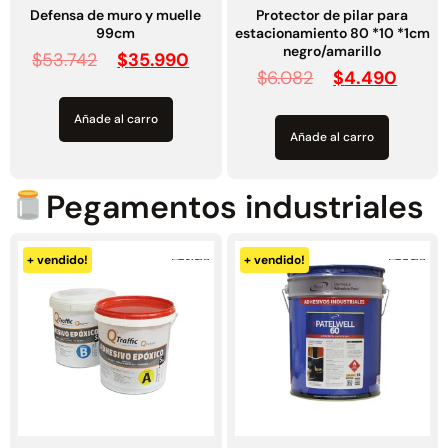
negro/amarillo
$
53.742
$
35.990
$
6.082
$
4.490
Añade al carro
Añade al carro
Pegamentos industriales
-24%
-23%
+ vendido!
+ vendido!
Pegamento Epóxico Kit 10
Adhesivo de contacto