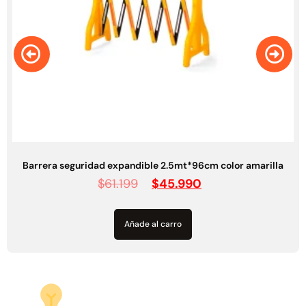
Barrera seguridad expandible 2.35mt*1,07cm color rojo
$
104.277
$
72.490
Añade al carro
Tachas