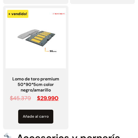
-34%
+ vendido!
Lomo de toro premium
50*90*5cm color
negro/amarillo
$
45.379
$
29.990
Añade al carro
Accesorios y pernería