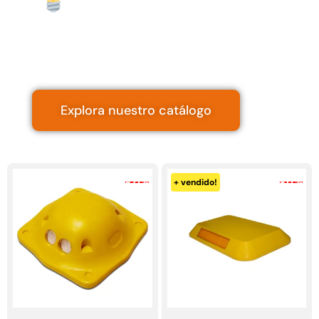
viales
Iluminación vial
y otros.
Explora nuestro catálogo
-21%
-17%
+ vendido!