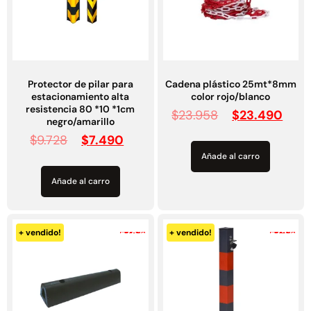
Protector de pilar para
Cadena plástico 25mt*8mm
estacionamiento alta
color rojo/blanco
resistencia 80 *10 *1cm
$
23.958
$
23.490
negro/amarillo
$
9.728
$
7.490
Añade al carro
Añade al carro
-28%
-25%
+ vendido!
+ vendido!