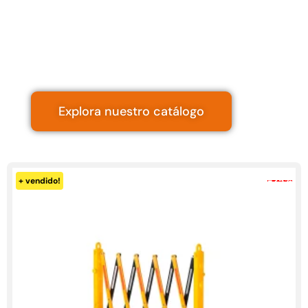
viales
Somos
expertos en
seguridad vial
Explora nuestro catálogo
-30%
+ vendido!