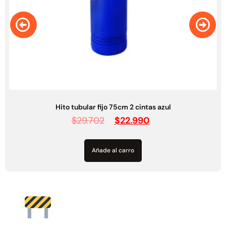
Hito delineador base 115cm con 2 cintas color naranjo
$
32.143
$
23.490
Añade al carro
Barreras