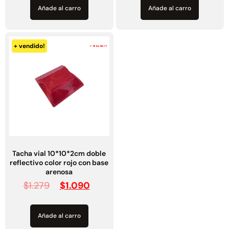
Añade al carro
Añade al carro
-15%
+ vendido!
Tacha vial 10*10*2cm doble
reflectivo color rojo con base
arenosa
$
1.279
$
1.090
Añade al carro