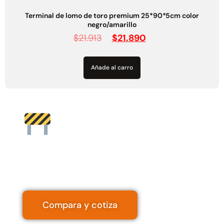
Terminal lomo toro 90/100/180cm color negro
$
10.006
$
9.990
Añade al carro
Topes de
estacionamient
Variedades: 55 | 90 | 180 cm
Compara y cotiza