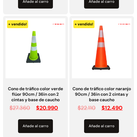
Añade al carro
Añade al carro
$
3.790.990
$
2.892.120
Agregar al carrito
Leer más
-23%
-44%
+ vendido!
+ vendido!
30%
Cono de tráfico color verde
Cono de tráfico color naranjo
flúor 90cm / 36in con 2
90cm / 36in con 2 cintas y
cintas y base de caucho
base caucho
$
27.360
$
20.990
$
22.110
$
12.490
Transpaleta eléctrica carga
Apilador manual carga
de 2tn
capacidad 1000kg
$
1.470.788
$
2.842.858
Añade al carro
Añade al carro
$
1.990.000
Leer más