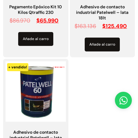
Kilos Qtraffic 230
industrial Patelwell – lata
18lt
$
86.970
$
65.990
$
163.136
$
125.490
Añade al carro
Añade al carro
-24%
+ vendido!
Adhesivo de contacto
industrial Patelwell – lata
3.8lt