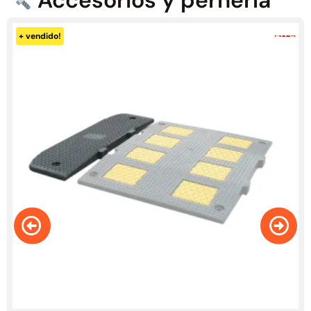
-0%
+ vendido!