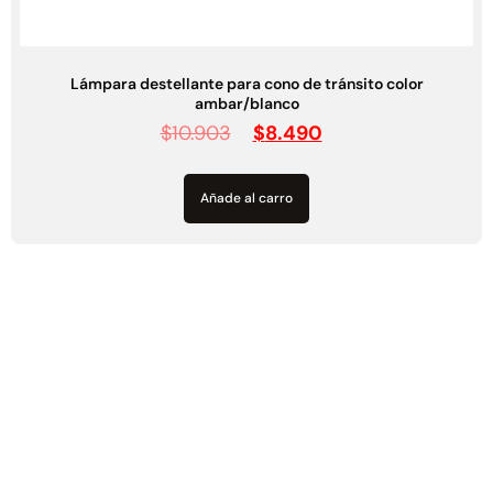
Lámpara solar destellante con cono color ambar
$
15.275
$
12.990
Añade al carro
Asistencia
técnica y