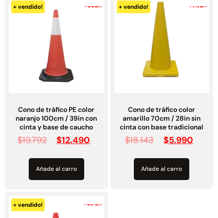
-37%
-67%
+ vendido!
+ vendido!
49%
22%
Cono de tráfico PE color
Cono de tráfico color
naranjo 100cm / 39in con
amarillo 70cm / 28in sin
cinta y base de caucho
cinta con base tradicional
Pasto sintético ornamental
Empaquetadura 1/4" 6.4mm
$
19.792
$
12.490
$
18.143
$
5.990
Importado USA: Summer
hypalon sin tela 3 MPA
densidad 35mm Rollo
$
930.490
$
1.192.666
4,57*30,48mts
Añade al carro
Añade al carro
$
2.002.243
Agregar al carrito
$
1.021.490
Leer más
-28%
+ vendido!