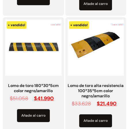
-18%
-36%
+ vendido!
+ vendido!
Lomo de toro 180*30*5cm
Lomo de toro alta resistencia
color negro/amarillo
100*35*5cm color
negro/amarillo
$
51.058
$
41.990
$
33.628
$
21.490
Añade al carro
Añade al carro