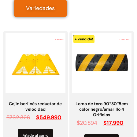
Variedades
-25%
-14%
+ vendido!
Cojín berlinés reductor de
Lomo de toro 90*30*5cm
velocidad
color negro/amarillo 4
Orificios
$
732.326
$
549.990
$
20.894
$
17.990
Añade al carro
Añade al carro