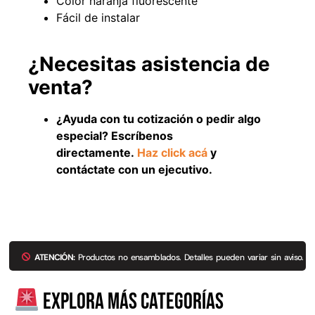
Color naranja fluorescente
Fácil de instalar
¿Necesitas asistencia de
venta?
¿Ayuda con tu cotización o pedir algo
especial? Escríbenos
directamente.
Haz click acá
y
contáctate con un ejecutivo.
Empaquetadura 3/16"
4.8mm neopreno con 1 tela
3.5MP
$
803.797
Agregar al carrito
ATENCIÓN:
Productos no ensamblados. Detalles pueden variar sin aviso.
Explora más categorías