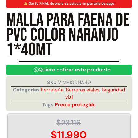
Gasto FINAL de envío se calcula en pantalla de pago
Malla para faena de
Juego Modular 40
Juego Modular 25
QplayGround
QplayGround
PVC color naranjo
$
4.859.984
$
9.558.557
$
4.790.000
1*40mt
Leer más
Agregar al carrito
Quiero cotizar este producto
SKU
VIMF100NA40
Categorías
Ferretería
,
Barreras viales
,
Seguridad
vial
Tags
Precio protegido
$
23.116
$
11.990