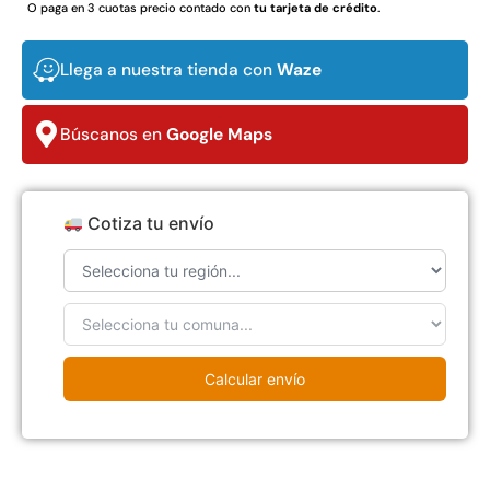
O paga en 3 cuotas precio contado con
tu tarjeta de crédito
.
$
3.790.990
$
2.892.120
Agregar al carrito
Llega a nuestra tienda con
Waze
Leer más
Búscanos en
Google Maps
30%
Cotiza tu envío
Calcular envío
Transpaleta eléctrica carga
Apilador manual carga
de 2tn
capacidad 1000kg
$
1.470.788
$
2.842.858
$
1.990.000
Leer más