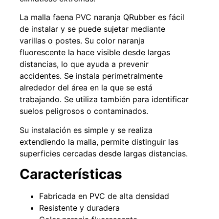
La malla faena PVC naranja QRubber es fácil
de instalar y se puede sujetar mediante
varillas o postes. Su color naranja
49%
22%
fluorescente la hace visible desde largas
distancias, lo que ayuda a prevenir
accidentes. Se instala perimetralmente
alrededor del área en la que se está
trabajando. Se utiliza también para identificar
suelos peligrosos o contaminados.
Su instalación es simple y se realiza
Pasto sintético ornamental
Empaquetadura 1/4" 6.4mm
extendiendo la malla, permite distinguir las
Importado USA: Summer
hypalon sin tela 3 MPA
densidad 35mm Rollo
superficies cercadas desde largas distancias.
$
930.490
$
1.192.666
4,57*30,48mts
$
2.002.243
Características
Agregar al carrito
$
1.021.490
Fabricada en PVC de alta densidad
Leer más
Resistente y duradera