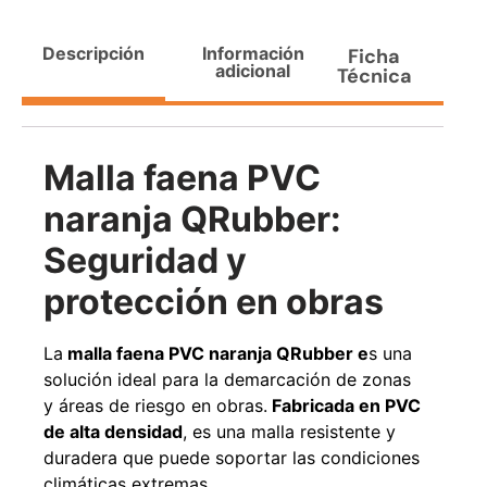
Agregar al carrito
Descripción
Información
Ficha
adicional
Técnica
38%
Malla faena PVC
naranja QRubber:
Seguridad y
protección en obras
Pasto sintético ornamental
Apilador manual ancho
La
malla faena PVC naranja QRubber e
s una
Importado USA: Paradise
ajustable Capacidad 1tn Lev.
densidad 42mm Rollo
2,5mts
solución ideal para la demarcación de zonas
4,57*15,24mts
$
1.875.535
y áreas de riesgo en obras.
Fabricada en PVC
$
1.427.544
$
1.167.990
de alta densidad
, es una malla resistente y
duradera que puede soportar las condiciones
Leer más
Agregar al carrito
climáticas extremas.