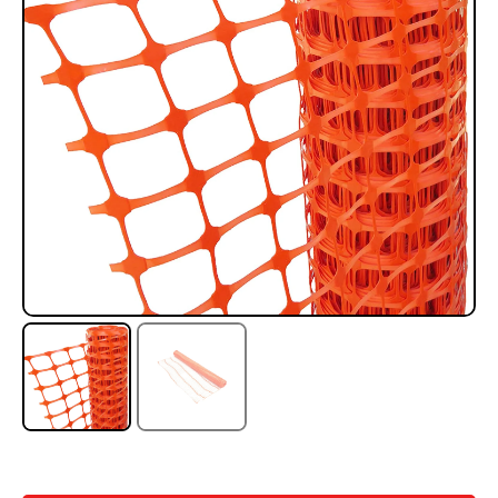
Rampa Móvil Hidráulica
Juego Modular 35
carga 10ton
QplayGround
$
5.926.486
$
22.711.412
$
11.790.000
Leer más
Agregar al carrito
50%