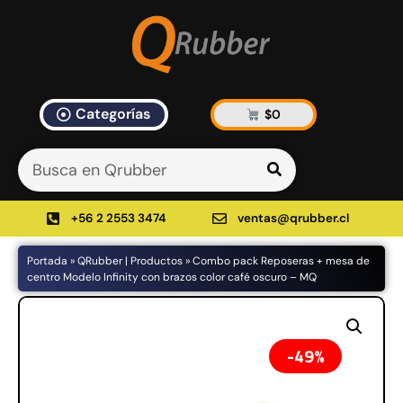
Categorías
$
0
Artículos Blog
535 results found in 10ms
Filtrar
+56 2 2553 3474
ventas@qrubber.cl
Portada
»
QRubber | Productos
»
Combo pack Reposeras + mesa de
Productos
centro Modelo Infinity con brazos color café oscuro – MQ
48%
49%