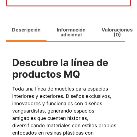
Descripción
Información
Valoraciones
adicional
(0)
Transpaleta eléctrica carga de 2tn
Apilador manual ca
1000k
$
1.990.000
$
2.842.858
$
1.470.
Descubre la línea de
Agregar al carrito
Leer m
productos MQ
Toda una línea de muebles para espacios
interiores y exteriores. Diseños exclusivos,
innovadores y funcionales con diseños
vanguardistas, generando espacios
amigables que cuenten historias,
diversificando materiales con estilos propios
enfocados en resinas plásticas con