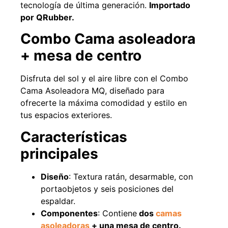
tecnología de última generación.
Importado
por QRubber.
Combo Cama asoleadora
+ mesa de centro
Pasto sintético ornamental Importado
Apilador manual an
USA: Paradise densidad 42mm Rollo
Capacidad 1tn L
Disfruta del sol y el aire libre con el
Combo
4,57*15,24mts
$
$
1.875.535
Cama Asoleadora MQ
, diseñado para
$
1.427.544
ofrecerte la máxima comodidad y estilo en
Agregar al 
tus espacios exteriores.
Leer más
Características
principales
49%
Diseño
: Textura ratán, desarmable, con
portaobjetos y seis posiciones del
espaldar.
Componentes
: Contiene
dos
camas
asoleadoras
+ una mesa de centro.