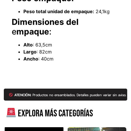
Peso total unidad de empaque:
24,1kg
Dimensiones
del
e
mpaque
:
Alto
: 63,5cm
Empaquetadura 3/16" 4.8mm neopreno
con 1 tela 3.5MP
Largo
: 82cm
$
803.797
Ancho
: 40cm
Agregar al carrito
ATENCIÓN:
Productos no ensamblados. Detalles pueden variar sin aviso.
Explora más productos
Explora más categorías