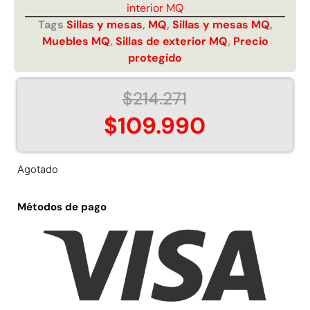
interior MQ
Tags
Sillas y mesas
,
MQ
,
Sillas y mesas MQ
,
Muebles MQ
,
Sillas de exterior MQ
,
Precio
protegido
$
214.271
Juego Modular 02 QplayGround
Juego Modular 01
$
109.990
$
4.507.990
$
4.415.
Leer más
Leer m
Agotado
Métodos de pago
37%