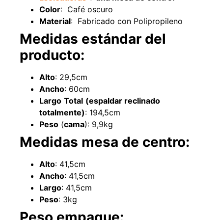
Color
: Café oscuro
Material
: Fabricado con Polipropileno
Medidas estándar del
producto:
Pasto sintético ornamental Importado
Empaquetadura 1/4"
Alto
: 29,5cm
USA: Summer densidad 35mm Rollo
sin tela 
4,57*30,48mts
Ancho
: 60cm
$
$
1.192.666
$
1.021.490
$
2.002.243
Largo
Total
(espaldar reclinado
totalmente)
: 194,5cm
Agregar al 
Leer más
Peso
(
cama
): 9,9kg
Medidas mesa de centro:
Alto
: 41,5cm
Ancho
: 41,5cm
Largo
: 41,5cm
Peso
: 3kg
Peso empaque: