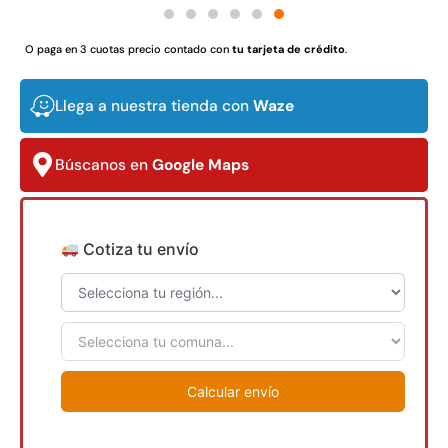
O paga en 3 cuotas precio contado con
tu tarjeta de crédito
.
Llega a nuestra tienda con
Waze
Juego Modular 03 QplayGround
Pasto sintético orna
USA: Crown densid
$
3.790.990
$
5.987.128
4,57*30,
Búscanos en
Google Maps
$
2.892.
Agregar al carrito
Leer m
Cotiza tu envío
30%
Calcular envío