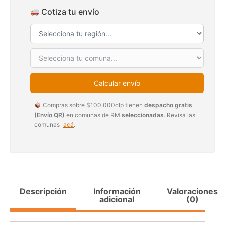
Cotiza tu envío
Transpaleta eléctrica carga de 2tn
Apilador manual ca
1000k
$
1.990.000
$
2.842.858
Calcular envío
$
1.470.
Agregar al carrito
Compras sobre $100.000clp tienen
despacho gratis
Leer m
(Envío QR)
en comunas de RM
seleccionadas
. Revisa las
comunas
acá
.
Descripción
Información
Valoraciones
adicional
(0)