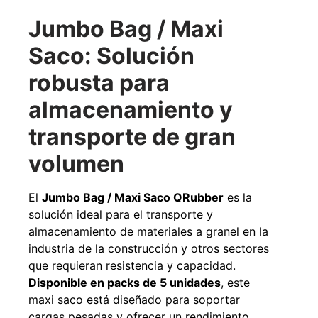
Jumbo Bag / Maxi
Saco: Solución
robusta para
Pasto sintético ornamental Importado
Apilador manual an
almacenamiento y
USA: Paradise densidad 42mm Rollo
Capacidad 1tn L
4,57*15,24mts
$
$
1.875.535
transporte de gran
$
1.427.544
volumen
Agregar al 
Leer más
El
Jumbo Bag / Maxi Saco QRubber
es la
solución ideal para el transporte y
almacenamiento de materiales a granel en la
49%
industria de la construcción y otros sectores
que requieran resistencia y capacidad.
Disponible en packs de 5 unidades
, este
maxi saco está diseñado para soportar
cargas pesadas y ofrecer un rendimiento