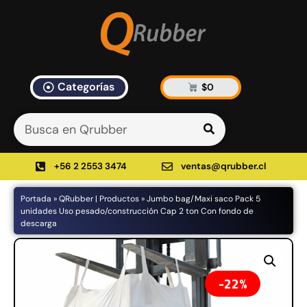
Categorías
$
0
Artículos Blog
535 results found in 11ms
Filtrar
+56 2 2553 3474
ventas@qrubber.cl
Portada
»
QRubber | Productos
»
Jumbo bag/Maxi saco Pack 5
Productos
unidades Uso pesado/construcción Cap 2 ton Con fondo de
descarga
48%
22%