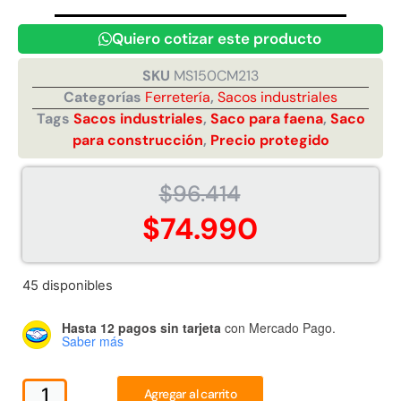
Quiero cotizar este producto
SKU
MS150CM213
Categorías
Ferretería
,
Sacos industriales
Tags
Sacos industriales
,
Saco para faena
,
Saco
Juego Modular 02 QplayGround
Juego Modular 01
para construcción
,
Precio protegido
$
4.507.990
$
4.415.
$
96.414
Leer más
Leer m
$
74.990
45 disponibles
37%
Hasta 12 pagos sin tarjeta
con Mercado Pago.
Saber más
Agregar al carrito