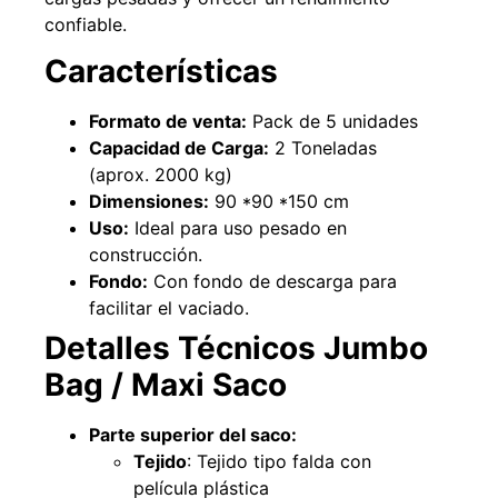
confiable.
Características
Formato de venta:
Pack de 5 unidades
Capacidad de Carga:
2 Toneladas
Pasto sintético ornamental Importado
Empaquetadura 1/4"
(aprox. 2000 kg)
USA: Summer densidad 35mm Rollo
sin tela 
4,57*30,48mts
Dimensiones:
90 *90 *150 cm
$
$
1.192.666
$
1.021.490
$
2.002.243
Uso:
Ideal para uso pesado en
construcción.
Agregar al 
Leer más
Fondo:
Con fondo de descarga para
facilitar el vaciado.
Detalles Técnicos Jumbo
Bag / Maxi Saco
Parte superior del saco:
Tejido
: Tejido tipo falda con
película plástica