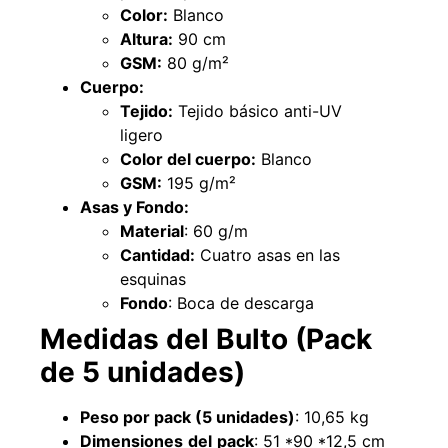
Color:
Blanco
Altura:
90 cm
GSM
:
80 g/m²
Cuerpo:
Tejido:
Tejido básico anti-UV
ligero
Empaquetadura 3/16" 4.8mm neopreno
Color del cuerpo:
Blanco
con 1 tela 3.5MP
GSM:
195 g/m²
$
803.797
Asas y Fondo:
Material
: 60 g/m
Agregar al carrito
Cantidad:
Cuatro asas en las
esquinas
Fondo
: Boca de descarga
Medidas del Bulto (Pack
Explora más productos
de 5 unidades)
Peso por pack (5 unidades)
: 10,65 kg
Dimensiones
del
pack
: 51 *90 *12,5 cm