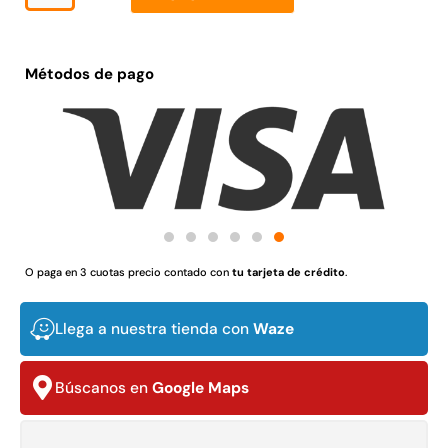
Métodos de pago
Juego Modular 03 QplayGround
Pasto sintético orna
USA: Crown densid
$
3.790.990
$
5.987.128
4,57*30,
$
2.892.
Agregar al carrito
Leer m
O paga en 3 cuotas precio contado con
tu tarjeta de crédito
.
Llega a nuestra tienda con
Waze
30%
Búscanos en
Google Maps