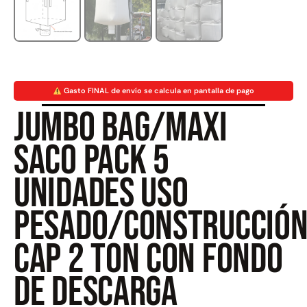
Gasto FINAL de envío se calcula en pantalla de pago
Jumbo bag/Maxi
Juego Modular 40 QplayGround
Juego Modular 25
$
4.859.984
$
$
9.558.557
saco Pack 5
Leer más
Agregar al 
unidades Uso
pesado/construcció
Cap 2 ton Con fondo
de descarga