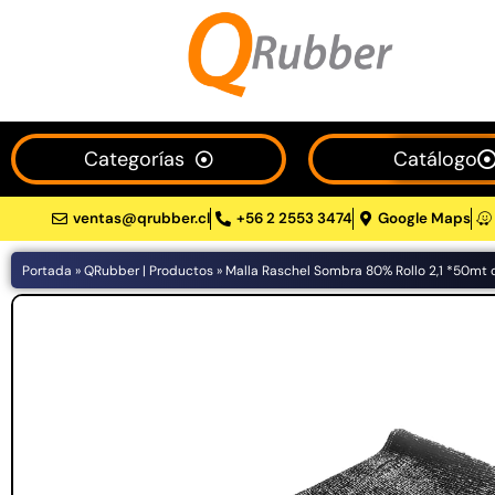
Categorías
Catálogo
Artículos Blog
535 results found in 10ms
ventas@qrubber.cl
+56 2 2553 3474
Google Maps
Produc
FILTRAR POR CATEGORÍA
Portada
»
QRubber | Productos
»
Malla Raschel Sombra 80% Rollo 2,1 *50mt 
Muebles MQ
101
Patio jardín y exterior
90
Ferretería
72
Industrial
54
Seguridad vial
54
Cómodas, armarios y
gaveteros
50
Carga y levante
48