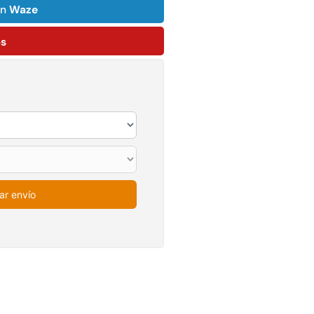
on
Waze
$
1.990.000
Leer más
ps
Agregar al
carrito
22%
ar envío
mpaquetadura 1/4"
Empaquetadura 3/16"
6.4mm hypalon sin
4.8mm neopreno con
tela 3 MPA
1 tela 3.5MP
$
803.797
$
1.192.666
$
930.490
Agregar al