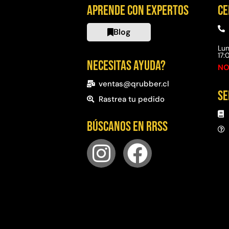
Aprende con expertos
Ce
Blog
Lun
17
Necesitas ayuda?
NO
ventas@qrubber.cl
Se
Rastrea tu pedido
Búscanos en RRSS