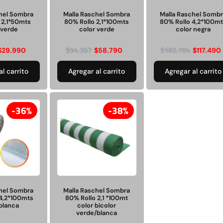
Juego Modular 35
Juego Modular 40
10ton
QplayGround
QplayGround
chel Sombra
Malla Raschel Sombra
Malla Raschel Somb
 2,1*50mts
80% Rollo 2,1*100mts
80% Rollo 4,2*100m
 verde
color verde
color negra
$
5.926.486
$
4.859.984
$
94.367
$
182.784
$
29.990
$
58.790
$
117.490
0
Leer más
Leer más
al carrito
Agregar al carrito
Agregar al carrito
36%
38%
37%
chel Sombra
Malla Raschel Sombra
 4,2*100mts
80% Rollo 2,1 *100mt
 blanca
color bicolor
verde/blanca
 01
Juego Modular 03
Pasto sintético
Tr
d
QplayGround
ornamental Importado