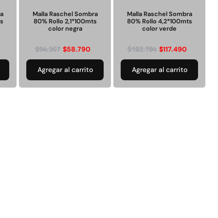
Juego Modular 25
Juego Modular 02
QplayGround
QplayGround
ra
Malla Raschel Sombra
Malla Raschel Sombra
ts
80% Rollo 2,1*100mts
80% Rollo 4,2*100mts
color negra
color verde
$
4.507.990
$
9.558.557
$
94.367
$
182.784
$
58.790
$
117.490
$
4.790.000
Leer más
Agregar al carrito
Agregar al carrito
Agregar al
carrito
30%
anspaleta eléctrica
Apilador manual carga
carga de 2tn
capacidad 1000kg