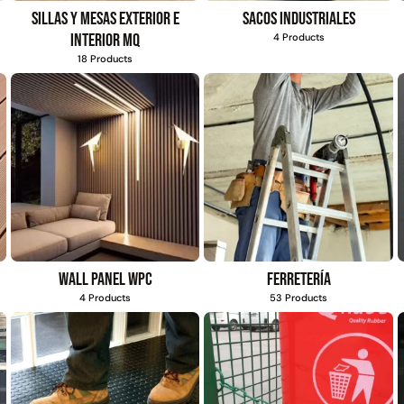
s
4,57*30,48mts
Sillas y mesas exterior e
Sacos industriales
$
1.875.535
$
2.002.243
interior MQ
4 Products
$
1.167.990
$
1.021.490
18 Products
Agregar al
Leer más
carrito
Explora más productos
Wall Panel WPC
Ferretería
4 Products
53 Products