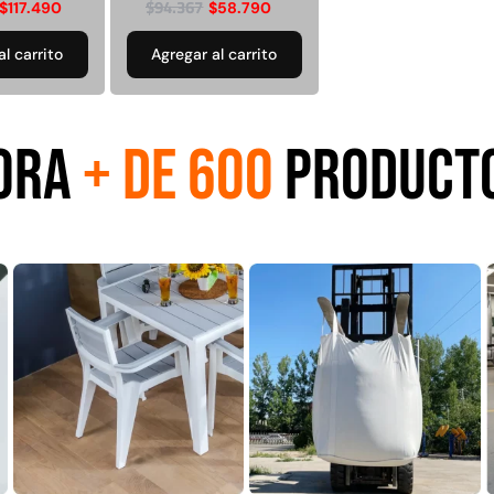
$
94.367
$
117.490
$
58.790
USA: Crown densidad
35mm Rollo
4,57*30,48mts
al carrito
Agregar al carrito
$
5.987.128
$
2.892.120
$
3.790.990
Leer más
Agregar al
ORA
+ DE 600
PRODUCT
carrito
38%
49%
co
Apilador manual
Pasto sintético
E
rtado
ancho ajustable
ornamental Importado
e
Capacidad 1tn Lev.
USA: Summer
ollo
2,5mts
densidad 35mm Rollo