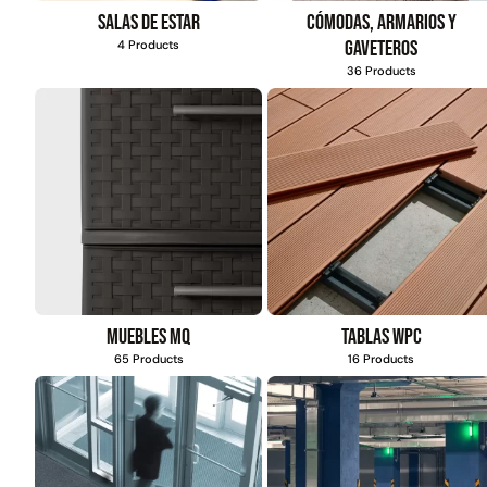
4,57*15,24mt
Salas de estar
Cómodas, armarios y
$
1.427.544
gaveteros
4 Products
36 Products
Leer más
Muebles MQ
Tablas WPC
65 Products
16 Products