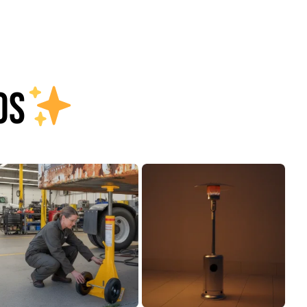
$
1.470.788
$
2.842.858
$
1.990.000
Leer más
Agregar al
OS
carrito
22%
mpaquetadura 1/4"
Empaquetadura 3/16"
6.4mm hypalon sin
4.8mm neopreno con
tela 3 MPA
1 tela 3.5MP