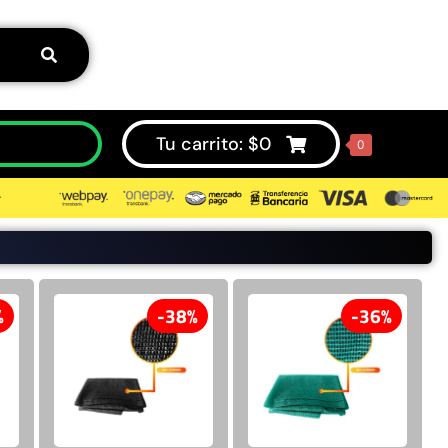
Tu carrito:
$
0
0
⮞
50%
%
38%
36%