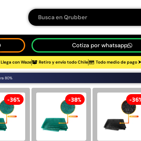
Cotiza por whatsapp
Llega con Waze
Retiro y envío todo Chile
Todo medio de pago 
tos
ra 80%
48%
36%
38%
36