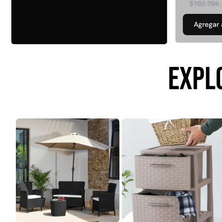
$
182.784
FILTRAR POR MARCA
QRubber
418
Agregar 
$
4.415.700
MQ
73
Leer más
FILTRAR POR DISEÑO
EXPL
Estoperol
10
Diamantado
9
Estriado
9
Puzzle
6
Madera
2
Pasto sintéti
ornamental Impo
USA: Paradis
densidad 42mm R