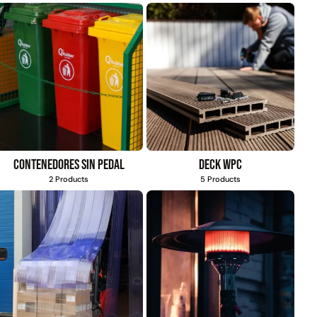
Contenedores sin pedal
Deck WPC
2 Products
5 Products