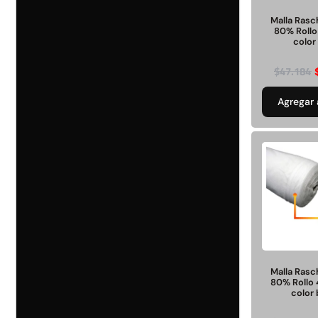
Seguridad y estacionamiento
Rampa Móvil
46
Hidráulica carga 
Malla Ras
Pisos gradas y gomas
80% Rollo
43
color
Pisos técnicos y deportivos
$
22.711.412
33
$
47.184
$
11.790.00
Ver más
Agregar 
Agregar al
FILTRAR POR COLOR
carrito
Rojo
28
Azul
24
Amarillo
23
Gris
22
Verde
16
Café
14
Negro
12
Blanco
11
Negro/Amarillo
9
Naranjo
6
Malla Ras
80% Rollo
Ver más
color
Juego Modular
QplayGroun