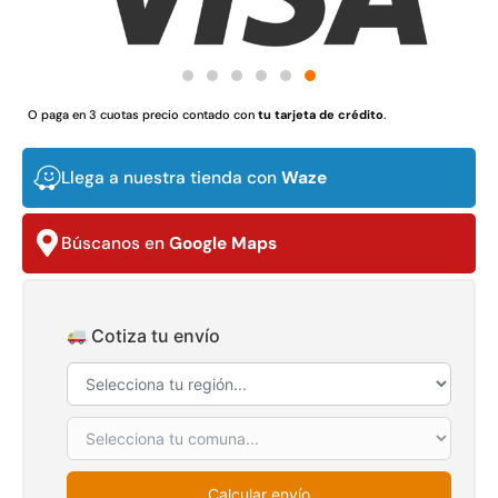
O paga en 3 cuotas precio contado con
tu tarjeta de crédito
.
Juego Modular 03 QplayGround
Pasto sintético orna
USA: Crown densid
$
3.790.990
$
5.987.128
4,57*30,
Llega a nuestra tienda con
Waze
$
2.892.
Agregar al carrito
Búscanos en
Google Maps
Leer m
Cotiza tu envío
30%
Calcular envío