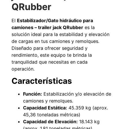
QRubber
El
Estabilizador/Gato hidráulico para
camiones – trailer jack QRubber
es la
solución ideal para la estabilidad y elevación
Pasto sintético ornamental Importado
Apilador manual an
de cargas en tus camiones y remolques.
USA: Paradise densidad 42mm Rollo
Capacidad 1tn L
4,57*15,24mts
Diseñado para ofrecer seguridad y
$
$
1.875.535
$
1.427.544
rendimiento, este equipo te brinda la
tranquilidad que necesitas en cada
Agregar al 
Leer más
operación.
Características
Función:
Estabilización y/o elevación de
49%
camiones y remolques.
Capacidad Estática:
45.359 kg (aprox.
45,36 toneladas métricas)
Capacidad de Elevación:
18.143 kg
(aprox. 1,81 toneladas métricas)