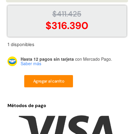
$
411.425
$
316.390
Juego Modular 02 QplayGround
Juego Modular 01
1 disponibles
$
4.507.990
$
4.415.
Hasta 12 pagos sin tarjeta
con Mercado Pago.
Saber más
Leer más
Leer m
Agregar al carrito
37%
Métodos de pago