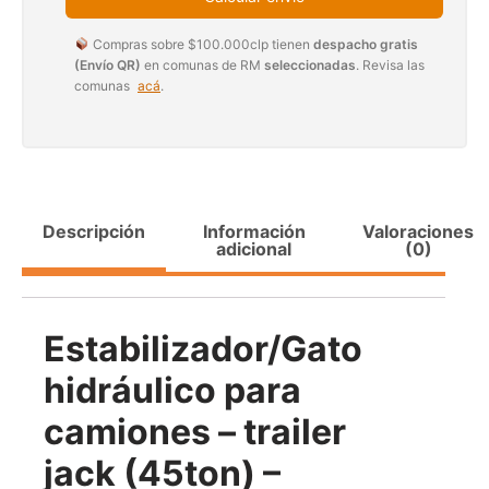
Compras sobre $100.000clp tienen
despacho gratis
(Envío QR)
en comunas de RM
seleccionadas
. Revisa las
comunas
acá
.
Transpaleta eléctrica carga de 2tn
Apilador manual ca
1000k
$
1.990.000
$
2.842.858
$
1.470.
Descripción
Información
Valoraciones
Agregar al carrito
Leer m
adicional
(0)
Estabilizador/Gato
hidráulico para
camiones – trailer
jack (45ton) –