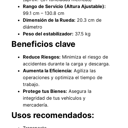
Rango de Servicio (Altura Ajustable):
99.1 cm – 130.8 cm
Dimensión de la Rueda:
20.3 cm de
diámetro
Peso del estabilizador:
37.5 kg
Pasto sintético ornamental Importado
Empaquetadura 1/4"
Beneficios clave
USA: Summer densidad 35mm Rollo
sin tela 
4,57*30,48mts
$
$
1.192.666
$
1.021.490
Reduce Riesgos:
Minimiza el riesgo de
$
2.002.243
accidentes durante la carga y descarga.
Agregar al 
Aumenta la Eficiencia:
Agiliza las
Leer más
operaciones y optimiza el tiempo de
trabajo.
Protege tus Bienes:
Asegura la
integridad de tus vehículos y
mercadería.
Usos recomendados: