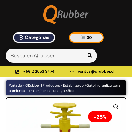
Categorías
$
0
Artículos Blog
535 results found in 10ms
Filtrar
+56 2 2553 3474
ventas@qrubber.cl
Portada
»
QRubber | Productos
»
Estabilizador/Gato hidráulico para
Productos
camiones – trailer jack cap. carga 45ton
48%
23%