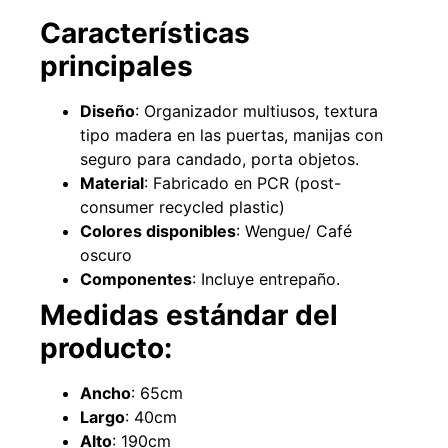
Características
principales
Diseño
: Organizador multiusos, textura
tipo madera en las puertas, manijas con
Pasto sintético ornamental Importado
Empaquetadura 1/4"
seguro para candado, porta objetos.
USA: Summer densidad 35mm Rollo
sin tela 
4,57*30,48mts
Material
: Fabricado en PCR (post-
$
$
1.192.666
$
1.021.490
$
2.002.243
consumer recycled plastic)
Colores disponibles
: Wengue/ Café
Agregar al 
Leer más
oscuro
Componentes
: Incluye entrepaño.
Medidas estándar del
producto:
Ancho
: 65cm
Largo
: 40cm
Alto
: 190cm