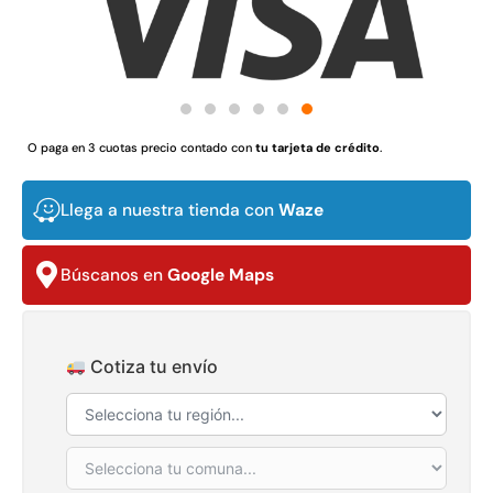
Juego Modular 03 QplayGround
Pasto sintético orna
O paga en 3 cuotas precio contado con
tu tarjeta de crédito
.
USA: Crown densid
$
3.790.990
$
5.987.128
4,57*30,
$
2.892.
Llega a nuestra tienda con
Waze
Agregar al carrito
Leer m
Búscanos en
Google Maps
30%
Cotiza tu envío