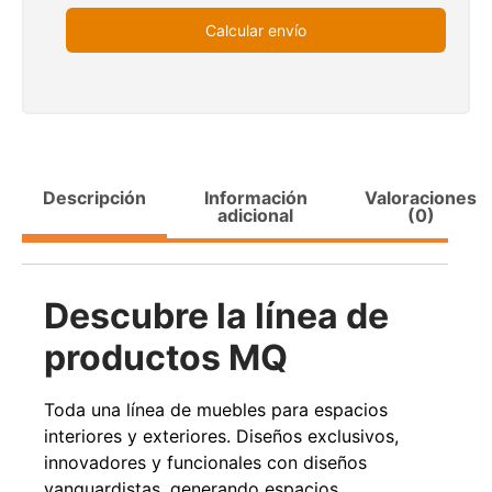
Calcular envío
Transpaleta eléctrica carga de 2tn
Apilador manual ca
1000k
$
1.990.000
$
2.842.858
$
1.470.
Descripción
Información
Valoraciones
adicional
(0)
Agregar al carrito
Leer m
Descubre la línea de
productos MQ
Toda una línea de muebles para espacios
interiores y exteriores. Diseños exclusivos,
innovadores y funcionales con diseños
vanguardistas, generando espacios