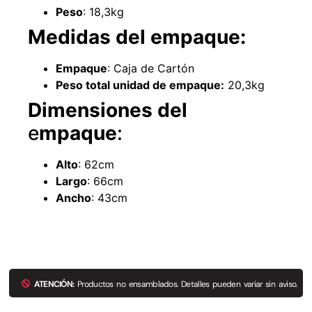
Peso
: 18,3kg
Medidas del empaque:
Empaque
: Caja de Cartón
Peso total unidad de empaque:
20,3kg
Dimensiones
del
Empaquetadura 3/16" 4.8mm neopreno
con 1 tela 3.5MP
e
mpaque
:
$
803.797
Alto
: 62cm
Agregar al carrito
Largo
: 66cm
Ancho
: 43cm
Explora más productos
ATENCIÓN:
Productos no ensamblados. Detalles pueden variar sin aviso.