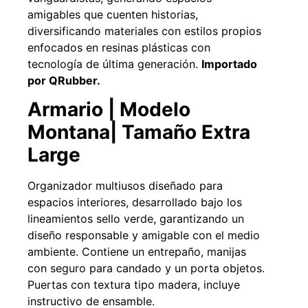
amigables que cuenten historias,
diversificando materiales con estilos propios
enfocados en resinas plásticas con
tecnología de última generación.
Importado
por QRubber.
Pasto sintético ornamental Importado
Apilador manual an
USA: Paradise densidad 42mm Rollo
Capacidad 1tn L
Armario | Modelo
4,57*15,24mts
$
$
1.875.535
Montana| Tamaño Extra
$
1.427.544
Large
Agregar al 
Leer más
Organizador multiusos diseñado para
espacios interiores, desarrollado bajo los
lineamientos sello verde, garantizando un
49%
diseño responsable y amigable con el medio
ambiente. Contiene un entrepaño, manijas
con seguro para candado y un porta objetos.
Puertas con textura tipo madera, incluye
instructivo de ensamble.