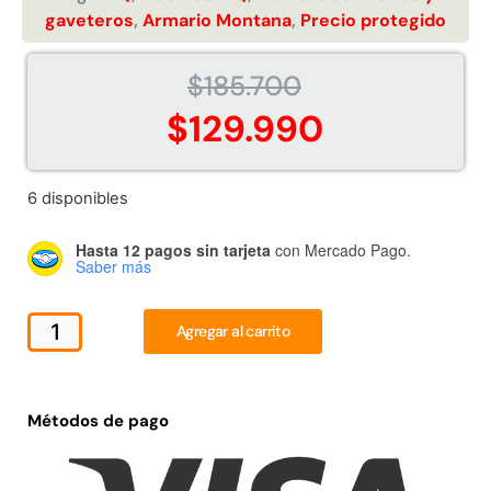
gaveteros
,
Armario Montana
,
Precio protegido
$
185.700
$
129.990
Juego Modular 02 QplayGround
Juego Modular 01
$
4.507.990
$
4.415.
6 disponibles
Leer más
Leer m
Hasta 12 pagos sin tarjeta
con Mercado Pago.
Saber más
Agregar al carrito
37%
Métodos de pago