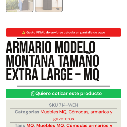
Gasto FINAL de envío se calcula en pantalla de pago
Armario Modelo
Juego Modular 40 QplayGround
Juego Modular 25
$
4.859.984
$
$
9.558.557
Montana Tamaño
Leer más
Agregar al 
Extra Large – MQ
Quiero cotizar este producto
SKU
714-WEN
Categorías
Muebles MQ
,
Cómodas, armarios y
gaveteros
Tags
MQ
,
Muebles MQ
,
Cómodas armarios y