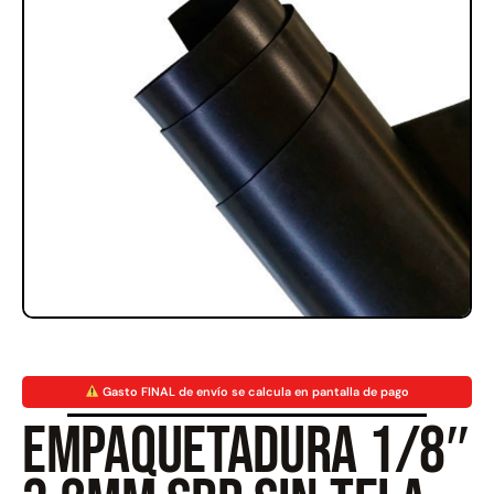
Rampa Móvil Hidráulica
Juego Modular 35
carga 10ton
QplayGround
$
5.926.486
$
22.711.412
$
11.790.000
Leer más
Agregar al carrito
50%
Gasto FINAL de envío se calcula en pantalla de pago
Empaquetadura 1/8″