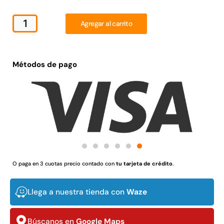
Juego Modular 02
Juego Modular 01
QplayGround
QplayGround
Agregar al carrito
$
4.507.990
$
4.415.700
Leer más
Leer más
Métodos de pago
37%
O paga en 3 cuotas precio contado con
tu tarjeta de crédito
.
Llega a nuestra tienda con
Waze
Juego Modular 03
Pasto sintético ornamental
QplayGround
Importado USA: Crown
densidad 35mm Rollo
$
5.987.128
Búscanos en
Google Maps
4,57*30,48mts