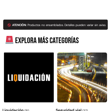
Explora más productos
ATENCIÓN:
Productos no ensamblados. Detalles pueden variar sin aviso.
Explora más categorías
Liquidación
Seguridad vial
(15)
(37)