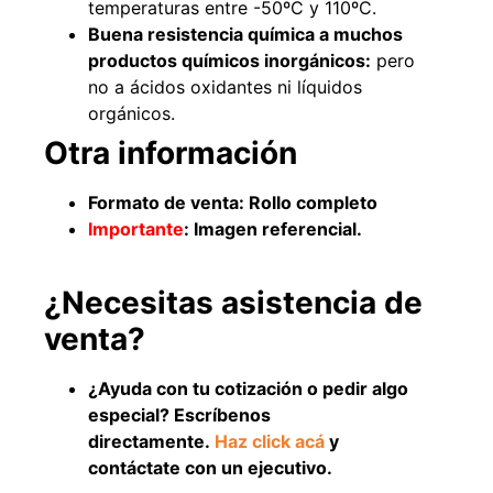
temperaturas entre -50ºC y 110ºC.
Buena resistencia química a muchos
productos químicos inorgánicos:
pero
no a ácidos oxidantes ni líquidos
orgánicos.
Otra información
Formato de venta: Rollo completo
Importante
: Imagen referencial.
Empaquetadura 3/16"
¿Necesitas asistencia de
4.8mm neopreno con 1 tela
3.5MP
venta?
$
803.797
¿Ayuda con tu cotización o pedir algo
Agregar al carrito
especial? Escríbenos
directamente.
Haz click acá
y
contáctate con un ejecutivo.