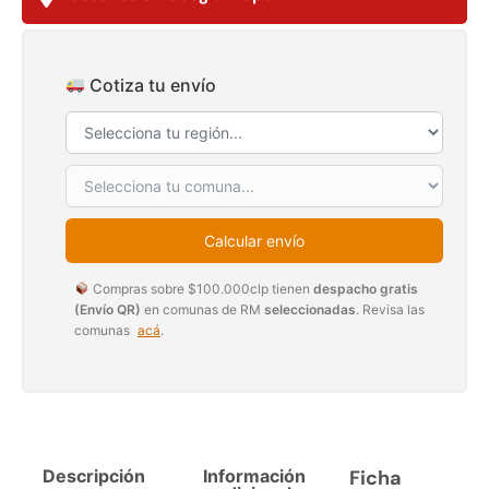
$
3.790.990
$
2.892.120
Agregar al carrito
Leer más
Cotiza tu envío
30%
Calcular envío
Compras sobre $100.000clp tienen
despacho gratis
(Envío QR)
en comunas de RM
seleccionadas
. Revisa las
comunas
acá
.
Transpaleta eléctrica carga
Apilador manual carga
de 2tn
capacidad 1000kg
$
1.470.788
$
2.842.858
$
1.990.000
Descripción
Información
Ficha
Leer más