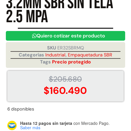
3.2mm SBR sin tela
2.5 MPA
Juego Modular 40
Juego Modular 25
QplayGround
QplayGround
$
4.859.984
$
9.558.557
Quiero cotizar este producto
$
4.790.000
Leer más
SKU
ER32SBRMQ
Agregar al carrito
Categorías
Industrial
,
Empaquetadura SBR
Tags
Precio protegido
$
205.680
$
160.490
6 disponibles
Hasta 12 pagos sin tarjeta
con Mercado Pago.
Saber más