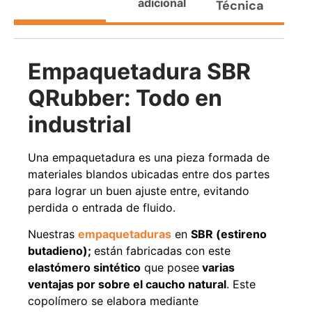
adicional
Técnica
Agregar al carrito
Empaquetadura SBR
38%
QRubber: Todo en
industrial
Una empaquetadura es una pieza formada de
materiales blandos ubicadas entre dos partes
para lograr un buen ajuste entre, evitando
perdida o entrada de fluido.
Pasto sintético ornamental
Apilador manual ancho
Importado USA: Paradise
ajustable Capacidad 1tn Lev.
Nuestras
empaquetaduras
en
SBR (estireno
densidad 42mm Rollo
2,5mts
4,57*15,24mts
butadieno);
están fabricadas con este
$
1.875.535
$
1.427.544
elastómero sintético
que posee
varias
$
1.167.990
ventajas por sobre el caucho natural
. Este
Leer más
copolímero se elabora mediante
Agregar al carrito