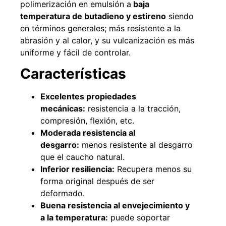
polimerización en emulsión a
baja
temperatura de butadieno y estireno
siendo
en términos generales; más resistente a la
abrasión y al calor, y su vulcanización es más
49%
22%
uniforme y fácil de controlar.
Características
Excelentes propiedades
mecánicas:
resistencia a la tracción,
compresión, flexión, etc.
Moderada resistencia al
Pasto sintético ornamental
Empaquetadura 1/4" 6.4mm
desgarro:
menos resistente al desgarro
Importado USA: Summer
hypalon sin tela 3 MPA
densidad 35mm Rollo
que el caucho natural.
$
930.490
$
1.192.666
4,57*30,48mts
Inferior resiliencia:
Recupera menos su
$
2.002.243
forma original después de ser
Agregar al carrito
$
1.021.490
deformado.
Buena resistencia al envejecimiento y
Leer más
a la temperatura:
puede soportar