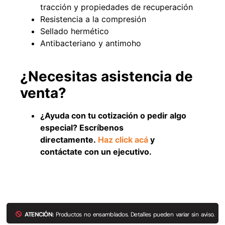
tracción y propiedades de recuperación
Resistencia a la compresión
Sellado hermético
Antibacteriano y antimoho
49%
22%
¿Necesitas asistencia de
venta?
¿Ayuda con tu cotización o pedir algo
especial? Escríbenos
directamente.
Haz click acá
y
Pasto sintético ornamental
Empaquetadura 1/4" 6.4mm
Importado USA: Summer
hypalon sin tela 3 MPA
contáctate con un ejecutivo.
densidad 35mm Rollo
$
930.490
$
1.192.666
4,57*30,48mts
$
2.002.243
Agregar al carrito
$
1.021.490
Leer más
ATENCIÓN:
Productos no ensamblados. Detalles pueden variar sin aviso.