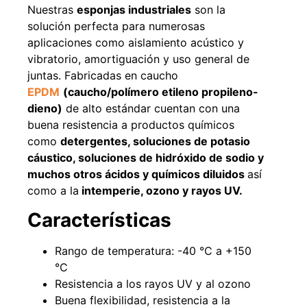
Nuestras
esponjas industriales
son la
Agregar al carrito
solución perfecta para numerosas
aplicaciones como aislamiento acústico y
vibratorio, amortiguación y uso general de
juntas. Fabricadas en caucho
38%
EPDM
(caucho/polímero etileno propileno-
dieno)
de alto estándar
cuentan con una
buena resistencia a productos químicos
como
detergentes, soluciones de potasio
cáustico, soluciones de hidróxido de sodio y
muchos otros ácidos y químicos diluidos
así
como a
la
intemperie, ozono y rayos UV.
Pasto sintético ornamental
Apilador manual ancho
Características
Importado USA: Paradise
ajustable Capacidad 1tn Lev.
densidad 42mm Rollo
2,5mts
4,57*15,24mts
$
1.875.535
Rango de temperatura: -40 °C a +150
$
1.427.544
$
1.167.990
°C
Resistencia a los rayos UV y al ozono
Leer más
Agregar al carrito
Buena flexibilidad, resistencia a la