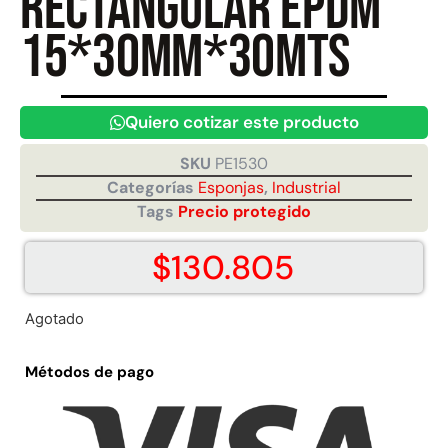
rectangular EPDM
15*30mm*30mts
Juego Modular 40
Juego Modular 25
QplayGround
QplayGround
$
4.859.984
$
9.558.557
Quiero cotizar este producto
$
4.790.000
Leer más
SKU
PE1530
Agregar al carrito
Categorías
Esponjas
,
Industrial
Tags
Precio protegido
$
130.805
Agotado
Métodos de pago