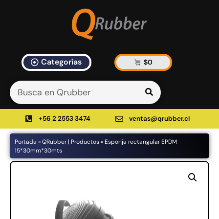
Categorías
$
0
Artículos Blog
535 results found in 12ms
Filtrar
+56 2 2553 3474
ventas@qrubber.cl
Portada
»
QRubber | Productos
»
Esponja rectangular EPDM
Productos
15*30mm*30mts
48%