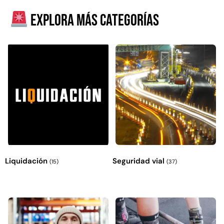
Explora más categorías
Empaquetadura 3/16"
4.8mm neopreno con 1 tela
3.5MP
$
803.797
Liquidación
Seguridad vial
(15)
(37)
Agregar al carrito