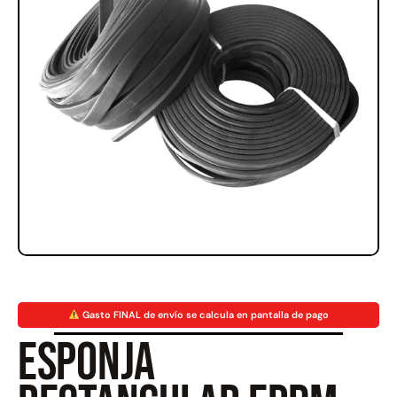
Rampa Móvil Hidráulica
Juego Modular 35
carga 10ton
QplayGround
$
5.926.486
$
22.711.412
$
11.790.000
Leer más
Agregar al carrito
50%
Gasto FINAL de envío se calcula en pantalla de pago
Esponja