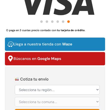
Juego Modular 02
Juego Modular 01
QplayGround
QplayGround
$
4.507.990
$
4.415.700
Leer más
Leer más
O paga en 3 cuotas precio contado con
tu tarjeta de crédito
.
Llega a nuestra tienda con
Waze
37%
Búscanos en
Google Maps
Cotiza tu envío
Juego Modular 03
Pasto sintético ornamental
QplayGround
Importado USA: Crown
densidad 35mm Rollo
$
5.987.128
4,57*30,48mts