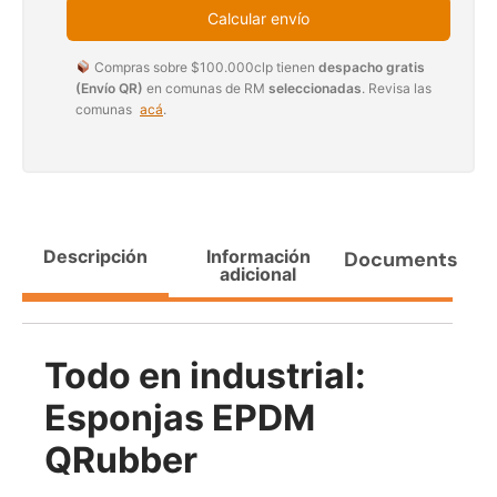
$
3.790.990
Calcular envío
$
2.892.120
Compras sobre $100.000clp tienen
despacho gratis
Agregar al carrito
Leer más
(Envío QR)
en comunas de RM
seleccionadas
. Revisa las
comunas
acá
.
30%
Descripción
Información
Documents
adicional
Todo en industrial:
Transpaleta eléctrica carga
Apilador manual carga
Esponjas EPDM
de 2tn
capacidad 1000kg
$
1.470.788
$
2.842.858
QRubber
$
1.990.000
Leer más