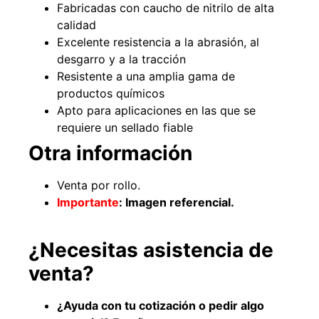
Fabricadas con caucho de nitrilo de alta
calidad
Excelente resistencia a la abrasión, al
desgarro y a la tracción
49%
22%
Resistente a una amplia gama de
productos químicos
Apto para aplicaciones en las que se
requiere un sellado fiable
Otra información
Venta por rollo.
Pasto sintético ornamental
Empaquetadura 1/4" 6.4mm
Importante
: Imagen referencial.
Importado USA: Summer
hypalon sin tela 3 MPA
densidad 35mm Rollo
$
930.490
$
1.192.666
4,57*30,48mts
¿Necesitas asistencia de
$
2.002.243
Agregar al carrito
$
1.021.490
venta?
Leer más
¿Ayuda con tu cotización o pedir algo