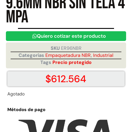
9.6mm NBR sin tela 4
MPA
Juego Modular 40
Juego Modular 25
QplayGround
QplayGround
$
4.859.984
$
9.558.557
Quiero cotizar este producto
$
4.790.000
Leer más
SKU
ER96NBR
Agregar al carrito
Categorías
Empaquetadura NBR
,
Industrial
Tags
Precio protegido
$
612.564
Agotado
Métodos de pago