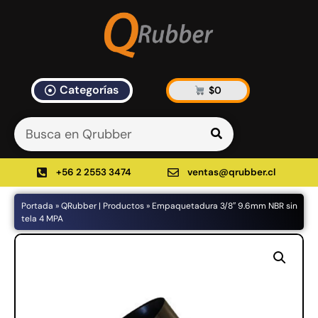
Categorías
$
0
Artículos Blog
535 results found in 10ms
Filtrar
+56 2 2553 3474
ventas@qrubber.cl
Portada
»
QRubber | Productos
»
Empaquetadura 3/8″ 9.6mm NBR sin
Productos
tela 4 MPA
48%