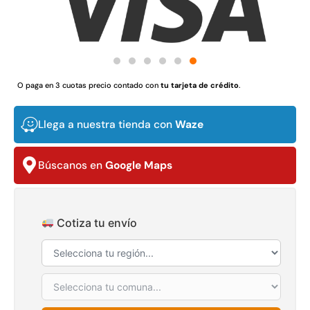
Juego Modular 02
Juego Modular 01
QplayGround
QplayGround
$
4.507.990
$
4.415.700
Leer más
Leer más
O paga en 3 cuotas precio contado con
tu tarjeta de crédito
.
Llega a nuestra tienda con
Waze
37%
Búscanos en
Google Maps
Cotiza tu envío
Juego Modular 03
Pasto sintético ornamental
QplayGround
Importado USA: Crown
densidad 35mm Rollo
$
5.987.128
4,57*30,48mts