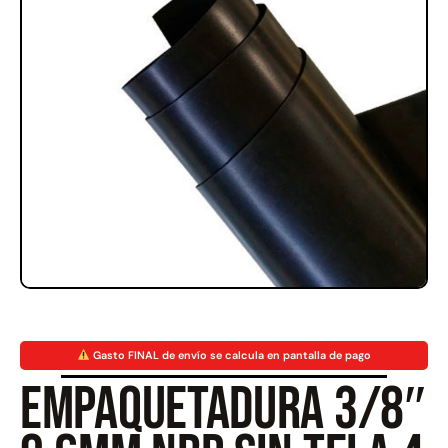
Rampa Móvil Hidráulica
Juego Modular 35
carga 10ton
QplayGround
$
5.926.486
$
22.711.412
$
11.790.000
Leer más
Agregar al carrito
50%
Gasto FINAL de envío se calcula en pantalla de pago
Empaquetadura 3/8″