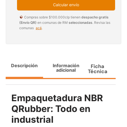
$
3.790.990
Calcular envío
$
2.892.120
Compras sobre $100.000clp tienen
despacho gratis
Agregar al carrito
Leer más
(Envío QR)
en comunas de RM
seleccionadas
. Revisa las
comunas
acá
.
30%
Descripción
Información
Ficha
adicional
Técnica
Empaquetadura NBR
Transpaleta eléctrica carga
Apilador manual carga
de 2tn
capacidad 1000kg
QRubber: Todo en
$
1.470.788
$
2.842.858
industrial
$
1.990.000
Leer más