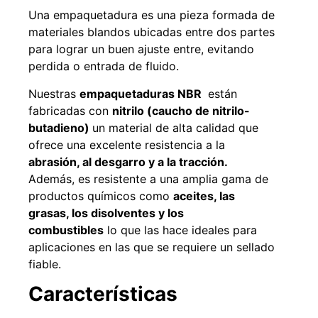
Agregar al carrito
Una empaquetadura es una pieza formada de
materiales blandos ubicadas entre dos partes
para lograr un buen ajuste entre, evitando
perdida o entrada de fluido.
38%
Nuestras
empaquetaduras NBR
están
fabricadas con
nitrilo (caucho de nitrilo-
butadieno)
un material de alta calidad que
ofrece una excelente resistencia a la
abrasión, al desgarro y a la tracción.
Además, es resistente a una amplia gama de
productos químicos como
aceites, las
grasas, los disolventes y los
Pasto sintético ornamental
Apilador manual ancho
combustibles
lo que las hace ideales para
Importado USA: Paradise
ajustable Capacidad 1tn Lev.
densidad 42mm Rollo
2,5mts
aplicaciones en las que se requiere un sellado
4,57*15,24mts
$
1.875.535
fiable.
$
1.427.544
$
1.167.990
Características
Leer más
Agregar al carrito