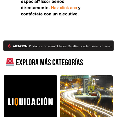
especial? Escríbenos
directamente.
Haz click acá
y
contáctate con un ejecutivo.
ATENCIÓN:
Productos no ensamblados. Detalles pueden variar sin aviso.
Explora más categorías
Empaquetadura 3/16"
4.8mm neopreno con 1 tela
3.5MP
$
803.797
Agregar al carrito