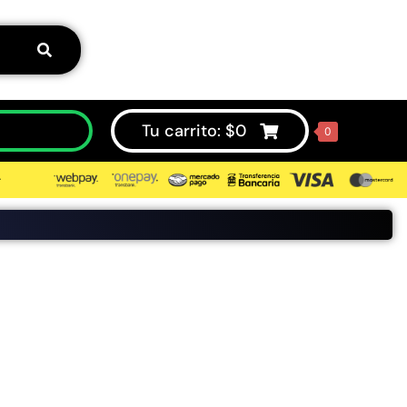
Tu carrito:
$
0
0
⮞
50%