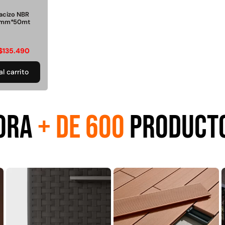
Juego Modular 35
Juego Modular 40
10ton
QplayGround
QplayGround
acizo NBR
 8mm*50mt
$
5.926.486
$
4.859.984
$
135.490
0
Leer más
Leer más
al carrito
ORA
+ DE 600
PRODUCT
37%
 01
Juego Modular 03
Pasto sintético
Tr
d
QplayGround
ornamental Importado