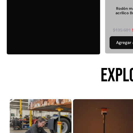
Seguridad y estacionamiento
Rampa Móvil
46
Hidráulica carga 
Rodón m
Pisos gradas y gomas
acrílico
43
Pisos técnicos y deportivos
$
22.711.412
33
$
135.601
$
11.790.00
Ver más
Agregar 
Agregar al
FILTRAR POR COLOR
carrito
Rojo
28
EXPL
Azul
24
Amarillo
23
Gris
22
Verde
16
Café
14
Negro
12
Blanco
11
Negro/Amarillo
9
Naranjo
6
Ver más
Juego Modular
QplayGroun