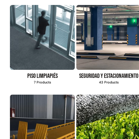
4,57*15,24mt
$
1.427.544
Leer más
Piso limpiapiés
Seguridad y estacionamiento
7 Products
43 Products