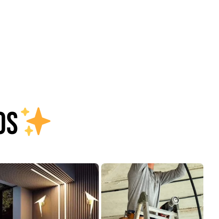
Juego Modular 25
Juego Modular 02
QplayGround
QplayGround
$
4.507.990
$
9.558.557
$
4.790.000
Leer más
Agregar al
carrito
OS
30%
anspaleta eléctrica
Apilador manual carga
carga de 2tn
capacidad 1000kg