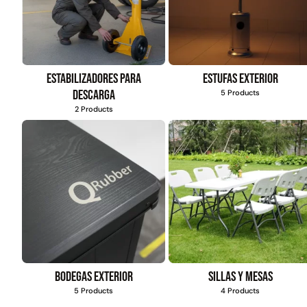
FILTRAR POR MARCA
QRubber
418
$
4.415.700
MQ
73
Leer más
Estabilizadores para
Estufas exterior
FILTRAR POR DISEÑO
descarga
5 Products
Estoperol
10
2 Products
Diamantado
9
Estriado
9
Puzzle
6
Madera
2
Pasto sintéti
Bodegas exterior
Sillas y mesas
ornamental Impo
5 Products
4 Products
USA: Paradis
densidad 42mm R