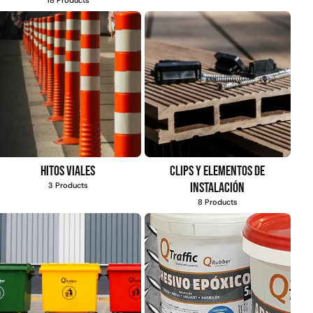
$
803.797
$
1.192.666
$
930.490
Agregar al
carrito
Agregar al
carrito
Hitos viales
Clips y elementos de
instalación
3 Products
8 Products