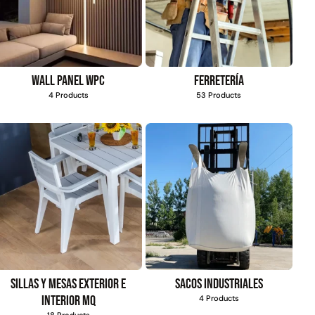
$
1.470.788
$
2.842.858
$
1.990.000
Leer más
Wall Panel WPC
Ferretería
Agregar al
4 Products
53 Products
carrito
22%
mpaquetadura 1/4"
Empaquetadura 3/16"
Sillas y mesas exterior e
Sacos industriales
6.4mm hypalon sin
4.8mm neopreno con
interior MQ
4 Products
tela 3 MPA
1 tela 3.5MP
18 Products