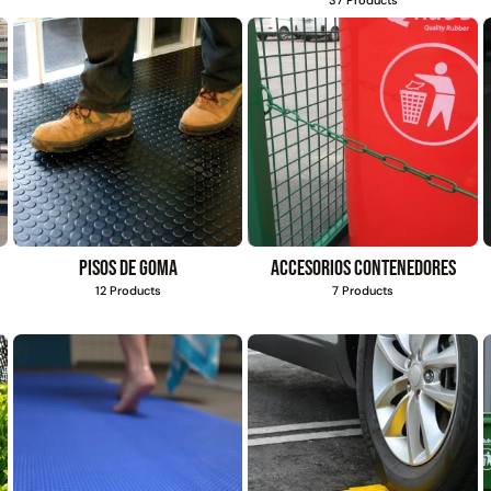
s
4,57*30,48mts
$
1.875.535
$
2.002.243
$
1.167.990
$
1.021.490
Agregar al
Leer más
carrito
Explora más productos
Pisos de goma
Accesorios contenedores
12 Products
7 Products