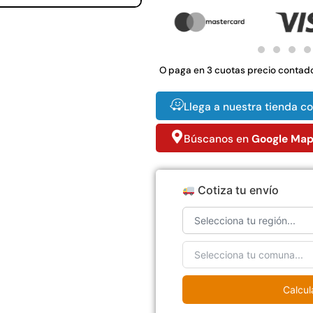
4,57*30,48mts
$
3.790.990
$
2.892.120
Agregar al
Leer más
carrito
O paga en 3 cuotas precio contad
Llega a nuestra tienda c
38%
49%
Búscanos en
Google Ma
Cotiza tu envío
co
Apilador manual
Pasto sintético
E
rtado
ancho ajustable
ornamental Importado
e
Capacidad 1tn Lev.
USA: Summer
ollo
2,5mts
densidad 35mm Rollo
s
4,57*30,48mts
$
1.875.535
Calcul
$
2.002.243
$
1.167.990
$
1.021.490