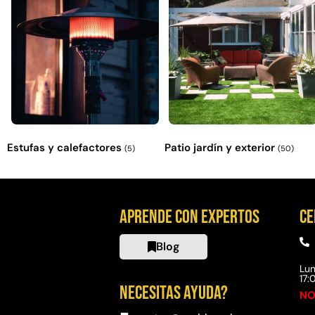
Estufas y calefactores
Patio jardín y exterior
(5)
(50)
Aprende con expertos
Ce
Blog
Lun
17
Necesitas ayuda?
NO