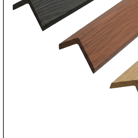
Seguridad y estacionamiento
Rampa Móvil
46
Hidráulica carga 
Pisos gradas y gomas
43
$
22.711.412
Pisos técnicos y deportivos
$
11.790.00
33
Ver más
Agregar al
carrito
FILTRAR POR COLOR
Rojo
28
Azul
24
Amarillo
23
Gris
22
Verde
16
Café
14
Negro
12
Blanco
11
Negro/Amarillo
9
Naranjo
6
Juego Modular
Ver más
QplayGroun
$
4.415.700