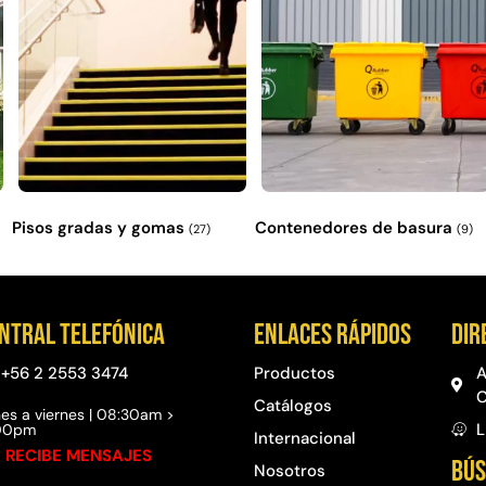
Pisos gradas y gomas
Contenedores de basura
(27)
(9)
ntral telefónica
Enlaces rápidos
Dir
+56 2 2553 3474
Productos
A
C
Catálogos
es a viernes | 08:30am >
L
:00pm
Internacional
 RECIBE MENSAJES
BÚS
Nosotros