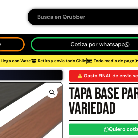
Cotiza por whatsapp
Llega con Waze
Retiro y envío todo Chile
Todo medio de pago 
tos
Gasto FINAL de envío se
Tapa base pa
48%
variedad
Quiero coti