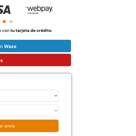
$
1.990.000
Leer más
Agregar al
carrito
o con
tu tarjeta de crédito
.
on
Waze
22%
ps
mpaquetadura 1/4"
Empaquetadura 3/16"
6.4mm hypalon sin
4.8mm neopreno con
tela 3 MPA
1 tela 3.5MP
$
803.797
$
1.192.666
$
930.490
ar envío
Agregar al