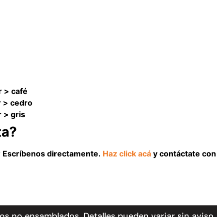
 > café
r > cedro
 > gris
ta?
l? Escríbenos directamente.
Haz click acá
y contáctate con 
s no ensamblados. Detalles pueden variar sin aviso.