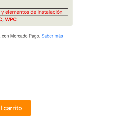
Juego Modular 25
Juego Modular 02
QplayGround
QplayGround
s y elementos de instalación
$
4.507.990
$
9.558.557
C
,
WPC
$
4.790.000
Leer más
a
con Mercado Pago.
Saber más
Agregar al
carrito
30%
l carrito
anspaleta eléctrica
Apilador manual carga
carga de 2tn
capacidad 1000kg
$
1.470.788
$
2.842.858