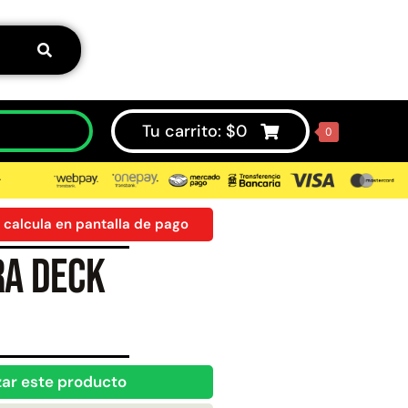
Tu carrito:
$
0
0
⮞
 calcula en pantalla de pago
ra Deck
50%
zar este producto