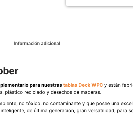
Agregar al
Leer más
carrito
Información adicional
Explora más productos
bber
plementario para nuestras
tablas Deck WPC
y están fabr
s, plástico reciclado y desechos de maderas.
biente, no tóxico, no contaminante y que posee una excele
 inteligente, de última generación, gran versatilidad, para 