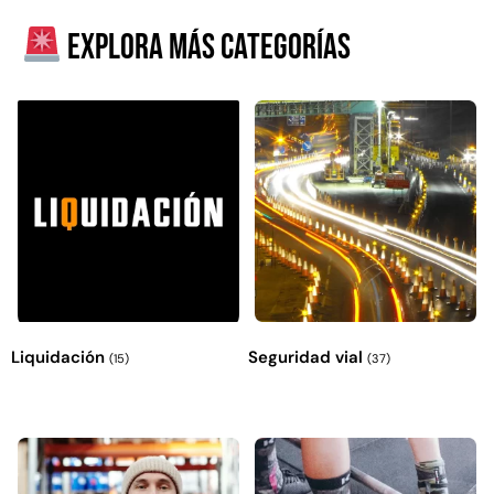
Explora más categorías
Empaquetadura 3/16"
4.8mm neopreno con 1 tela
3.5MP
$
803.797
Liquidación
Seguridad vial
(15)
(37)
Agregar al carrito