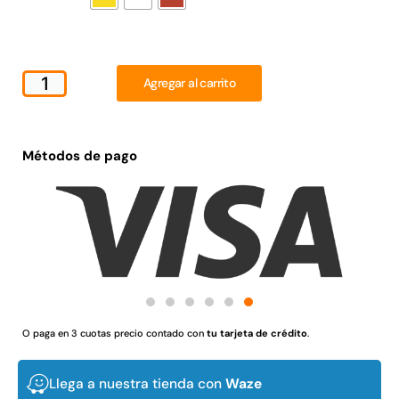
Juego Modular 02
Juego Modular 01
QplayGround
QplayGround
$
4.507.990
$
4.415.700
Agregar al carrito
Leer más
Leer más
Métodos de pago
37%
O paga en 3 cuotas precio contado con
tu tarjeta de crédito
.
Juego Modular 03
Pasto sintético ornamental
QplayGround
Importado USA: Crown
densidad 35mm Rollo
Llega a nuestra tienda con
Waze
$
5.987.128
4,57*30,48mts