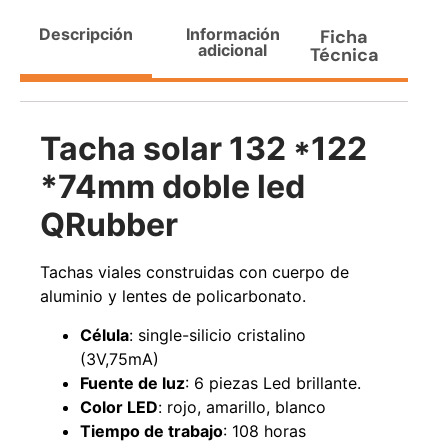
Agregar al carrito
Descripción
Información
Ficha
adicional
Técnica
38%
Tacha solar 132 *122
*74mm doble led
QRubber
Tachas viales construidas con cuerpo de
aluminio y lentes de policarbonato.
Pasto sintético ornamental
Apilador manual ancho
Importado USA: Paradise
ajustable Capacidad 1tn Lev.
Célula
: single-silicio cristalino
densidad 42mm Rollo
2,5mts
4,57*15,24mts
(3V,75mA)
$
1.875.535
$
1.427.544
Fuente de luz
: 6 piezas Led brillante.
$
1.167.990
Color LED
: rojo, amarillo, blanco
Leer más
Tiempo de trabajo
: 108 horas
Agregar al carrito