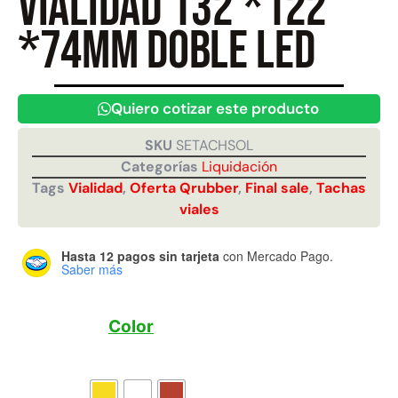
vialidad 132 *122
*74mm doble led
Juego Modular 40
Juego Modular 25
QplayGround
QplayGround
$
4.859.984
$
9.558.557
Quiero cotizar este producto
$
4.790.000
Leer más
SKU
SETACHSOL
Agregar al carrito
Categorías
Liquidación
Tags
Vialidad
,
Oferta Qrubber
,
Final sale
,
Tachas
viales
Hasta 12 pagos sin tarjeta
con Mercado Pago.
Saber más
Color