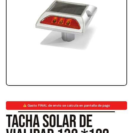
Rampa Móvil Hidráulica
Juego Modular 35
carga 10ton
QplayGround
$
5.926.486
$
22.711.412
$
11.790.000
Leer más
Agregar al carrito
50%
Gasto FINAL de envío se calcula en pantalla de pago
Tacha solar de