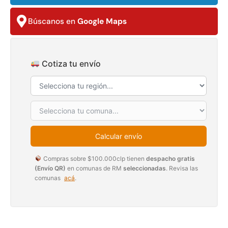
$
3.790.990
$
2.892.120
Búscanos en
Google Maps
Agregar al carrito
Leer más
Cotiza tu envío
30%
Calcular envío
Compras sobre $100.000clp tienen
despacho gratis
(Envío QR)
en comunas de RM
seleccionadas
. Revisa las
comunas
acá
.
Transpaleta eléctrica carga
Apilador manual carga
de 2tn
capacidad 1000kg
$
1.470.788
$
2.842.858
$
1.990.000
Leer más