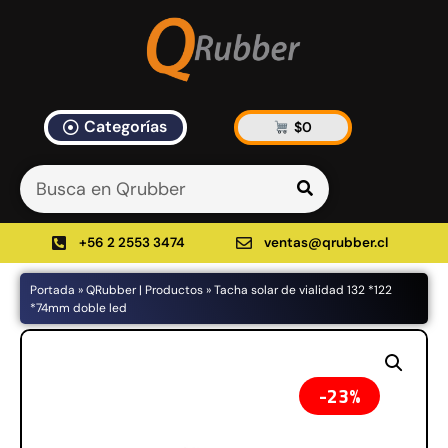
Categorías
$
0
Artículos Blog
535 results found in 10ms
Filtrar
+56 2 2553 3474
ventas@qrubber.cl
Portada
»
QRubber | Productos
»
Tacha solar de vialidad 132 *122
Productos
*74mm doble led
48%
23%