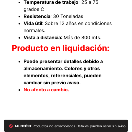
Temperatura de trabajo
:-25 a 75
grados C
Resistencia
: 30 Toneladas
Vida útil
: Sobre 12 años en condiciones
49%
22%
normales.
Vista a distancia
: Más de 800 mts.
Producto en liquidación:
Puede presentar detalles debido a
almacenamiento. Colores y otros
elementos, referenciales, pueden
Pasto sintético ornamental
Empaquetadura 1/4" 6.4mm
cambiar sin previo aviso.
Importado USA: Summer
hypalon sin tela 3 MPA
No afecto a cambio.
densidad 35mm Rollo
$
930.490
$
1.192.666
4,57*30,48mts
$
2.002.243
Agregar al carrito
$
1.021.490
Leer más
ATENCIÓN:
Productos no ensamblados. Detalles pueden variar sin aviso.