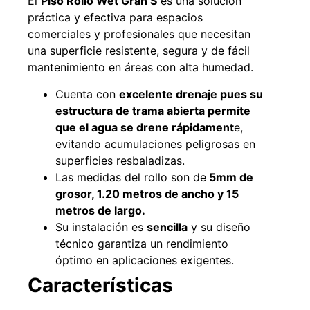
El
Piso Rollo Wet Gran S
es una solución
Agregar al carrito
práctica y efectiva para espacios
comerciales y profesionales que necesitan
una superficie resistente, segura y de fácil
mantenimiento en áreas con alta humedad.
38%
Cuenta con
excelente drenaje pues su
estructura de trama abierta permite
que el agua se drene rápidament
e,
evitando acumulaciones peligrosas en
superficies resbaladizas.
Las medidas del rollo son de
5mm de
grosor, 1.20 metros de ancho y 15
metros de largo.
Pasto sintético ornamental
Apilador manual ancho
Importado USA: Paradise
ajustable Capacidad 1tn Lev.
Su instalación es
sencilla
y su diseño
densidad 42mm Rollo
2,5mts
técnico garantiza un rendimiento
4,57*15,24mts
$
1.875.535
óptimo en aplicaciones exigentes.
$
1.427.544
$
1.167.990
Características
Leer más
Agregar al carrito