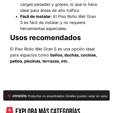
cargas pesadas y golpes, lo que lo hace
ideal para áreas de alto tráfico.
Fácil de instalar:
El Piso Rollo Wet Gran
S es fácil de instalar y no requiere
herramientas especiales.
Usos recomendados
El Piso Rollo Wet Gran S es una opción ideal
para espacios como
baños, duchas, cocinas,
patios, piscinas, terrazas, etc.
Empaquetadura 3/16"
4.8mm neopreno con 1 tela
3.5MP
$
803.797
Agregar al carrito
ATENCIÓN:
Productos no ensamblados. Detalles pueden variar sin aviso.
Explora más categorías