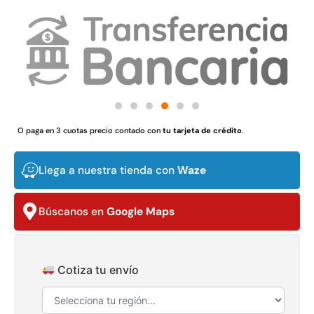
Juego Modular 02
Juego Modular 01
QplayGround
QplayGround
$
4.507.990
$
4.415.700
Leer más
Leer más
O paga en 3 cuotas precio contado con
tu tarjeta de crédito
.
37%
Llega a nuestra tienda con
Waze
Búscanos en
Google Maps
Cotiza tu envío
Juego Modular 03
Pasto sintético ornamental
QplayGround
Importado USA: Crown
densidad 35mm Rollo
$
5.987.128
4,57*30,48mts