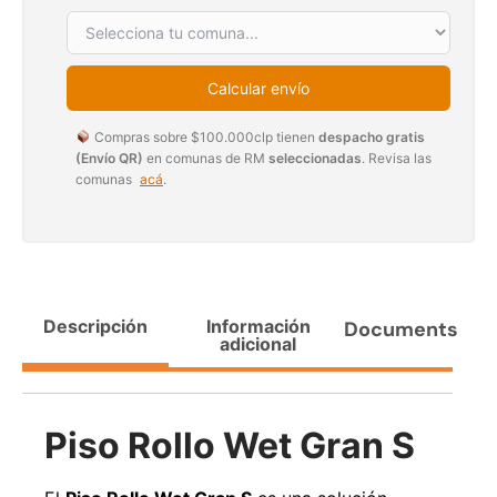
$
3.790.990
$
2.892.120
Agregar al carrito
Leer más
Calcular envío
Compras sobre $100.000clp tienen
despacho gratis
(Envío QR)
en comunas de RM
seleccionadas
. Revisa las
comunas
acá
.
30%
Descripción
Información
Documents
adicional
Transpaleta eléctrica carga
Apilador manual carga
de 2tn
capacidad 1000kg
Piso Rollo Wet Gran S
$
1.470.788
$
2.842.858
$
1.990.000
Leer más