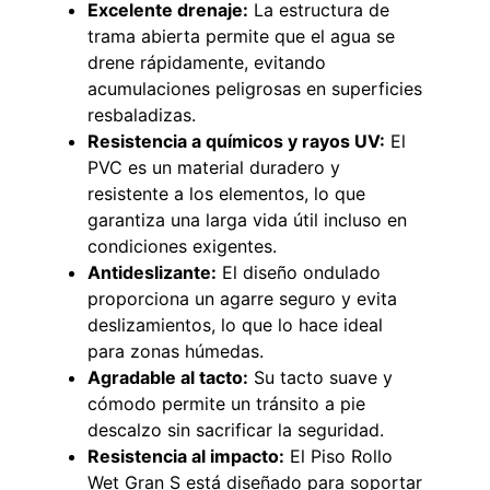
Excelente drenaje:
La estructura de
trama abierta permite que el agua se
drene rápidamente, evitando
acumulaciones peligrosas en superficies
49%
22%
resbaladizas.
Resistencia a químicos y rayos UV:
El
PVC es un material duradero y
resistente a los elementos, lo que
garantiza una larga vida útil incluso en
condiciones exigentes.
Antideslizante:
El diseño ondulado
proporciona un agarre seguro y evita
Pasto sintético ornamental
Empaquetadura 1/4" 6.4mm
Importado USA: Summer
hypalon sin tela 3 MPA
deslizamientos, lo que lo hace ideal
densidad 35mm Rollo
$
930.490
$
1.192.666
para zonas húmedas.
4,57*30,48mts
Agradable al tacto:
Su tacto suave y
$
2.002.243
Agregar al carrito
cómodo permite un tránsito a pie
$
1.021.490
descalzo sin sacrificar la seguridad.
Resistencia al impacto:
El Piso Rollo
Leer más
Wet Gran S está diseñado para soportar