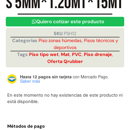
S 5mm*1.20mt*15mt
Juego Modular 40
Juego Modular 25
Quiero cotizar este producto
QplayGround
QplayGround
$
4.859.984
$
9.558.557
SKU
PSH12
$
4.790.000
Categorías
Piso zonas húmedas
,
Pisos técnicos y
Leer más
deportivos
Agregar al carrito
Tags
Piso tipo wet
,
Mat
,
PVC
,
Piso drenaje
,
Oferta Qrubber
Hasta 12 pagos sin tarjeta
con Mercado Pago.
Saber más
En este momento no hay existencias de este producto ni
está disponible.
Métodos de pago