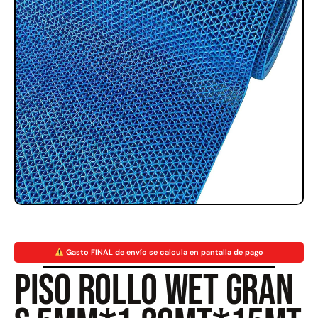
Rampa Móvil Hidráulica
Juego Modular 35
carga 10ton
QplayGround
$
5.926.486
$
22.711.412
$
11.790.000
Leer más
Agregar al carrito
50%
Gasto FINAL de envío se calcula en pantalla de pago
Piso rollo wet Gran