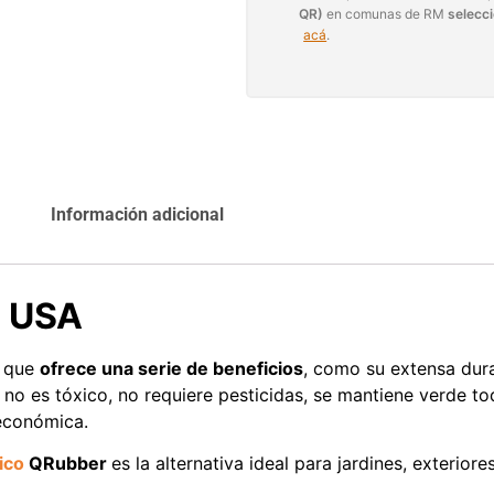
QR)
en comunas de RM
selecc
Agregar al
acá
.
Leer más
carrito
Explora más productos
Información adicional
a USA
l que
ofrece una serie de beneficios
, como su extensa durab
no es tóxico, no requiere pesticidas, se mantiene verde to
 económica.
ico
QRubber
es la alternativa ideal para jardines, exterior