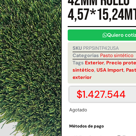
42mm Rollo
Juego Modular 35
Juego Modular 40
4,57*15,24m
10ton
QplayGround
QplayGround
$
5.926.486
$
4.859.984
0
Leer más
Leer más
Quiero coti
SKU
PRPSINTP42USA
Categorías
Pasto sintético
Tags
Exterior
,
Precio prot
sintético
,
USA Import
,
Past
37%
exterior
$
1.427.544
Agotado
 01
Juego Modular 03
Pasto sintético
Tr
d
QplayGround
ornamental Importado
Métodos de pago
USA: Crown densidad
$
5.987.128
35mm Rollo