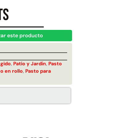
Juego Modular 25
Juego Modular 02
ts
QplayGround
QplayGround
$
4.507.990
$
9.558.557
$
4.790.000
Leer más
zar este producto
Agregar al
carrito
egido
,
Patio y Jardín
,
Pasto
o en rollo
,
Pasto para
30%
anspaleta eléctrica
Apilador manual carga
carga de 2tn
capacidad 1000kg
$
1.470.788
$
2.842.858