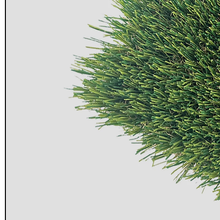
Seguridad y estacionamiento
Rampa Móvil
46
Hidráulica carga 
Pisos gradas y gomas
43
$
22.711.412
Pisos técnicos y deportivos
$
11.790.00
33
Ver más
Agregar al
carrito
FILTRAR POR COLOR
Rojo
28
Azul
24
Amarillo
23
Gris
22
Verde
16
Café
14
Negro
12
Blanco
11
Negro/Amarillo
9
Naranjo
6
Juego Modular
Ver más
QplayGroun
$
4.415.700