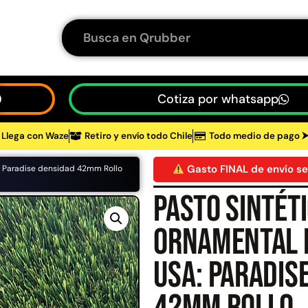
Cotiza por whatsapp
Llega con Waze
Retiro y envío todo Chile
Todo medio de pago 
tos
Gasto FINAL de envío se
: Paradise densidad 42mm Rollo
Pasto sintét
48%
ornamental 
USA: Paradis