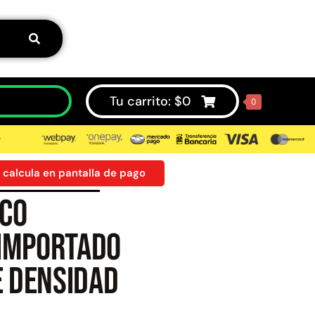
Tu carrito:
$
0
0
⮞
 calcula en pantalla de pago
ico
50%
Importado
e densidad