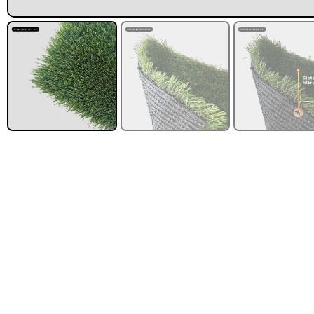
FILTRAR POR MARCA
Leer más
QRubber
418
MQ
73
FILTRAR POR DISEÑO
Estoperol
10
Diamantado
9
Estriado
9
Puzzle
6
Madera
2
Pasto sintéti
ornamental Impo
USA: Paradis
densidad 42mm R
4,57*15,24mt
$
1.427.544