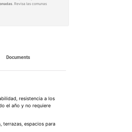
carrito
Agregar al
ionadas
. Revisa las comunas
carrito
Documents
ilidad, resistencia a los
do el año y no requiere
es, terrazas, espacios para