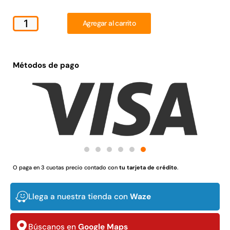
Juego Modular 02
Juego Modular 01
QplayGround
QplayGround
Agregar al carrito
$
4.507.990
$
4.415.700
Leer más
Leer más
Métodos de pago
37%
O paga en 3 cuotas precio contado con
tu tarjeta de crédito
.
Llega a nuestra tienda con
Waze
Juego Modular 03
Pasto sintético ornamental
QplayGround
Importado USA: Crown
densidad 35mm Rollo
$
5.987.128
Búscanos en
Google Maps
4,57*30,48mts