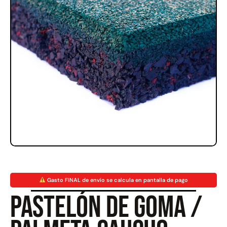
Rampa Móvil Hidráulica
Juego Modular 35
carga 10ton
QplayGround
$
5.926.486
$
22.711.412
$
11.790.000
Leer más
Agregar al carrito
50%
Gasto FINAL de envío se calcula en pantalla de pago
Pastelón de goma /