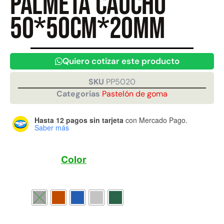
Palmeta caucho
50*50cm*20mm
Juego Modular 40
Juego Modular 25
QplayGround
QplayGround
$
4.859.984
$
9.558.557
Quiero cotizar este producto
$
4.790.000
Leer más
SKU
PP5020
Agregar al carrito
Categorías
Pastelón de goma
Hasta 12 pagos sin tarjeta
con Mercado Pago.
Saber más
Color