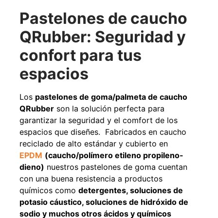
Agregar al carrito
Pastelones de caucho
QRubber: Seguridad y
confort para tus
38%
espacios
Los
pastelones de goma/palmeta de caucho
QRubber
son la solución perfecta para
garantizar la seguridad y el comfort de los
espacios que diseñes. Fabricados en caucho
reciclado de alto estándar y cubierto en
Pasto sintético ornamental
Apilador manual ancho
EPDM
(caucho/polímero etileno propileno-
Importado USA: Paradise
ajustable Capacidad 1tn Lev.
densidad 42mm Rollo
2,5mts
dieno)
nuestros pastelones de goma
cuentan
4,57*15,24mts
$
1.875.535
con una buena resistencia a productos
$
1.427.544
$
1.167.990
químicos como
detergentes, soluciones de
potasio cáustico, soluciones de hidróxido de
Leer más
Agregar al carrito
sodio y muchos otros ácidos y químicos