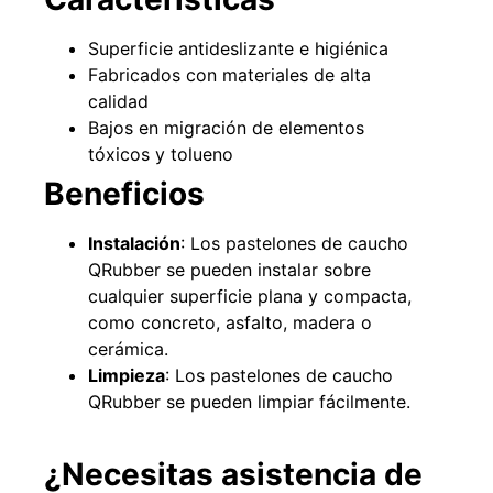
Superficie antideslizante e higiénica
Fabricados con materiales de alta
calidad
Bajos en migración de elementos
tóxicos y tolueno
Beneficios
Instalación
: Los pastelones de caucho
QRubber se pueden instalar sobre
Empaquetadura 3/16"
cualquier superficie plana y compacta,
4.8mm neopreno con 1 tela
3.5MP
como concreto, asfalto, madera o
$
803.797
cerámica.
Limpieza
: Los pastelones de caucho
Agregar al carrito
QRubber se pueden limpiar fácilmente.
¿Necesitas asistencia de