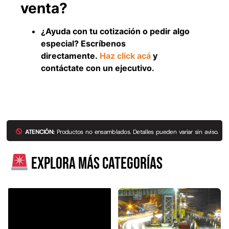
venta?
Explora más productos
¿Ayuda con tu cotización o pedir algo
especial? Escríbenos
directamente.
Haz click acá
y
contáctate con un ejecutivo.
ATENCIÓN:
Productos no ensamblados. Detalles pueden variar sin aviso.
Explora más categorías