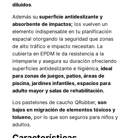
diluidos
.
Además su
superficie antideslizante y
absorbente de impactos;
los vuelven un
49%
22%
elemento indispensable en tu planificación
espacial otorgando la seguridad que zonas
de alto tráfico e impacto necesitan. La
cubierta en EPDM le da resistencia a la
intemperie y asegura su duración ofreciendo
superficies antideslizante e higiénica,
ideal
para zonas de juegos, patios, áreas de
piscina, jardines infantiles, espacios para
Pasto sintético ornamental
Empaquetadura 1/4" 6.4mm
adulto mayor y salas de rehabilitación.
Importado USA: Summer
hypalon sin tela 3 MPA
densidad 35mm Rollo
$
930.490
$
1.192.666
4,57*30,48mts
Los pastelones de caucho QRubber,
son
$
2.002.243
bajos en migración de elementos tóxicos y
Agregar al carrito
$
1.021.490
tolueno,
por lo que son seguros para niños y
adultos.
Leer más
Características