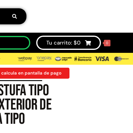
Tu carrito:
$
0
0
⮞
 calcula en pantalla de pago
stufa tipo
50%
xterior de
 tipo