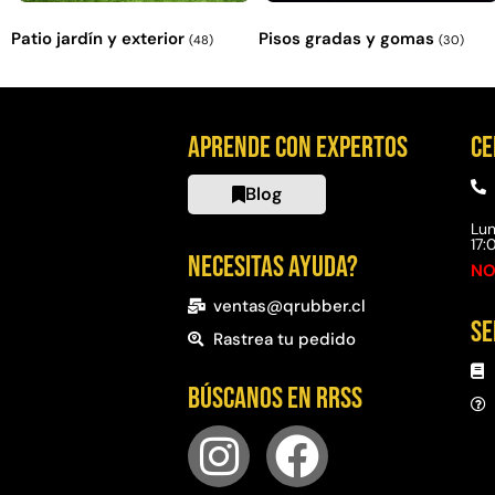
Patio jardín y exterior
Pisos gradas y gomas
(48)
(30)
Aprende con expertos
Ce
Blog
Lun
17
Necesitas ayuda?
NO
ventas@qrubber.cl
Se
Rastrea tu pedido
Búscanos en RRSS