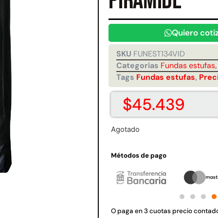
pirámide
Juego Modular 35
Juego Modular 40
10ton
QplayGround
QplayGround
$
5.926.486
$
4.859.984
Quiero coti
0
Leer más
Leer más
SKU
FUNEST134VID
Categorías
Fundas estufas
Tags
Fundas estufas
,
Prec
$
45.439
37%
Agotado
Métodos de pago
 01
Juego Modular 03
Pasto sintético
Tr
d
QplayGround
ornamental Importado
USA: Crown densidad
O paga en 3 cuotas precio contad
$
5.987.128
35mm Rollo