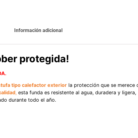
Agregar al
Leer más
carrito
Información adicional
Explora más productos
bber protegida!
DA.
tufa tipo calefactor exterior
la protección que se merece 
calidad
,
esta funda es resistente al agua, duradera y ligera, 
ado durante todo el año.