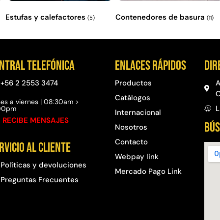
Estufas y calefactores
Contenedores de basura
(5)
(11)
ntral telefónica
Enlaces rápidos
Dir
+56 2 2553 3474
Productos
A
C
Catálogos
es a viernes | 08:30am >
L
:00pm
Internacional
 RECIBE MENSAJES
BÚS
Nosotros
Contacto
rvicio al cliente
Webpay link
Políticas y devoluciones
Mercado Pago Link
Preguntas Frecuentes​