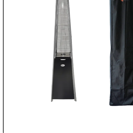
Seguridad y estacionamiento
Rampa Móvil
46
Hidráulica carga 
Pisos gradas y gomas
43
$
22.711.412
Pisos técnicos y deportivos
$
11.790.00
33
Ver más
Agregar al
carrito
FILTRAR POR COLOR
Rojo
28
Azul
24
Amarillo
23
Gris
22
Verde
16
Café
14
Negro
12
Blanco
11
Negro/Amarillo
9
Naranjo
6
Juego Modular
Ver más
QplayGroun
$
4.415.700