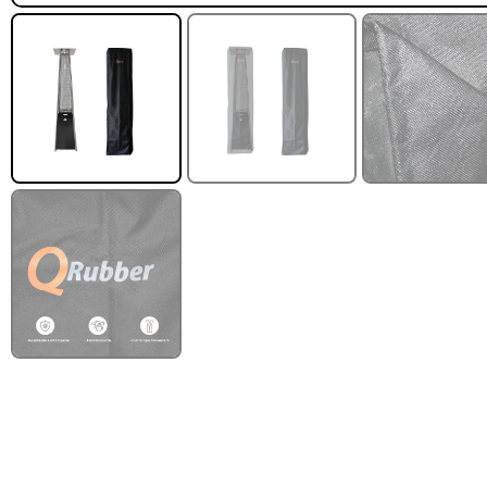
FILTRAR POR MARCA
Leer más
QRubber
418
MQ
73
FILTRAR POR DISEÑO
Estoperol
10
Diamantado
9
Estriado
9
Puzzle
6
Madera
2
Pasto sintéti
ornamental Impo
USA: Paradis
densidad 42mm R
4,57*15,24mt
$
1.427.544