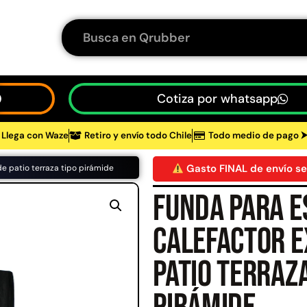
Cotiza por whatsapp
Llega con Waze
Retiro y envío todo Chile
Todo medio de pago 
tos
Gasto FINAL de envío se
de patio terraza tipo pirámide
Funda para e
48%
calefactor e
patio terraza