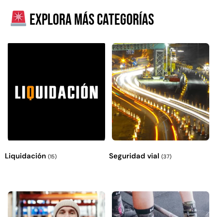
Explora más categorías
Empaquetadura 3/16"
4.8mm neopreno con 1 tela
3.5MP
$
803.797
Liquidación
Seguridad vial
(15)
(37)
Agregar al carrito