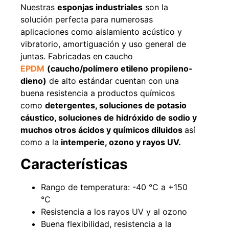
Nuestras
esponjas industriales
son la
Agregar al carrito
solución perfecta para numerosas
aplicaciones como aislamiento acústico y
vibratorio, amortiguación y uso general de
juntas. Fabricadas en caucho
38%
EPDM
(caucho/polímero etileno propileno-
dieno)
de alto estándar
cuentan con una
buena resistencia a productos químicos
como
detergentes, soluciones de potasio
cáustico, soluciones de hidróxido de sodio y
muchos otros ácidos y químicos diluidos
así
como a
la
intemperie, ozono y rayos UV.
Pasto sintético ornamental
Apilador manual ancho
Características
Importado USA: Paradise
ajustable Capacidad 1tn Lev.
densidad 42mm Rollo
2,5mts
4,57*15,24mts
$
1.875.535
Rango de temperatura: -40 °C a +150
$
1.427.544
$
1.167.990
°C
Resistencia a los rayos UV y al ozono
Leer más
Agregar al carrito
Buena flexibilidad, resistencia a la