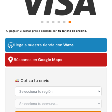
Juego Modular 02
Juego Modular 01
QplayGround
QplayGround
$
4.507.990
$
4.415.700
Leer más
Leer más
O paga en 3 cuotas precio contado con
tu tarjeta de crédito
.
Llega a nuestra tienda con
Waze
37%
Búscanos en
Google Maps
Cotiza tu envío
Juego Modular 03
Pasto sintético ornamental
QplayGround
Importado USA: Crown
densidad 35mm Rollo
$
5.987.128
4,57*30,48mts