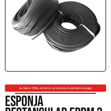
Rampa Móvil Hidráulica
Juego Modular 35
carga 10ton
QplayGround
$
5.926.486
$
22.711.412
$
11.790.000
Leer más
Agregar al carrito
50%
Gasto FINAL de envío se calcula en pantalla de pago
Esponja