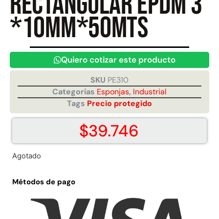
rectangular EPDM 3
*10mm*50mts
Juego Modular 40
Juego Modular 25
QplayGround
QplayGround
$
4.859.984
$
9.558.557
Quiero cotizar este producto
$
4.790.000
Leer más
SKU
PE310
Agregar al carrito
Categorías
Esponjas
,
Industrial
Tags
Precio protegido
$
39.746
Agotado
Métodos de pago