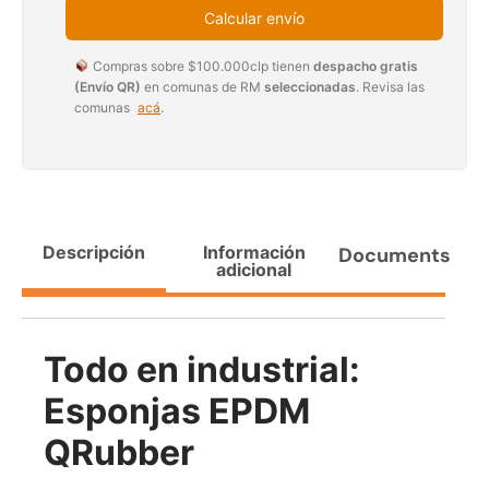
$
3.790.990
Calcular envío
$
2.892.120
Compras sobre $100.000clp tienen
despacho gratis
Agregar al carrito
Leer más
(Envío QR)
en comunas de RM
seleccionadas
. Revisa las
comunas
acá
.
30%
Descripción
Información
Documents
adicional
Todo en industrial:
Transpaleta eléctrica carga
Apilador manual carga
Esponjas EPDM
de 2tn
capacidad 1000kg
$
1.470.788
$
2.842.858
QRubber
$
1.990.000
Leer más