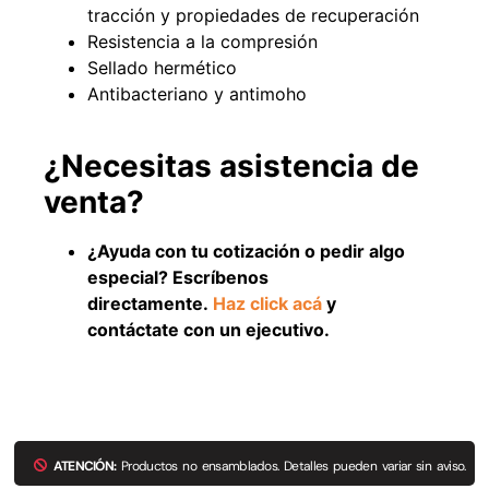
tracción y propiedades de recuperación
Resistencia a la compresión
Sellado hermético
Antibacteriano y antimoho
49%
22%
¿Necesitas asistencia de
venta?
¿Ayuda con tu cotización o pedir algo
especial? Escríbenos
directamente.
Haz click acá
y
Pasto sintético ornamental
Empaquetadura 1/4" 6.4mm
Importado USA: Summer
hypalon sin tela 3 MPA
contáctate con un ejecutivo.
densidad 35mm Rollo
$
930.490
$
1.192.666
4,57*30,48mts
$
2.002.243
Agregar al carrito
$
1.021.490
Leer más
ATENCIÓN:
Productos no ensamblados. Detalles pueden variar sin aviso.