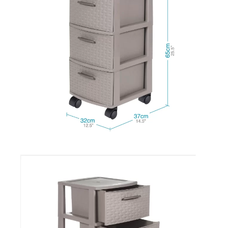
Empaquetadura 3/16"
4.8mm neopreno con 1 tela
3.5MP
$
803.797
Agregar al carrito