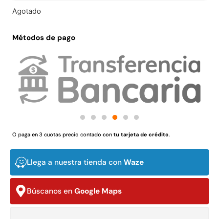
Juego Modular 02
Juego Modular 01
Agotado
QplayGround
QplayGround
$
4.507.990
$
4.415.700
Métodos de pago
Leer más
Leer más
37%
O paga en 3 cuotas precio contado con
tu tarjeta de crédito
.
Llega a nuestra tienda con
Waze
Búscanos en
Google Maps
Juego Modular 03
Pasto sintético ornamental
QplayGround
Importado USA: Crown
densidad 35mm Rollo
$
5.987.128
4,57*30,48mts