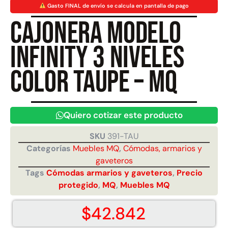
Gasto FINAL de envío se calcula en pantalla de pago
Cajonera Modelo
Juego Modular 40
Juego Modular 25
QplayGround
QplayGround
Infinity 3 niveles
$
4.859.984
$
9.558.557
$
4.790.000
color taupe – MQ
Leer más
Agregar al carrito
Quiero cotizar este producto
SKU
391-TAU
Categorías
Muebles MQ
,
Cómodas, armarios y
gaveteros
Tags
Cómodas armarios y gaveteros
,
Precio
protegido
,
MQ
,
Muebles MQ
$
42.842