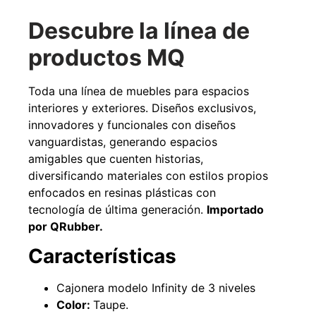
Agregar al carrito
Descubre la línea de
productos MQ
38%
Toda una línea de muebles para espacios
interiores y exteriores. Diseños exclusivos,
innovadores y funcionales con diseños
vanguardistas, generando espacios
amigables que cuenten historias,
diversificando materiales con estilos propios
enfocados en resinas plásticas con
tecnología de última generación.
Importado
Pasto sintético ornamental
Apilador manual ancho
por QRubber.
Importado USA: Paradise
ajustable Capacidad 1tn Lev.
densidad 42mm Rollo
2,5mts
4,57*15,24mts
Características
$
1.875.535
$
1.427.544
$
1.167.990
Cajonera modelo Infinity de 3 niveles
Leer más
Color:
Taupe.
Agregar al carrito