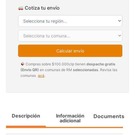
$
3.790.990
$
2.892.120
Cotiza tu envío
Agregar al carrito
Leer más
30%
Calcular envío
Compras sobre $100.000clp tienen
despacho gratis
(Envío QR)
en comunas de RM
seleccionadas
. Revisa las
comunas
acá
.
Transpaleta eléctrica carga
Apilador manual carga
de 2tn
capacidad 1000kg
Descripción
Información
Documents
$
1.470.788
$
2.842.858
adicional
$
1.990.000
Leer más