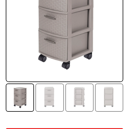
Rampa Móvil Hidráulica
Juego Modular 35
carga 10ton
QplayGround
$
5.926.486
$
22.711.412
$
11.790.000
Leer más
Agregar al carrito
50%