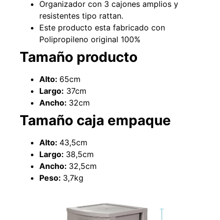
Organizador con 3 cajones amplios y
resistentes tipo rattan.
Este producto esta fabricado con
Polipropileno original 100%
49%
22%
Tamaño producto
Alto:
65cm
Largo:
37cm
Ancho:
32cm
Tamaño caja empaque
Pasto sintético ornamental
Empaquetadura 1/4" 6.4mm
Alto:
43,5cm
Importado USA: Summer
hypalon sin tela 3 MPA
densidad 35mm Rollo
Largo:
38,5cm
$
930.490
$
1.192.666
4,57*30,48mts
Ancho:
32,5cm
$
2.002.243
Peso:
3,7kg
Agregar al carrito
$
1.021.490
Leer más