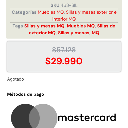
SKU
463-SIL
Juego Modular 02
Juego Modular 01
QplayGround
QplayGround
Categorías
Muebles MQ
,
Sillas y mesas exterior e
$
4.507.990
$
4.415.700
interior MQ
Tags
Sillas y mesas MQ
,
Muebles MQ
,
Sillas de
Leer más
Leer más
exterior MQ
,
Sillas y mesas
,
MQ
$
57.128
$
29.990
37%
Agotado
Métodos de pago
Juego Modular 03
Pasto sintético ornamental
QplayGround
Importado USA: Crown
densidad 35mm Rollo
$
5.987.128
4,57*30,48mts