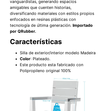
vanguardistas, generando espacios
amigables que cuenten historias,
diversificando materiales con estilos propios
enfocados en resinas plásticas con
49%
22%
tecnología de última generación.
Importado
por QRubber.
Características
Silla de exterior/interior modelo Madeira
Color
: Plateado.
Este producto esta fabricado con
Pasto sintético ornamental
Empaquetadura 1/4" 6.4mm
Polipropileno original 100%
Importado USA: Summer
hypalon sin tela 3 MPA
densidad 35mm Rollo
$
930.490
$
1.192.666
4,57*30,48mts
$
2.002.243
Agregar al carrito
$
1.021.490
Leer más