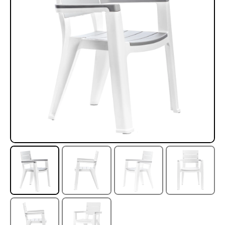
Rampa Móvil Hidráulica
Juego Modular 35
carga 10ton
QplayGround
$
5.926.486
$
22.711.412
$
11.790.000
Leer más
Agregar al carrito
50%