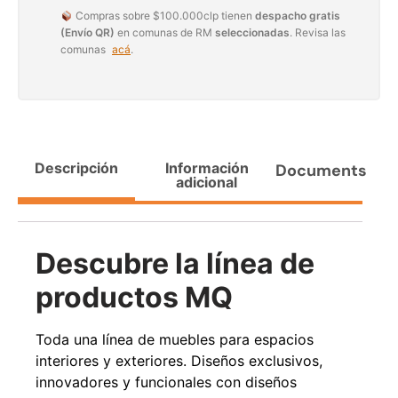
Compras sobre $100.000clp tienen
despacho gratis
Agregar al carrito
(Envío QR)
en comunas de RM
seleccionadas
. Revisa las
comunas
acá
.
38%
Descripción
Información
Documents
adicional
Descubre la línea de
Pasto sintético ornamental
Apilador manual ancho
productos MQ
Importado USA: Paradise
ajustable Capacidad 1tn Lev.
densidad 42mm Rollo
2,5mts
4,57*15,24mts
$
1.875.535
$
1.427.544
Toda una línea de muebles para espacios
$
1.167.990
interiores y exteriores. Diseños exclusivos,
Leer más
innovadores y funcionales con diseños
Agregar al carrito