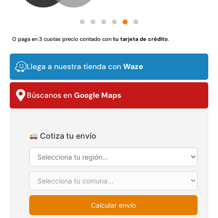
$
3.790.990
$
2.892.120
Agregar al carrito
Leer más
O paga en 3 cuotas precio contado con
tu tarjeta de crédito
.
Llega a nuestra tienda con
Waze
30%
Búscanos en
Google Maps
Cotiza tu envío
Transpaleta eléctrica carga
Apilador manual carga
de 2tn
capacidad 1000kg
$
1.470.788
$
2.842.858
$
1.990.000
Calcular envío
Leer más