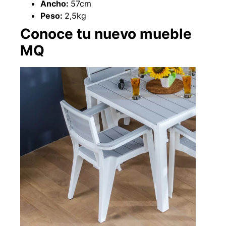
Ancho:
57cm
Explora más productos
Peso:
2,5kg
Conoce tu nuevo mueble
MQ