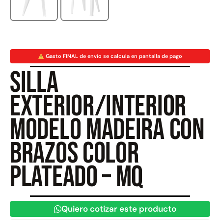
Juego Modular 40
Juego Modular 25
QplayGround
QplayGround
$
4.859.984
$
9.558.557
Gasto FINAL de envío se calcula en pantalla de pago
$
4.790.000
Silla
Leer más
Agregar al carrito
exterior/interior
Modelo Madeira con
brazos color
plateado – MQ
Quiero cotizar este producto