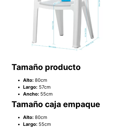
Tamaño producto
Empaquetadura 3/16"
4.8mm neopreno con 1 tela
Alto:
80cm
3.5MP
Largo:
57cm
$
803.797
Ancho:
55cm
Tamaño caja empaque
Agregar al carrito
Alto:
80cm
Largo:
55cm