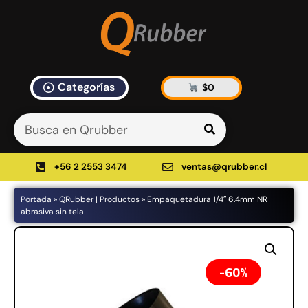
Categorías
$
0
Artículos Blog
535 results found in 10ms
Filtrar
+56 2 2553 3474
ventas@qrubber.cl
Portada
»
QRubber | Productos
»
Empaquetadura 1/4″ 6.4mm NR
Productos
abrasiva sin tela
48%
60%