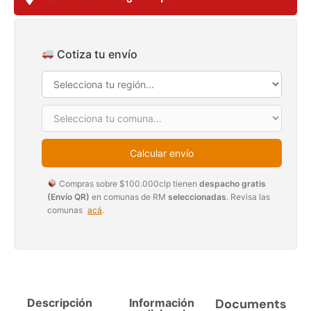
$
3.790.990
$
2.892.120
Agregar al carrito
Leer más
Cotiza tu envío
30%
Calcular envío
Compras sobre $100.000clp tienen
despacho gratis
(Envío QR)
en comunas de RM
seleccionadas
. Revisa las
comunas
acá
.
Transpaleta eléctrica carga
Apilador manual carga
de 2tn
capacidad 1000kg
$
1.470.788
$
2.842.858
$
1.990.000
Descripción
Información
Documents
Leer más