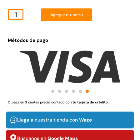
Juego Modular 02
Juego Modular 01
QplayGround
QplayGround
Agregar al carrito
$
4.507.990
$
4.415.700
Leer más
Leer más
Métodos de pago
37%
O paga en 3 cuotas precio contado con
tu tarjeta de crédito
.
Llega a nuestra tienda con
Waze
Juego Modular 03
Pasto sintético ornamental
QplayGround
Importado USA: Crown
densidad 35mm Rollo
$
5.987.128
Búscanos en
Google Maps
4,57*30,48mts