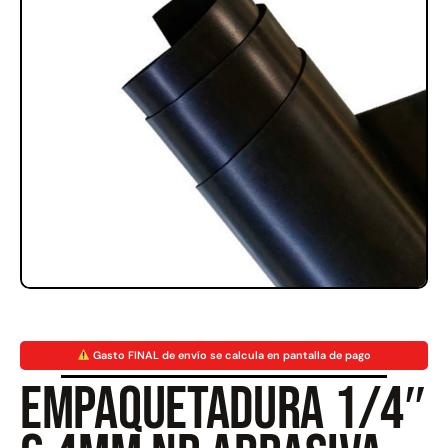
Rampa Móvil Hidráulica
Juego Modular 35
carga 10ton
QplayGround
$
5.926.486
$
22.711.412
$
11.790.000
Leer más
Agregar al carrito
50%
Gasto FINAL de envío se calcula en pantalla de pago
Empaquetadura 1/4″