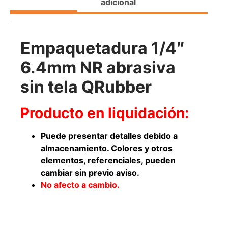
adicional
Agregar al carrito
Empaquetadura 1/4″
38%
6.4mm NR abrasiva
sin tela QRubber
Producto en liquidación:
Puede presentar detalles debido a
almacenamiento. Colores y otros
Pasto sintético ornamental
Apilador manual ancho
elementos, referenciales, pueden
Importado USA: Paradise
ajustable Capacidad 1tn Lev.
cambiar sin previo aviso.
densidad 42mm Rollo
2,5mts
4,57*15,24mts
No afecto a cambio.
$
1.875.535
$
1.427.544
$
1.167.990
Leer más
Agregar al carrito