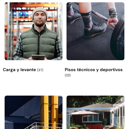
Carga y levante
Pisos técnicos y deportivos
(37)
Empaquetadura 3/16"
(22)
4.8mm neopreno con 1 tela
3.5MP
$
803.797
Agregar al carrito