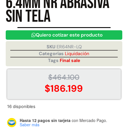
6.4mm NR abrasiva
sin tela
Juego Modular 40
Juego Modular 25
QplayGround
QplayGround
$
4.859.984
$
9.558.557
Quiero cotizar este producto
$
4.790.000
Leer más
SKU
ER64NR-LQ
Agregar al carrito
Categorías
Liquidación
Tags
Final sale
$
464.100
$
186.199
16 disponibles
Hasta 12 pagos sin tarjeta
con Mercado Pago.
Saber más