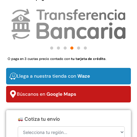
Juego Modular 02
Juego Modular 01
QplayGround
QplayGround
$
4.507.990
$
4.415.700
Leer más
Leer más
O paga en 3 cuotas precio contado con
tu tarjeta de crédito
.
37%
Llega a nuestra tienda con
Waze
Búscanos en
Google Maps
Cotiza tu envío
Juego Modular 03
Pasto sintético ornamental
QplayGround
Importado USA: Crown
densidad 35mm Rollo
$
5.987.128
4,57*30,48mts