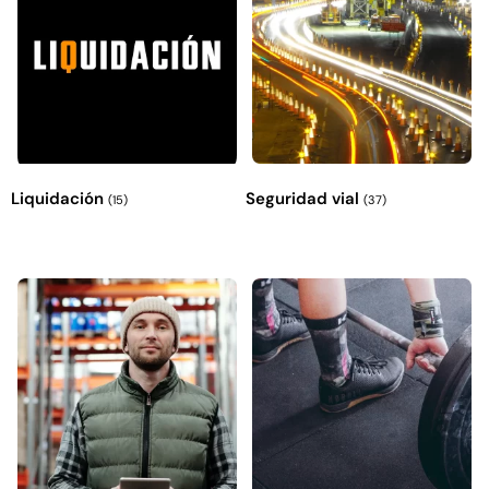
49%
22%
Liquidación
Seguridad vial
(15)
(37)
Pasto sintético ornamental
Empaquetadura 1/4" 6.4mm
Importado USA: Summer
hypalon sin tela 3 MPA
densidad 35mm Rollo
$
930.490
$
1.192.666
4,57*30,48mts
$
2.002.243
Agregar al carrito
$
1.021.490
Leer más