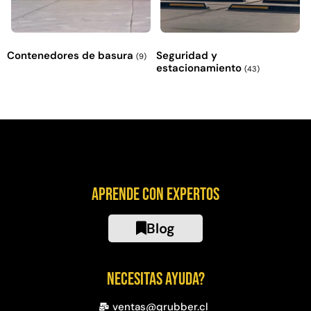
Contenedores de basura
Seguridad y
(9)
estacionamiento
(43)
Aprende con expertos
Blog
Necesitas ayuda?
ventas@qrubber.cl