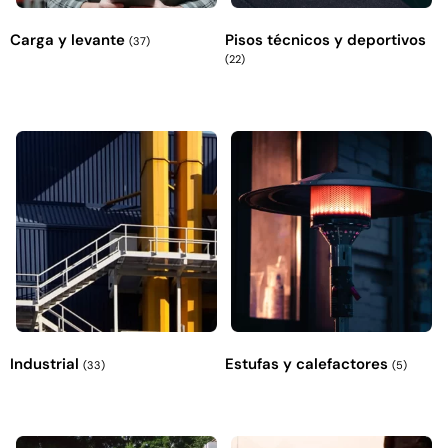
Carga y levante
Pisos técnicos y deportivos
(37)
(22)
Empaquetadura 3/16"
4.8mm neopreno con 1 tela
3.5MP
$
803.797
Agregar al carrito
Industrial
Estufas y calefactores
(33)
(5)