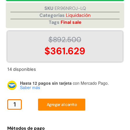
SKU
ER96NROJ-LQ
Categorías
Liquidación
Juego Modular 40
Juego Modular 25
Tags
Final sale
QplayGround
QplayGround
$
4.859.984
$
9.558.557
$
892.500
$
4.790.000
Leer más
$
361.629
Agregar al carrito
14 disponibles
Hasta 12 pagos sin tarjeta
con Mercado Pago.
Saber más
Agregar al carrito
Métodos de pago