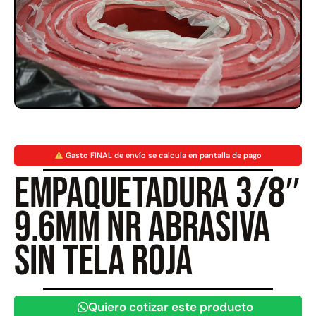
Rampa Móvil Hidráulica
Juego Modular 35
carga 10ton
QplayGround
$
5.926.486
$
22.711.412
$
11.790.000
Leer más
Gasto FINAL de envío se calcula en pantalla de pago
Agregar al carrito
Empaquetadura 3/8″
9.6mm NR abrasiva
50%
sin tela roja
Quiero cotizar este producto