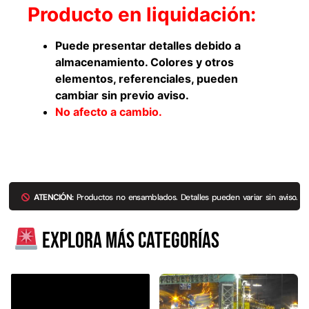
Producto en liquidación:
Agregar al carrito
Puede presentar detalles debido a
almacenamiento. Colores y otros
elementos, referenciales, pueden
38%
cambiar sin previo aviso.
No afecto a cambio.
ATENCIÓN:
Productos no ensamblados. Detalles pueden variar sin aviso.
Pasto sintético ornamental
Apilador manual ancho
Importado USA: Paradise
ajustable Capacidad 1tn Lev.
Explora más categorías
densidad 42mm Rollo
2,5mts
4,57*15,24mts
$
1.875.535
$
1.427.544
$
1.167.990
Leer más
Agregar al carrito