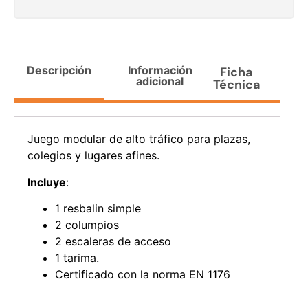
$
3.790.990
$
2.892.120
Agregar al carrito
Leer más
Descripción
Información
Ficha
adicional
Técnica
30%
Juego modular de alto tráfico para plazas,
colegios y lugares afines.
Incluye
:
1 resbalin simple
2 columpios
2 escaleras de acceso
Transpaleta eléctrica carga
Apilador manual carga
de 2tn
capacidad 1000kg
1 tarima.
$
1.470.788
$
2.842.858
Certificado con la norma EN 1176
$
1.990.000
Leer más