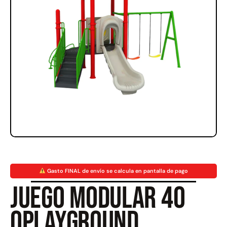
Rampa Móvil Hidráulica
Juego Modular 35
carga 10ton
QplayGround
$
5.926.486
$
22.711.412
$
11.790.000
Leer más
Agregar al carrito
50%
Gasto FINAL de envío se calcula en pantalla de pago
Juego Modular 40
QplayGround