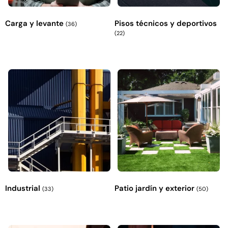
Carga y levante
Pisos técnicos y deportivos
(36)
(22)
Empaquetadura 3/16"
4.8mm neopreno con 1 tela
3.5MP
$
803.797
Agregar al carrito
Industrial
Patio jardín y exterior
(33)
(50)