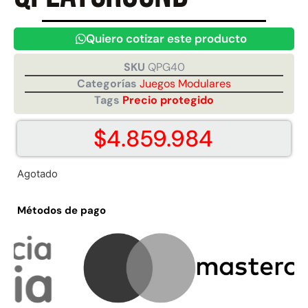
Quiero cotizar este producto
Juego Modular 40
Juego Modular 25
QplayGround
QplayGround
SKU
QPG40
$
4.859.984
$
9.558.557
Categorías
Juegos Modulares
$
4.790.000
Tags
Precio protegido
Leer más
Agregar al carrito
$
4.859.984
Agotado
Métodos de pago