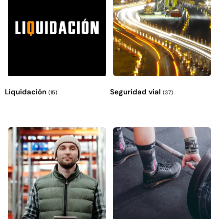
49%
22%
Liquidación
Seguridad vial
(15)
(37)
Pasto sintético ornamental
Empaquetadura 1/4" 6.4mm
Importado USA: Summer
hypalon sin tela 3 MPA
densidad 35mm Rollo
$
930.490
$
1.192.666
4,57*30,48mts
$
2.002.243
Agregar al carrito
$
1.021.490
Leer más