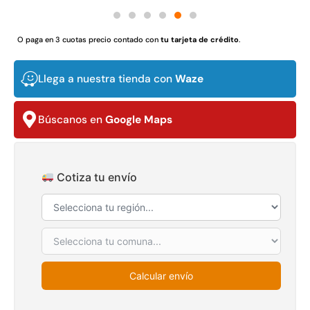
Juego Modular 02
Juego Modular 01
QplayGround
QplayGround
O paga en 3 cuotas precio contado con
tu tarjeta de crédito
.
$
4.507.990
$
4.415.700
Leer más
Leer más
Llega a nuestra tienda con
Waze
Búscanos en
Google Maps
37%
Cotiza tu envío
Juego Modular 03
Pasto sintético ornamental
Calcular envío
QplayGround
Importado USA: Crown
densidad 35mm Rollo
$
5.987.128
4,57*30,48mts