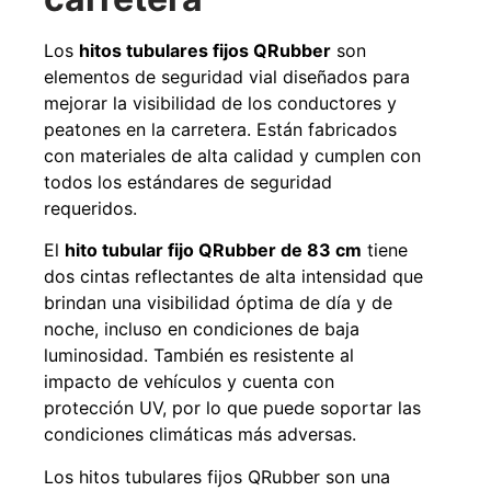
Los
hitos tubulares fijos QRubber
son
elementos de seguridad vial diseñados para
49%
22%
mejorar la visibilidad de los conductores y
peatones en la carretera. Están fabricados
con materiales de alta calidad y cumplen con
todos los estándares de seguridad
requeridos.
El
hito tubular fijo QRubber de 83 cm
tiene
dos cintas reflectantes de alta intensidad que
brindan una visibilidad óptima de día y de
Pasto sintético ornamental
Empaquetadura 1/4" 6.4mm
Importado USA: Summer
hypalon sin tela 3 MPA
noche, incluso en condiciones de baja
densidad 35mm Rollo
$
930.490
$
1.192.666
4,57*30,48mts
luminosidad. También es resistente al
impacto de vehículos y cuenta con
$
2.002.243
Agregar al carrito
protección UV, por lo que puede soportar las
$
1.021.490
condiciones climáticas más adversas.
Leer más
Los hitos tubulares fijos QRubber son una