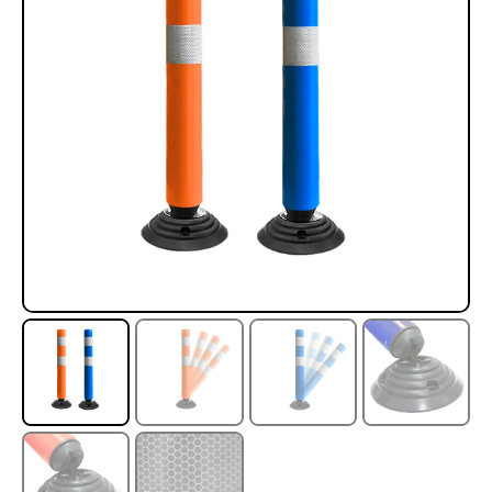
Rampa Móvil Hidráulica
Juego Modular 35
carga 10ton
QplayGround
$
5.926.486
$
22.711.412
$
11.790.000
Leer más
Agregar al carrito
50%