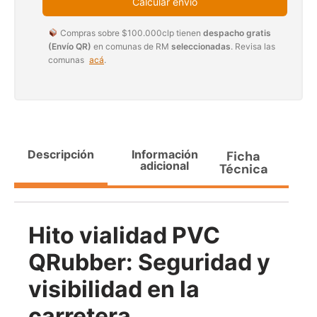
Calcular envío
Agregar al carrito
Compras sobre $100.000clp tienen
despacho gratis
(Envío QR)
en comunas de RM
seleccionadas
. Revisa las
comunas
acá
.
38%
Descripción
Información
Ficha
adicional
Técnica
Pasto sintético ornamental
Apilador manual ancho
Hito vialidad PVC
Importado USA: Paradise
ajustable Capacidad 1tn Lev.
densidad 42mm Rollo
2,5mts
4,57*15,24mts
QRubber: Seguridad y
$
1.875.535
$
1.427.544
$
1.167.990
visibilidad en la
Leer más
carretera
Agregar al carrito