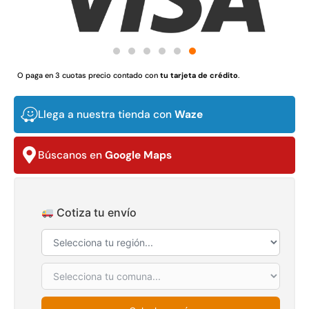
$
3.790.990
$
2.892.120
Agregar al carrito
Leer más
O paga en 3 cuotas precio contado con
tu tarjeta de crédito
.
Llega a nuestra tienda con
Waze
30%
Búscanos en
Google Maps
Cotiza tu envío
Transpaleta eléctrica carga
Apilador manual carga
de 2tn
capacidad 1000kg
$
1.470.788
$
2.842.858
$
1.990.000
Leer más