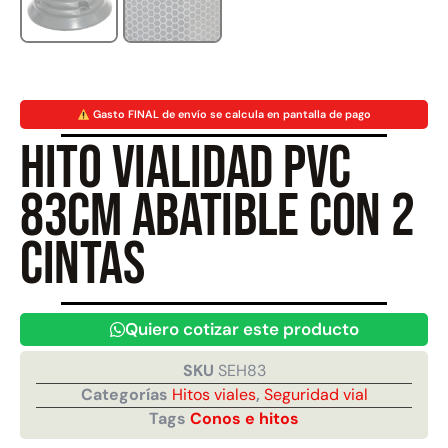
Juego Modular 40
Juego Modular 25
QplayGround
QplayGround
$
4.859.984
$
9.558.557
Gasto FINAL de envío se calcula en pantalla de pago
$
4.790.000
Hito vialidad PVC
Leer más
Agregar al carrito
83cm abatible con 2
cintas
Quiero cotizar este producto
SKU
SEH83
Categorías
Hitos viales
,
Seguridad vial
Tags
Conos e hitos