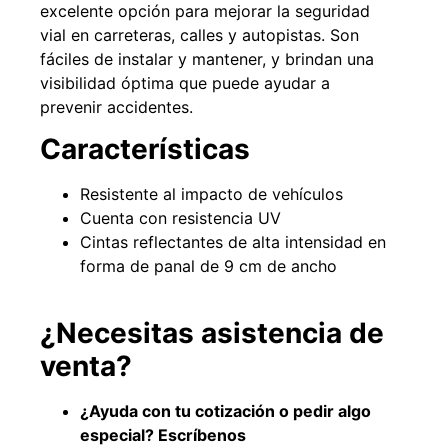
excelente opción para mejorar la seguridad
vial en carreteras, calles y autopistas. Son
fáciles de instalar y mantener, y brindan una
visibilidad óptima que puede ayudar a
prevenir accidentes.
Características
Resistente al impacto de vehículos
Cuenta con resistencia UV
Cintas reflectantes de alta intensidad en
Empaquetadura 3/16"
forma de panal de 9 cm de ancho
4.8mm neopreno con 1 tela
3.5MP
$
803.797
¿Necesitas asistencia de
venta?
Agregar al carrito
¿Ayuda con tu cotización o pedir algo
especial? Escríbenos