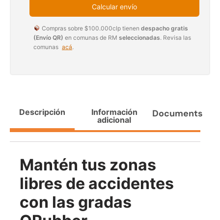
Calcular envío
$
3.790.990
$
2.892.120
Compras sobre $100.000clp tienen
despacho gratis
Agregar al carrito
Leer más
(Envío QR)
en comunas de RM
seleccionadas
. Revisa las
comunas
acá
.
30%
Descripción
Información
Documents
adicional
Mantén tus zonas
Transpaleta eléctrica carga
Apilador manual carga
libres de accidentes
de 2tn
capacidad 1000kg
$
1.470.788
$
2.842.858
con las gradas
$
1.990.000
Leer más