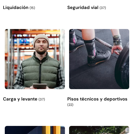
Liquidación
Seguridad vial
(15)
(37)
Explora más productos
Carga y levante
Pisos técnicos y deportivos
(37)
(22)