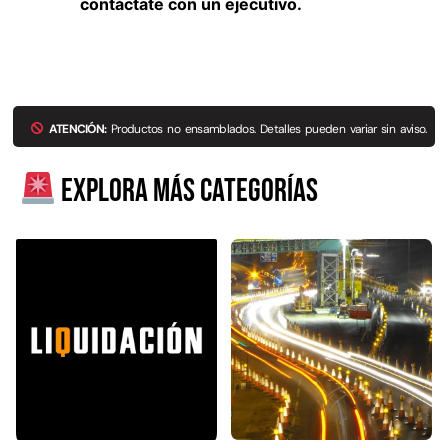
contáctate con un ejecutivo.
ATENCIÓN:
Productos no ensamblados. Detalles pueden variar sin aviso.
Explora más categorías
Empaquetadura 3/16"
4.8mm neopreno con 1 tela
3.5MP
$
803.797
Agregar al carrito