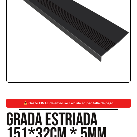
Rampa Móvil Hidráulica
Juego Modular 35
carga 10ton
QplayGround
$
5.926.486
$
22.711.412
$
11.790.000
Leer más
Agregar al carrito
50%
Gasto FINAL de envío se calcula en pantalla de pago
Grada estriada
151*32cm * 5mm