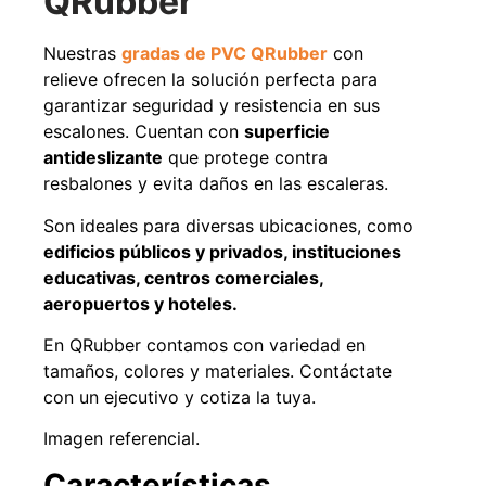
QRubber
Agregar al carrito
Nuestras
gradas de PVC QRubber
con
relieve ofrecen la solución perfecta para
garantizar seguridad y resistencia en sus
escalones. Cuentan con
superficie
38%
antideslizante
que protege contra
resbalones y evita daños en las escaleras.
Son ideales para diversas ubicaciones, como
edificios públicos y privados, instituciones
educativas, centros comerciales,
aeropuertos y hoteles.
Pasto sintético ornamental
Apilador manual ancho
En QRubber contamos con variedad en
Importado USA: Paradise
ajustable Capacidad 1tn Lev.
densidad 42mm Rollo
2,5mts
tamaños, colores y materiales. Contáctate
4,57*15,24mts
$
1.875.535
con un ejecutivo y cotiza la tuya.
$
1.427.544
$
1.167.990
Imagen referencial.
Leer más
Agregar al carrito
Características