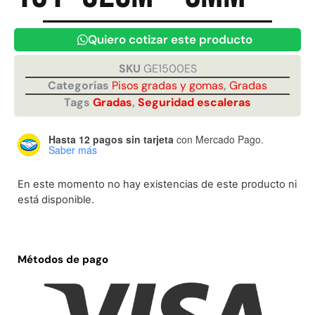
Quiero cotizar este producto
Juego Modular 40
Juego Modular 25
QplayGround
QplayGround
SKU
GE1500ES
$
4.859.984
$
9.558.557
Categorías
Pisos gradas y gomas
,
Gradas
$
4.790.000
Tags
Gradas
,
Seguridad escaleras
Leer más
Agregar al carrito
Hasta 12 pagos sin tarjeta
con Mercado Pago.
Saber más
En este momento no hay existencias de este producto ni
está disponible.
Métodos de pago