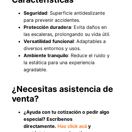
Seguridad
: Superficie antideslizante
para prevenir accidentes.
49%
22%
Protección duradera
: Evita daños en
las escaleras, prolongando su vida útil.
Versatilidad
funcional
: Adaptables a
diversos entornos y usos.
Ambiente tranquilo
: Reduce el ruido y
la estática para una experiencia
agradable.
Pasto sintético ornamental
Empaquetadura 1/4" 6.4mm
Importado USA: Summer
hypalon sin tela 3 MPA
¿Necesitas asistencia de
densidad 35mm Rollo
$
930.490
$
1.192.666
4,57*30,48mts
venta?
$
2.002.243
Agregar al carrito
$
1.021.490
¿Ayuda con tu cotización o pedir algo
especial? Escríbenos
Leer más
directamente.
Haz click acá
y