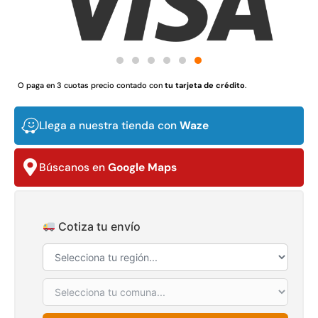
Juego Modular 02
Juego Modular 01
QplayGround
QplayGround
$
4.507.990
$
4.415.700
Leer más
Leer más
O paga en 3 cuotas precio contado con
tu tarjeta de crédito
.
Llega a nuestra tienda con
Waze
37%
Búscanos en
Google Maps
Cotiza tu envío
Juego Modular 03
Pasto sintético ornamental
QplayGround
Importado USA: Crown
densidad 35mm Rollo
$
5.987.128
4,57*30,48mts