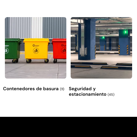
Empaquetadura 3/16" 4.8mm neopreno
con 1 tela 3.5MP
$
803.797
Agregar al carrito
Contenedores de basura
Seguridad y
(11)
estacionamiento
(45)
Explora más productos