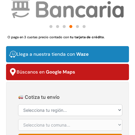
O paga en 3 cuotas precio contado con
tu tarjeta de crédito
.
Juego Modular 02 QplayGround
Juego Modular 01
$
4.507.990
$
4.415.
Llega a nuestra tienda con
Waze
Leer más
Leer m
Búscanos en
Google Maps
37%
Cotiza tu envío