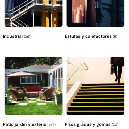
Industrial
Estufas y calefactores
(36)
(5)
Pasto sintético ornamental Importado
Empaquetadura 1/4"
USA: Summer densidad 35mm Rollo
sin tela 
4,57*30,48mts
$
$
1.192.666
$
1.021.490
$
2.002.243
Agregar al 
Leer más
Patio jardín y exterior
Pisos gradas y gomas
(49)
(30)