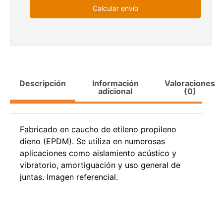
Calcular envío
Juego Modular 03 QplayGround
Pasto sintético orna
USA: Crown densid
$
3.790.990
$
5.987.128
4,57*30,
Descripción
Información
Valoraciones
$
2.892.
adicional
(0)
Agregar al carrito
Leer m
Fabricado en caucho de etileno propileno
dieno (EPDM). Se utiliza en numerosas
aplicaciones como aislamiento acústico y
30%
vibratorio, amortiguación y uso general de
juntas. Imagen referencial.