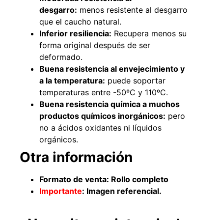
desgarro:
menos resistente al desgarro
que el caucho natural.
Inferior resiliencia:
Recupera menos su
49%
22%
forma original después de ser
deformado.
Buena resistencia al envejecimiento y
a la temperatura:
puede soportar
temperaturas entre -50ºC y 110ºC.
Buena resistencia química a muchos
productos químicos inorgánicos:
pero
no a ácidos oxidantes ni líquidos
Pasto sintético ornamental
Empaquetadura 1/4" 6.4mm
orgánicos.
Importado USA: Summer
hypalon sin tela 3 MPA
densidad 35mm Rollo
Otra información
$
930.490
$
1.192.666
4,57*30,48mts
$
2.002.243
Formato de venta: Rollo completo
Agregar al carrito
$
1.021.490
Importante
: Imagen referencial.
Leer más