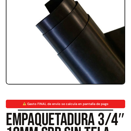
Rampa Móvil Hidráulica
Juego Modular 35
carga 10ton
QplayGround
$
5.926.486
$
22.711.412
$
11.790.000
Leer más
Agregar al carrito
50%
Gasto FINAL de envío se calcula en pantalla de pago
Empaquetadura 3/4″