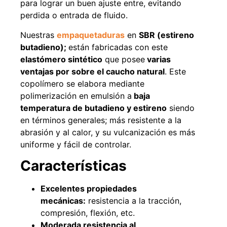
para lograr un buen ajuste entre, evitando
Agregar al carrito
perdida o entrada de fluido.
Nuestras
empaquetaduras
en
SBR (estireno
butadieno);
están fabricadas con este
elastómero sintético
que posee
varias
38%
ventajas por sobre el caucho natural
. Este
copolímero se elabora mediante
polimerización en emulsión a
baja
temperatura de butadieno y estireno
siendo
en términos generales; más resistente a la
abrasión y al calor, y su vulcanización es más
uniforme y fácil de controlar.
Pasto sintético ornamental
Apilador manual ancho
Características
Importado USA: Paradise
ajustable Capacidad 1tn Lev.
densidad 42mm Rollo
2,5mts
4,57*15,24mts
$
1.875.535
Excelentes propiedades
$
1.427.544
$
1.167.990
mecánicas:
resistencia a la tracción,
compresión, flexión, etc.
Leer más
Agregar al carrito
Moderada resistencia al