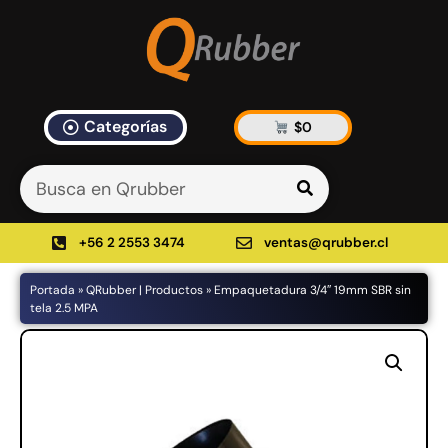
Categorías
$
0
Artículos Blog
535 results found in 12ms
Filtrar
+56 2 2553 3474
ventas@qrubber.cl
Portada
»
QRubber | Productos
»
Empaquetadura 3/4″ 19mm SBR sin
Productos
tela 2.5 MPA
48%