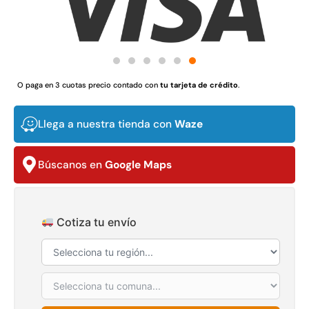
Juego Modular 02
Juego Modular 01
QplayGround
QplayGround
$
4.507.990
$
4.415.700
Leer más
Leer más
O paga en 3 cuotas precio contado con
tu tarjeta de crédito
.
Llega a nuestra tienda con
Waze
37%
Búscanos en
Google Maps
Cotiza tu envío
Juego Modular 03
Pasto sintético ornamental
QplayGround
Importado USA: Crown
densidad 35mm Rollo
$
5.987.128
4,57*30,48mts