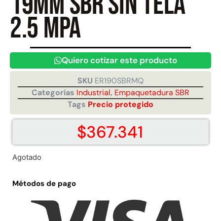
19mm SBR sin tela
2.5 MPA
Juego Modular 40
Juego Modular 25
QplayGround
QplayGround
$
4.859.984
$
9.558.557
Quiero cotizar este producto
$
4.790.000
Leer más
SKU
ER190SBRMQ
Agregar al carrito
Categorías
Industrial
,
Empaquetadura SBR
Tags
Precio protegido
$
367.341
Agotado
Métodos de pago