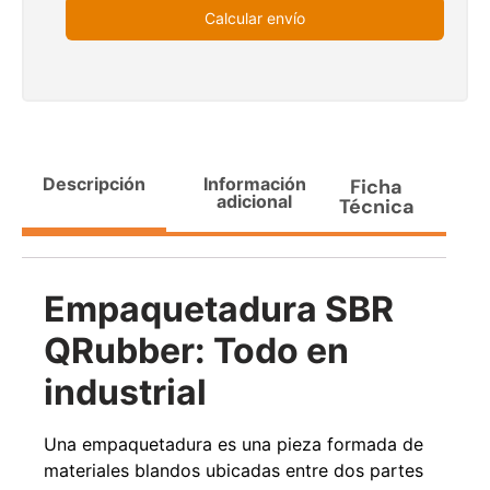
$
3.790.990
Calcular envío
$
2.892.120
Agregar al carrito
Leer más
30%
Descripción
Información
Ficha
adicional
Técnica
Empaquetadura SBR
QRubber: Todo en
industrial
Transpaleta eléctrica carga
Apilador manual carga
de 2tn
capacidad 1000kg
$
1.470.788
$
2.842.858
Una empaquetadura es una pieza formada de
$
1.990.000
materiales blandos ubicadas entre dos partes
Leer más