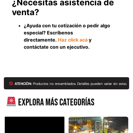
¿Necesitas asistencia de
venta?
¿Ayuda con tu cotización o pedir algo
especial? Escríbenos
directamente.
Haz click acá
y
contáctate con un ejecutivo.
Empaquetadura 3/16"
4.8mm neopreno con 1 tela
ATENCIÓN:
Productos no ensamblados. Detalles pueden variar sin aviso.
3.5MP
$
803.797
Explora más categorías
Agregar al carrito