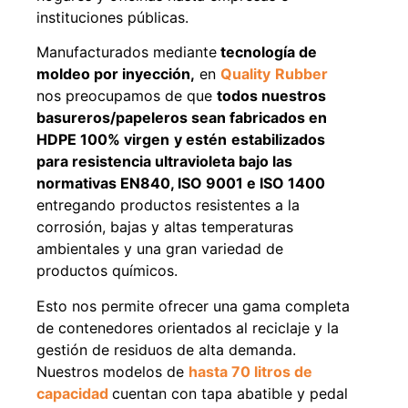
instituciones públicas.
Manufacturados mediante
tecnología de
moldeo por inyección,
en
Quality
Rubber
49%
22%
nos preocupamos de que
todos nuestros
basureros/papeleros sean fabricados en
HDPE 100% virgen
y estén
estabilizados
para resistencia ultravioleta bajo las
normativas EN840, ISO 9001 e ISO 1400
entregando productos resistentes a la
corrosión, bajas y altas temperaturas
ambientales y una gran variedad de
Pasto sintético ornamental
Empaquetadura 1/4" 6.4mm
Importado USA: Summer
hypalon sin tela 3 MPA
productos químicos.
densidad 35mm Rollo
$
930.490
$
1.192.666
4,57*30,48mts
Esto nos permite ofrecer una gama completa
$
2.002.243
de contenedores orientados al reciclaje y la
Agregar al carrito
$
1.021.490
gestión de residuos de alta demanda.
Nuestros modelos de
hasta 70 litros de
Leer más
capacidad
cuentan con tapa abatible y pedal