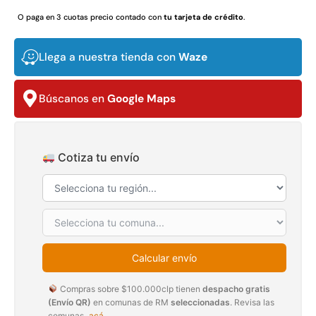
$
3.790.990
$
2.892.120
O paga en 3 cuotas precio contado con
tu tarjeta de crédito
.
Agregar al carrito
Leer más
Llega a nuestra tienda con
Waze
Búscanos en
Google Maps
30%
Cotiza tu envío
Transpaleta eléctrica carga
Apilador manual carga
Calcular envío
de 2tn
capacidad 1000kg
$
1.470.788
$
2.842.858
Compras sobre $100.000clp tienen
despacho gratis
$
1.990.000
(Envío QR)
en comunas de RM
seleccionadas
. Revisa las
Leer más
comunas
acá
.