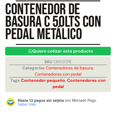
Contenedor de
basura C 50lts con
Juego Modular 40
Juego Modular 25
QplayGround
QplayGround
pedal metálico
$
4.859.984
$
9.558.557
$
4.790.000
Leer más
Agregar al carrito
Quiero cotizar este producto
SKU
CB50CPE
Categorías
Contenedores de basura
,
Contenedores con pedal
Tags
Contenedor pequeño
,
Contenedores con
pedal
Hasta 12 pagos sin tarjeta
con Mercado Pago.
Saber más