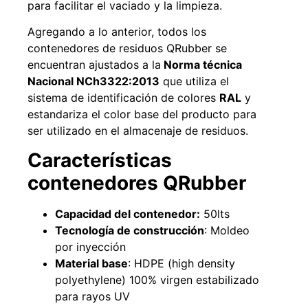
para facilitar el vaciado y la limpieza.
Agregando a lo anterior, todos los
contenedores de residuos QRubber se
encuentran ajustados a la
Norma técnica
Nacional NCh3322:2013
que utiliza el
sistema de identificación de colores
RAL
y
estandariza el color base del producto para
ser utilizado en el almacenaje de residuos.
Características
contenedores QRubber
Empaquetadura 3/16"
4.8mm neopreno con 1 tela
3.5MP
Capacidad del contenedor:
50lts
$
803.797
Tecnología de construcción
: Moldeo
por inyección
Agregar al carrito
Material base
: HDPE (high density
polyethylene) 100% virgen estabilizado
para rayos UV