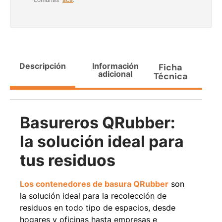
Agregar al carrito
38%
Descripción
Información
Ficha
adicional
Técnica
Basureros QRubber:
la solución ideal para
Pasto sintético ornamental
Apilador manual ancho
tus residuos
Importado USA: Paradise
ajustable Capacidad 1tn Lev.
densidad 42mm Rollo
2,5mts
4,57*15,24mts
$
1.875.535
Los contenedores de basura QRubber
son
$
1.427.544
$
1.167.990
la solución ideal para la recolección de
residuos en todo tipo de espacios, desde
Leer más
Agregar al carrito
hogares y oficinas hasta empresas e