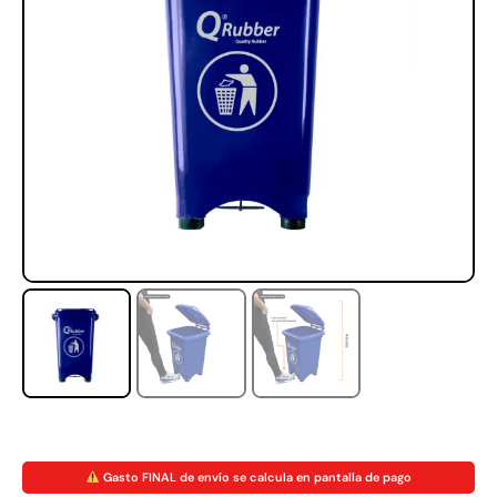
Rampa Móvil Hidráulica
Juego Modular 35
carga 10ton
QplayGround
$
5.926.486
$
22.711.412
$
11.790.000
Leer más
Agregar al carrito
50%
Gasto FINAL de envío se calcula en pantalla de pago