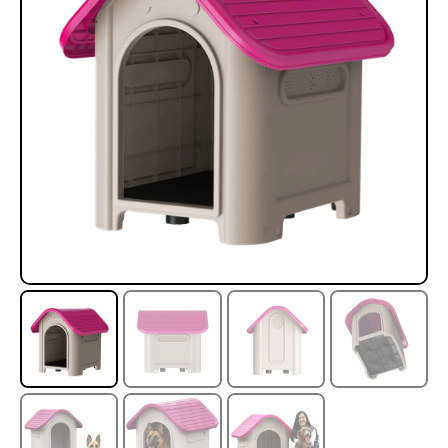
Rampa Móvil Hidráulica
Juego Modular 35
carga 10ton
QplayGround
$
5.926.486
$
22.711.412
$
11.790.000
Leer más
Agregar al carrito
50%