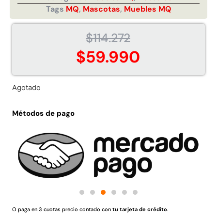
Tags
MQ
,
Mascotas
,
Muebles MQ
Juego Modular 02
Juego Modular 01
QplayGround
QplayGround
$
4.507.990
$
4.415.700
$
114.272
$
59.990
Leer más
Leer más
Agotado
37%
Métodos de pago
Juego Modular 03
Pasto sintético ornamental
QplayGround
Importado USA: Crown
densidad 35mm Rollo
O paga en 3 cuotas precio contado con
tu tarjeta de crédito
.
$
5.987.128
4,57*30,48mts