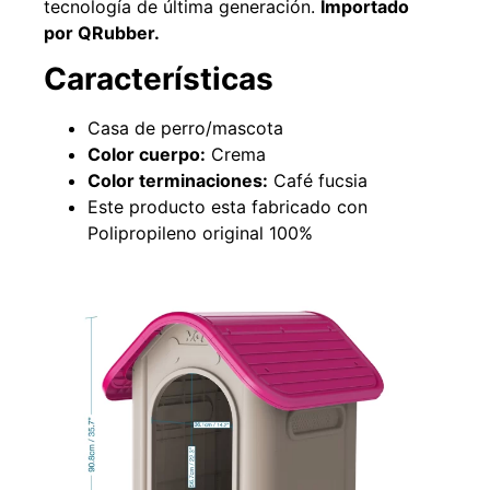
tecnología de última generación.
Importado
por QRubber.
Características
49%
22%
Casa de perro/mascota
Color cuerpo:
Crema
Color terminaciones:
Café fucsia
Este producto esta fabricado con
Polipropileno original 100%
Pasto sintético ornamental
Empaquetadura 1/4" 6.4mm
Importado USA: Summer
hypalon sin tela 3 MPA
densidad 35mm Rollo
$
930.490
$
1.192.666
4,57*30,48mts
$
2.002.243
Agregar al carrito
$
1.021.490
Leer más