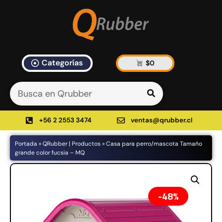
Categorías
$
0
Artículos Blog
535 results found in 10ms
Filtrar
+56 2 2553 3474
ventas@qrubber.cl
Portada
»
QRubber | Productos
»
Casa para perro/mascota Tamaño
Productos
grande color fucsia – MQ
48%
48%