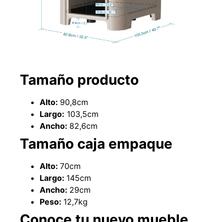
Tamaño producto
Alto:
90,8cm
Largo:
103,5cm
Ancho:
82,6cm
Empaquetadura 3/16"
4.8mm neopreno con 1 tela
Tamaño caja empaque
3.5MP
$
803.797
Alto:
70cm
Largo:
145cm
Agregar al carrito
Ancho:
29cm
Peso:
12,7kg
Conoce tu nuevo mueble