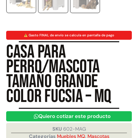
Juego Modular 40
Juego Modular 25
QplayGround
QplayGround
$
4.859.984
$
9.558.557
Gasto FINAL de envío se calcula en pantalla de pago
$
4.790.000
Casa para
Leer más
Agregar al carrito
perro/mascota
Tamaño grande
color fucsia – MQ
Quiero cotizar este producto
SKU
602-MAG
Categorías
Muebles MQ
,
Mascotas