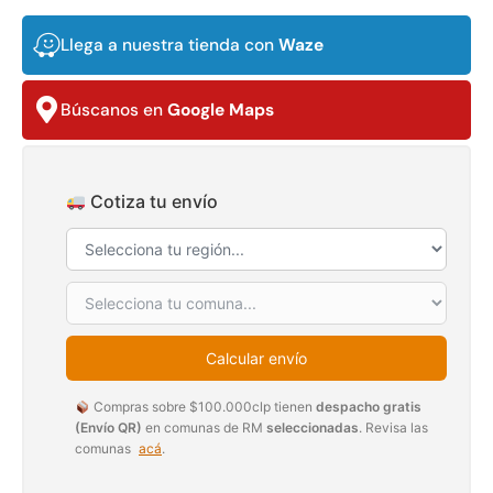
$
3.790.990
$
2.892.120
Llega a nuestra tienda con
Waze
Agregar al carrito
Leer más
Búscanos en
Google Maps
30%
Cotiza tu envío
Calcular envío
Transpaleta eléctrica carga
Apilador manual carga
de 2tn
capacidad 1000kg
Compras sobre $100.000clp tienen
despacho gratis
(Envío QR)
en comunas de RM
seleccionadas
. Revisa las
$
1.470.788
$
2.842.858
comunas
acá
.
$
1.990.000
Leer más