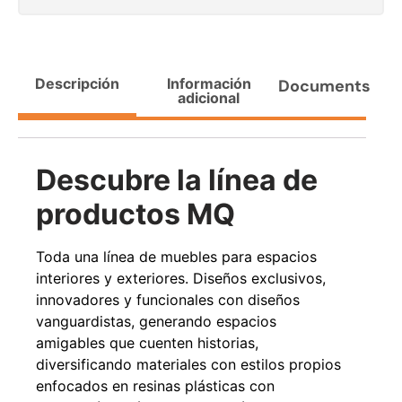
Agregar al carrito
Descripción
Información
Documents
adicional
38%
Descubre la línea de
productos MQ
Toda una línea de muebles para espacios
interiores y exteriores. Diseños exclusivos,
Pasto sintético ornamental
Apilador manual ancho
Importado USA: Paradise
ajustable Capacidad 1tn Lev.
innovadores y funcionales con diseños
densidad 42mm Rollo
2,5mts
4,57*15,24mts
vanguardistas, generando espacios
$
1.875.535
$
1.427.544
amigables que cuenten historias,
$
1.167.990
diversificando materiales con estilos propios
Leer más
enfocados en resinas plásticas con
Agregar al carrito