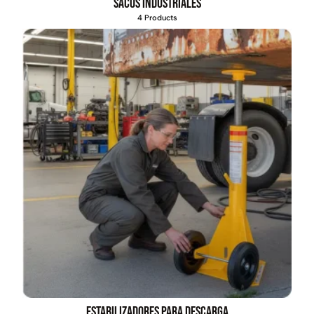
Sacos industriales
4 Products
Juego Modular 03
Pasto sintético ornamental
QplayGround
Importado USA: Crown
densidad 35mm Rollo
4,57*30,48mts
$
2.892.120
$
5.987.128
$
3.790.990
Leer más
Agregar al carrito
30%
Estabilizadores para descarga