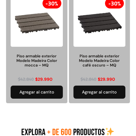
30%
30%
Juego Modular 40
Juego Modular 25
QplayGround
QplayGround
$
4.859.984
$
9.558.557
Piso armable exterior
Piso armable exterior
Modelo Madeira Color
Modelo Madeira Color
$
4.790.000
mocca – MQ
café oscuro – MQ
Leer más
Agregar al carrito
$
42.840
$
42.840
$
29.990
$
29.990
Agregar al carrito
Agregar al carrito
EXPLORA
+ DE 600
PRODUCTOS