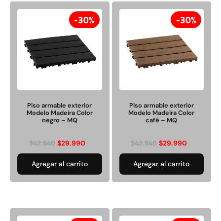
30%
30%
Rampa Móvil Hidráulica
Juego Modular 35
carga 10ton
QplayGround
$
5.926.486
$
22.711.412
Piso armable exterior
Piso armable exterior
$
11.790.000
Modelo Madeira Color
Modelo Madeira Color
Leer más
negro – MQ
café – MQ
Agregar al carrito
$
42.840
$
42.840
$
29.990
$
29.990
Agregar al carrito
Agregar al carrito
50%