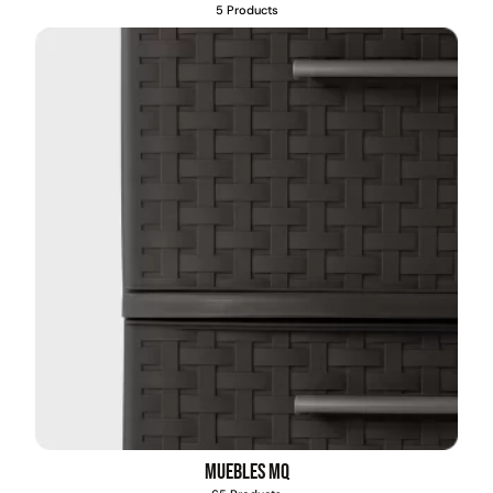
5 Products
Pasto sintético ornamental
Apilador manual ancho
Importado USA: Paradise
ajustable Capacidad 1tn Lev.
densidad 42mm Rollo
2,5mts
4,57*15,24mts
$
1.427.544
$
1.875.535
$
1.167.990
Leer más
Agregar al carrito
49%
22%
Muebles MQ