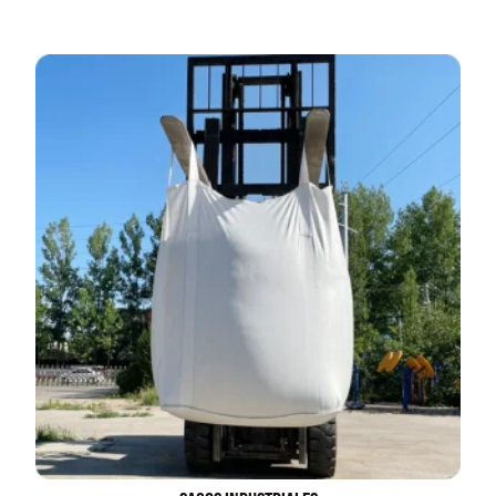
Juego Modular 02
Juego Modular 01
QplayGround
QplayGround
$
4.507.990
$
4.415.700
Leer más
Leer más
37%