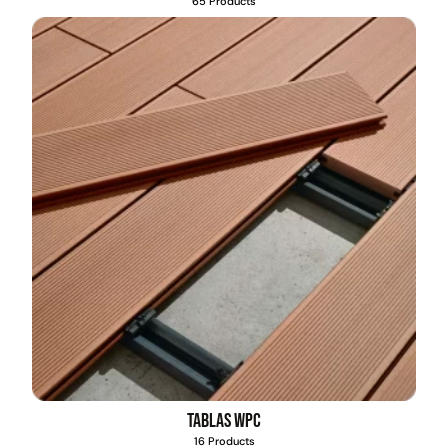
65 Products
Pasto sintético ornamental
Empaquetadura 1/4" 6.4mm
Importado USA: Summer
hypalon sin tela 3 MPA
densidad 35mm Rollo
4,57*30,48mts
$
930.490
$
2.002.243
$
1.192.666
$
1.021.490
Agregar al carrito
Leer más
Tablas WPC
16 Products