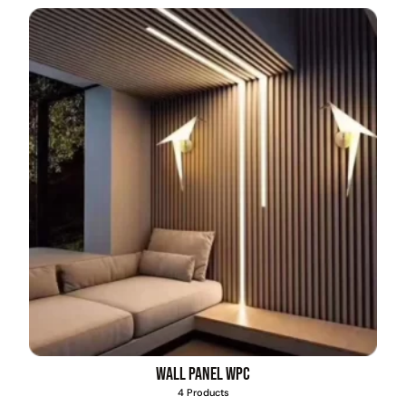
Empaquetadura 3/16"
4.8mm neopreno con 1 tela
3.5MP
$
803.797
Agregar al carrito
Explora más productos
Wall Panel WPC
4 Products