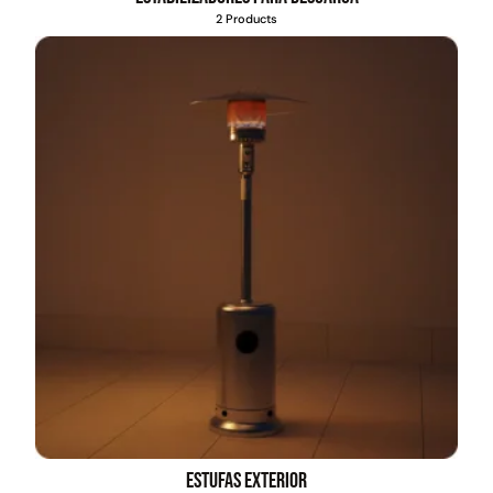
2 Products
Transpaleta eléctrica carga
Apilador manual carga
de 2tn
capacidad 1000kg
$
1.470.788
$
2.842.858
$
1.990.000
Leer más
Agregar al carrito
38%
Estufas exterior