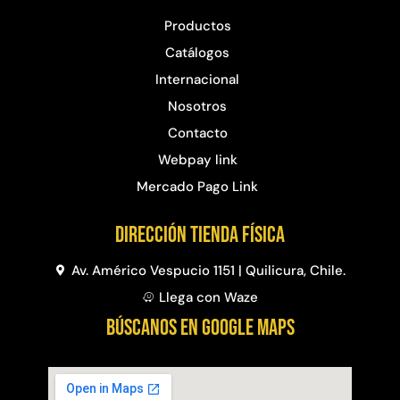
$
3.790.990
$
2.892.120
Productos
Catálogos
Agregar al carrito
Leer más
Internacional
Nosotros
Contacto
30%
Webpay link
Mercado Pago Link
Dirección Tienda física
Av. Américo Vespucio 1151 | Quilicura, Chile.
Llega con Waze
Transpaleta eléctrica carga
Apilador manual carga
BÚSCANOS EN GOOGLE MAPS
de 2tn
capacidad 1000kg
$
1.470.788
$
2.842.858
$
1.990.000
Leer más