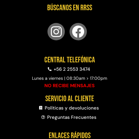
Búscanos en RRSS
Juego Modular 02
Juego Modular 01
QplayGround
QplayGround
$
4.507.990
$
4.415.700
Leer más
Leer más
Central telefónica
37%
+56 2 2553 3474
Lunes a viernes | 08:30am > 17:00pm
NO RECIBE MENSAJES
Servicio al cliente
Políticas y devoluciones
Preguntas Frecuentes​
Juego Modular 03
Pasto sintético ornamental
QplayGround
Importado USA: Crown
densidad 35mm Rollo
Enlaces rápidos
$
5.987.128
4,57*30,48mts