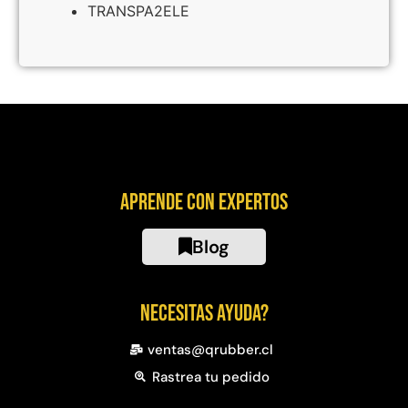
TRANSPA2ELE
Juego Modular 40
Juego Modular 25
QplayGround
QplayGround
$
4.859.984
$
9.558.557
$
4.790.000
Leer más
Agregar al carrito
Aprende con expertos
Blog
Necesitas ayuda?
ventas@qrubber.cl
Rastrea tu pedido