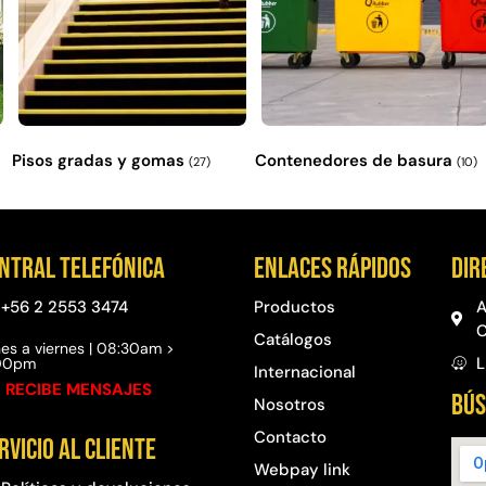
Pisos gradas y gomas
Contenedores de basura
(27)
(10)
ntral telefónica
Enlaces rápidos
Dir
+56 2 2553 3474
Productos
A
C
Catálogos
es a viernes | 08:30am >
L
:00pm
Internacional
 RECIBE MENSAJES
BÚS
Nosotros
Contacto
rvicio al cliente
Webpay link