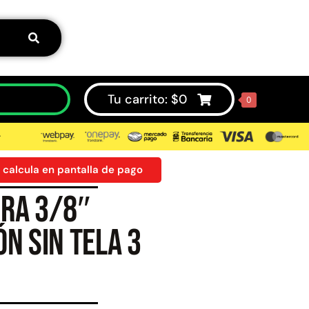
Tu carrito:
$
0
0
⮞
 calcula en pantalla de pago
ra 3/8″
50%
n sin tela 3