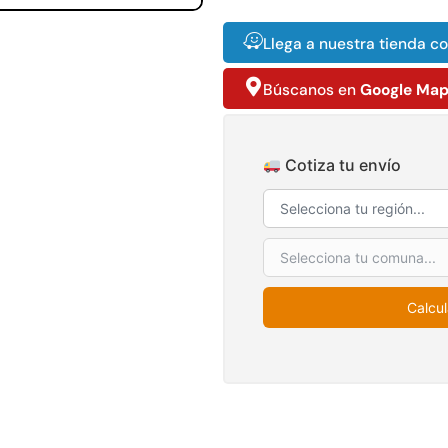
4,57*30,48mts
$
3.790.990
$
2.892.120
Llega a nuestra tienda c
Agregar al
Leer más
carrito
Búscanos en
Google Ma
Cotiza tu envío
38%
49%
Calcul
co
Apilador manual
Pasto sintético
E
rtado
ancho ajustable
ornamental Importado
e
Capacidad 1tn Lev.
USA: Summer
ollo
2,5mts
densidad 35mm Rollo
s
4,57*30,48mts
$
1.875.535
$
2.002.243
$
1.167.990
$
1.021.490