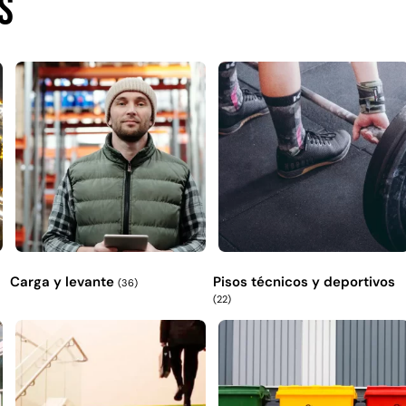
s
Carga y levante
Pisos técnicos y deportivos
(36)
(22)