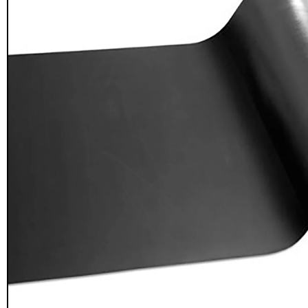
Seguridad y estacionamiento
Rampa Móvil
46
Hidráulica carga 
Pisos gradas y gomas
43
$
22.711.412
Pisos técnicos y deportivos
$
11.790.00
33
Ver más
Agregar al
carrito
FILTRAR POR COLOR
Rojo
28
Azul
24
Amarillo
23
Gris
22
Verde
16
Café
14
Negro
12
Blanco
11
Negro/Amarillo
9
Naranjo
6
Juego Modular
Ver más
QplayGroun
$
4.415.700