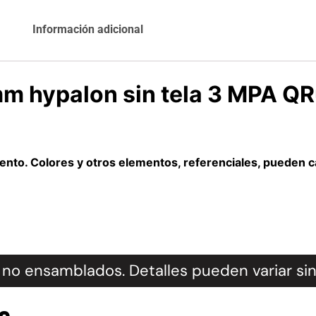
Agregar al
Información adicional
Leer más
carrito
m hypalon sin tela 3 MPA Q
Explora más productos
nto. Colores y otros elementos, referenciales, pueden ca
no ensamblados. Detalles pueden variar sin