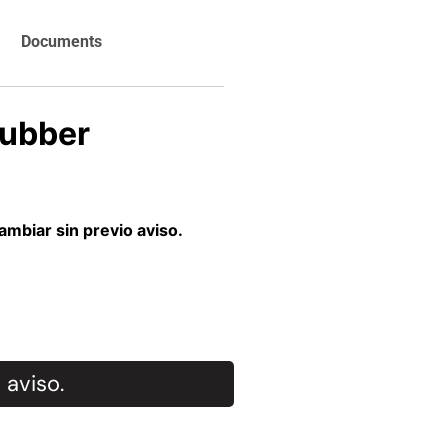
carrito
Agregar al
carrito
Documents
Rubber
mbiar sin previo aviso.
 aviso.