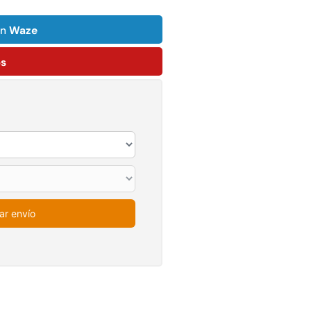
$
1.990.000
Leer más
on
Waze
Agregar al
carrito
ps
22%
ar envío
mpaquetadura 1/4"
Empaquetadura 3/16"
6.4mm hypalon sin
4.8mm neopreno con
tela 3 MPA
1 tela 3.5MP
$
803.797
$
1.192.666
$
930.490
Agregar al