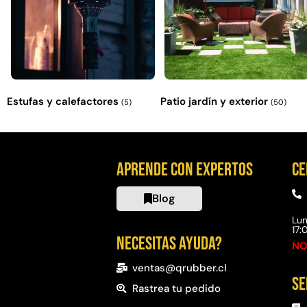
Estufas y calefactores
Patio jardín y exterior
(5)
(50)
Aprende con expertos
Ce
Blog
Lun
17
Necesitas ayuda?
NO
ventas@qrubber.cl
Se
Rastrea tu pedido