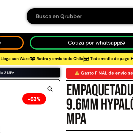
Cotiza por whatsapp
Llega con Waze
Retiro y envío todo Chile
Todo medio de pago 
tos
Gasto FINAL de envío se
la 3 MPA
Empaquetadu
48%
62%
9.6mm Hypaló
MPA