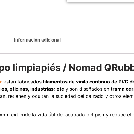
Agregar al
Leer más
carrito
Información adicional
Explora más productos
tipo limpiapiés / Nomad QRub
r
están fabricados
filamentos de vinilo continuo de PVC d
os, oficinas, industrias;
etc
y son diseñados en
trama cer
pan, retienen y ocultan la suciedad del calzado y otros ele
mpo, extiende la vida útil del acabado del piso y reduce e