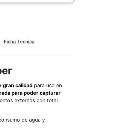
carrito
Agregar al
carrito
Ficha Técnica
ber
e gran calidad
para uso en
rada para poder capturar
mentos externos con total
l consumo de agua y