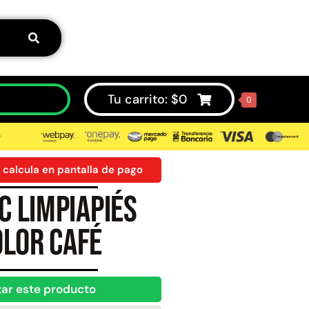
Tu carrito:
$
0
0
⮞
 calcula en pantalla de pago
C limpiapiés
50%
lor café
zar este producto