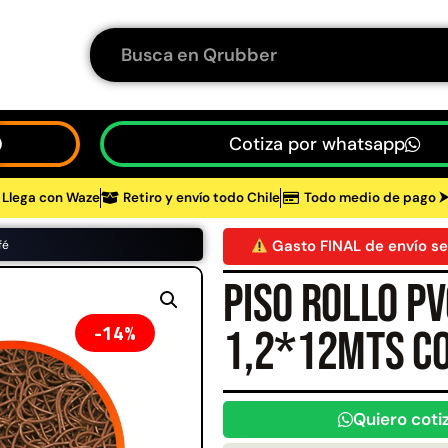
Cotiza por whatsapp
Llega con Waze
Retiro y envío todo Chile
Todo medio de pago 
tos
Gasto FINAL de envío se
fé
Piso rollo PV
48%
14%
1,2*12mts co
Quiero coti