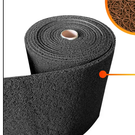
Seguridad y estacionamiento
Rampa Móvil
46
Hidráulica carga 
Pisos gradas y gomas
43
$
22.711.412
Pisos técnicos y deportivos
$
11.790.00
33
Ver más
Agregar al
carrito
FILTRAR POR COLOR
Rojo
28
Azul
24
Amarillo
23
Gris
22
Verde
16
Café
14
Negro
12
Blanco
11
Negro/Amarillo
9
Naranjo
6
Juego Modular
Ver más
QplayGroun
$
4.415.700