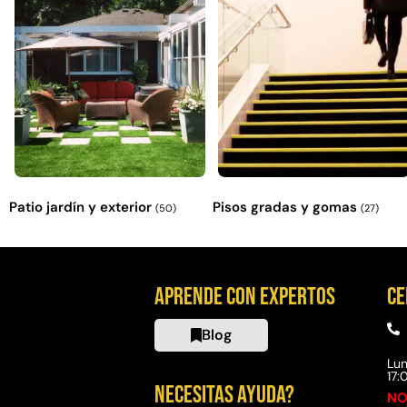
Patio jardín y exterior
Pisos gradas y gomas
(50)
(27)
Aprende con expertos
Ce
Blog
Lun
17
Necesitas ayuda?
NO