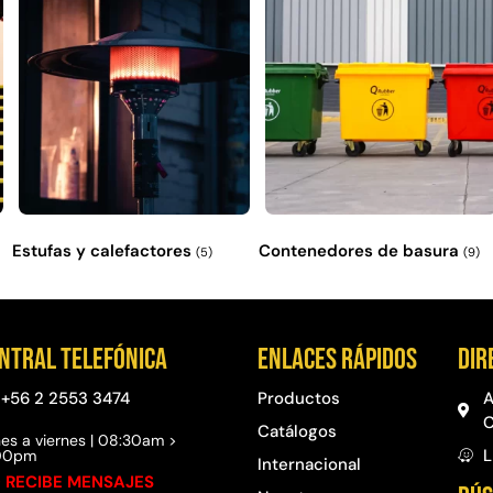
Estufas y calefactores
Contenedores de basura
(5)
(9)
ntral telefónica
Enlaces rápidos
Dir
+56 2 2553 3474
Productos
A
C
Catálogos
es a viernes | 08:30am >
L
:00pm
Internacional
 RECIBE MENSAJES