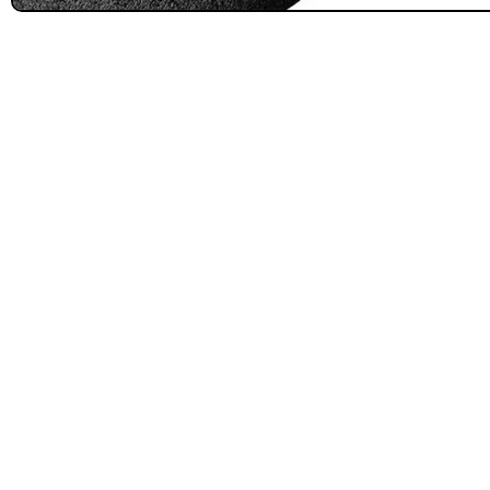
FILTRAR POR MARCA
Leer más
QRubber
418
MQ
73
FILTRAR POR DISEÑO
Estoperol
10
Diamantado
9
Estriado
9
Puzzle
6
Madera
2
Pasto sintéti
ornamental Impo
USA: Paradis
densidad 42mm R
4,57*15,24mt
$
1.427.544