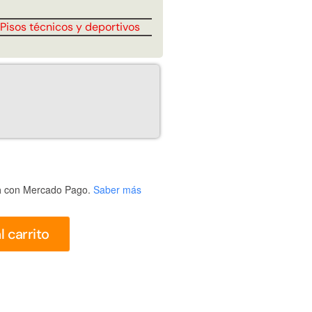
Juego Modular 25
Juego Modular 02
QplayGround
QplayGround
,
Pisos técnicos y deportivos
$
4.507.990
$
9.558.557
$
4.790.000
Leer más
Agregar al
carrito
30%
a
con Mercado Pago.
Saber más
l carrito
anspaleta eléctrica
Apilador manual carga
carga de 2tn
capacidad 1000kg
$
1.470.788
$
2.842.858