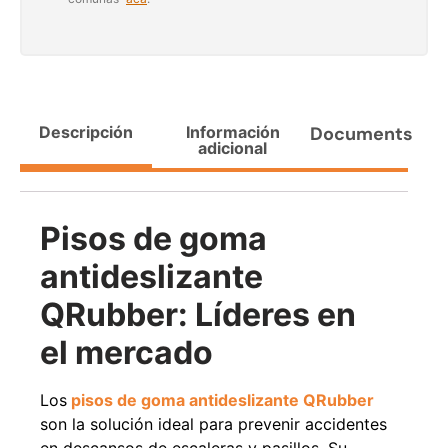
Agregar al carrito
38%
Descripción
Información
Documents
adicional
Pisos de goma
antideslizante
QRubber: Líderes en
Pasto sintético ornamental
Apilador manual ancho
Importado USA: Paradise
ajustable Capacidad 1tn Lev.
densidad 42mm Rollo
2,5mts
el mercado
4,57*15,24mts
$
1.875.535
$
1.427.544
$
1.167.990
Los
pisos de goma antideslizante QRubber
son la solución ideal para prevenir accidentes
Leer más
Agregar al carrito