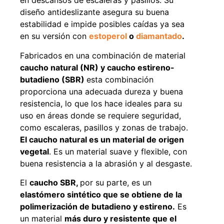
en descansos de escaleras y pasillos. Su
diseño antideslizante asegura su buena
estabilidad e impide posibles caídas ya sea
en su versión con
estoperol
o
diamantado
.
49%
22%
Fabricados en una combinación de material
caucho natural (NR) y caucho estireno-
butadieno (SBR)
esta combinación
proporciona una adecuada dureza y buena
resistencia, lo que los hace ideales para su
uso en áreas donde se requiere seguridad,
como escaleras, pasillos y zonas de trabajo.
El caucho natural es un material de origen
Pasto sintético ornamental
Empaquetadura 1/4" 6.4mm
Importado USA: Summer
hypalon sin tela 3 MPA
vegetal
. Es un material suave y flexible, con
densidad 35mm Rollo
$
930.490
$
1.192.666
4,57*30,48mts
buena resistencia a la abrasión y al desgaste.
$
2.002.243
El
caucho SBR,
por su parte, es un
Agregar al carrito
$
1.021.490
elastómero sintético que se obtiene de la
polimerización de butadieno y estireno.
Es
Leer más
un material
más duro y resistente que el