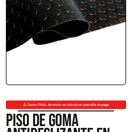
Rampa Móvil Hidráulica
Juego Modular 35
carga 10ton
QplayGround
$
5.926.486
$
22.711.412
$
11.790.000
Leer más
Agregar al carrito
50%
Gasto FINAL de envío se calcula en pantalla de pago
Piso de goma