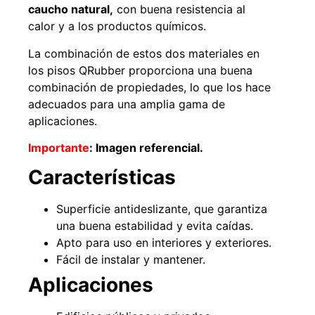
caucho natural,
con buena resistencia al
calor y a los productos químicos.
La combinación de estos dos materiales en
los pisos QRubber proporciona una buena
combinación de propiedades, lo que los hace
adecuados para una amplia gama de
aplicaciones.
Importante
:
Imagen referencial.
Características
Empaquetadura 3/16"
4.8mm neopreno con 1 tela
3.5MP
Superficie antideslizante, que garantiza
$
803.797
una buena estabilidad y evita caídas.
Apto para uso en interiores y exteriores.
Agregar al carrito
Fácil de instalar y mantener.
Aplicaciones