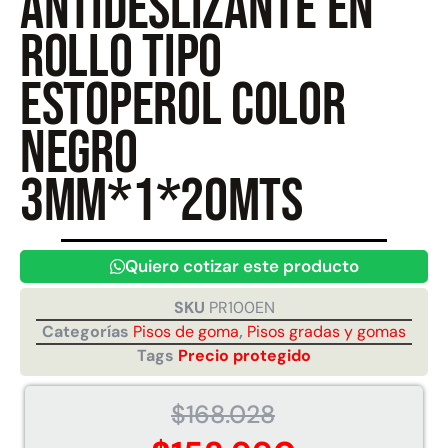
antideslizante en
rollo Tipo
Juego Modular 40
Juego Modular 25
estoperol color
QplayGround
QplayGround
$
4.859.984
$
9.558.557
negro
$
4.790.000
Leer más
3mm*1*20mts
Agregar al carrito
Quiero cotizar este producto
SKU
PR100EN
Categorías
Pisos de goma
,
Pisos gradas y gomas
Tags
Precio protegido
$
168.028