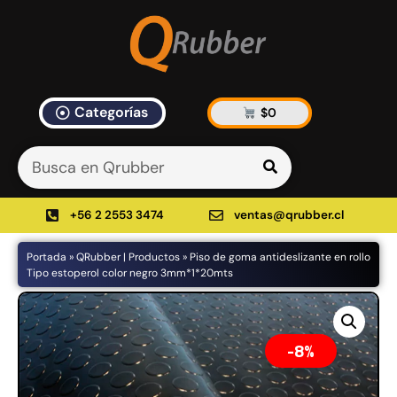
Categorías
$
0
Artículos Blog
535 results found in 10ms
Filtrar
+56 2 2553 3474
ventas@qrubber.cl
Portada
»
QRubber | Productos
»
Piso de goma antideslizante en rollo
Productos
Tipo estoperol color negro 3mm*1*20mts
48%
8%