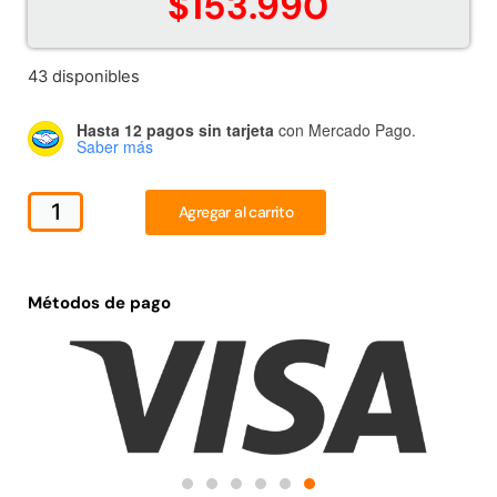
$
153.990
Juego Modular 02
Juego Modular 01
QplayGround
QplayGround
$
4.507.990
$
4.415.700
43 disponibles
Leer más
Leer más
Hasta 12 pagos sin tarjeta
con Mercado Pago.
Saber más
Agregar al carrito
37%
Métodos de pago
Juego Modular 03
Pasto sintético ornamental
QplayGround
Importado USA: Crown
densidad 35mm Rollo
$
5.987.128
4,57*30,48mts