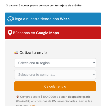
$
3.790.990
$
2.892.120
O paga en 3 cuotas precio contado con
tu tarjeta de crédito
.
Agregar al carrito
Leer más
Llega a nuestra tienda con
Waze
Búscanos en
Google Maps
30%
Cotiza tu envío
Transpaleta eléctrica carga
Apilador manual carga
Calcular envío
de 2tn
capacidad 1000kg
$
1.470.788
$
2.842.858
Compras sobre $100.000clp tienen
despacho gratis
$
1.990.000
(Envío QR)
en comunas de RM
seleccionadas
. Revisa las
Leer más
comunas
acá
.