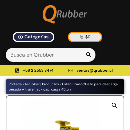
Categorías
$
0
Artículos Blog
535 results found in 10ms
Filtrar
+56 2 2553 3474
ventas@qrubber.cl
Portada
»
QRubber | Productos
»
Estabilizador/Gato para descarga
Productos
pesada – trailer jack cap. carga 45ton
48%