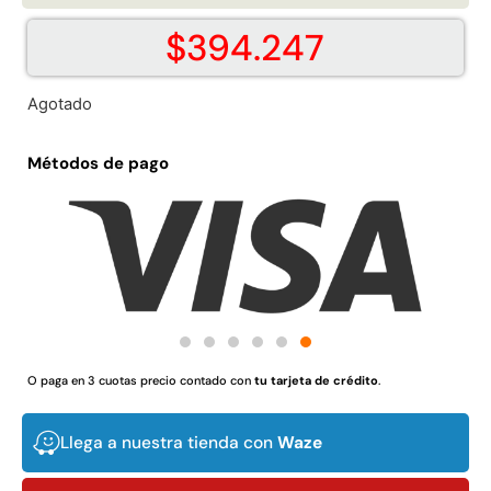
$
394.247
Agotado
Juego Modular 02 QplayGround
Juego Modular 01
Métodos de pago
$
4.507.990
$
4.415.
Leer más
Leer m
37%
O paga en 3 cuotas precio contado con
tu tarjeta de crédito
.
Llega a nuestra tienda con
Waze