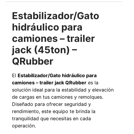
Estabilizador/Gato
hidráulico para
camiones – trailer
Transpaleta eléctrica carga de 2tn
Apilador manual ca
1000k
jack (45ton) –
$
1.990.000
$
2.842.858
$
1.470.
QRubber
Agregar al carrito
Leer m
El
Estabilizador/Gato hidráulico para
camiones – trailer jack QRubber
es la
solución ideal para la estabilidad y elevación
de cargas en tus camiones y remolques.
Diseñado para ofrecer seguridad y
rendimiento, este equipo te brinda la
tranquilidad que necesitas en cada
operación.