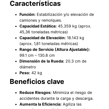
Características
Función:
Estabilización y/o elevación de
camiones y remolques.
Capacidad Estática:
45.359 kg (aprox.
45,36 toneladas métricas)
Pasto sintético ornamental Importado
Apilador manual an
USA: Paradise densidad 42mm Rollo
Capacidad 1tn L
Capacidad de Elevación:
18.143 kg
4,57*15,24mts
$
$
1.875.535
(aprox. 1,81 toneladas métricas)
$
1.427.544
Rango de Servicio (Altura Ajustable):
Agregar al 
99.1 cm – 130.8 cm
Leer más
Dimensión de la Rueda:
20.3 cm de
diámetro
Peso:
42 kg
Beneficios clave
49%
Reduce Riesgos:
Minimiza el riesgo de
accidentes durante la carga y descarga.
Aumenta la Eficiencia:
Agiliza las