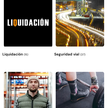
Empaquetadura 3/16" 4.8mm neopreno
con 1 tela 3.5MP
$
803.797
Liquidación
Seguridad vial
(15)
(37)
Agregar al carrito
Explora más productos