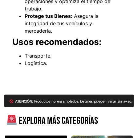
operaciones y optimiza el tiempo de
trabajo.
Protege tus Bienes:
Asegura la
integridad de tus vehículos y
mercadería.
Usos recomendados:
Pasto sintético ornamental Importado
Empaquetadura 1/4"
USA: Summer densidad 35mm Rollo
sin tela 
4,57*30,48mts
Transporte.
$
$
1.192.666
$
1.021.490
$
2.002.243
Logística.
Agregar al 
Leer más
ATENCIÓN:
Productos no ensamblados. Detalles pueden variar sin aviso.
Explora más categorías