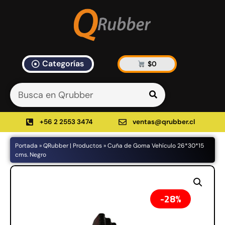
Categorías
$
0
Artículos Blog
535 results found in 10ms
Filtrar
+56 2 2553 3474
ventas@qrubber.cl
Portada
»
QRubber | Productos
»
Cuña de Goma Vehículo 26*30*15
Productos
cms. Negro
48%
28%