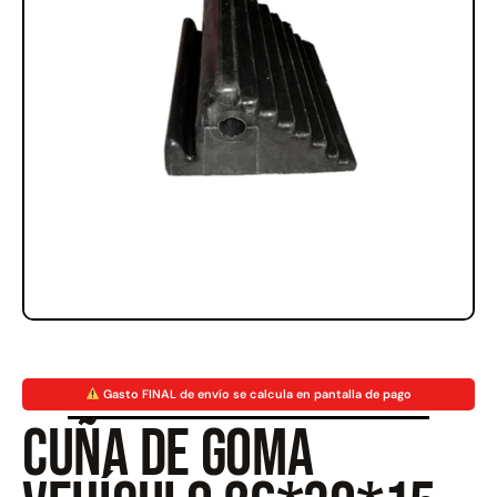
Rampa Móvil Hidráulica
Juego Modular 35
carga 10ton
QplayGround
$
5.926.486
$
22.711.412
$
11.790.000
Leer más
Agregar al carrito
50%
Gasto FINAL de envío se calcula en pantalla de pago
Cuña de Goma