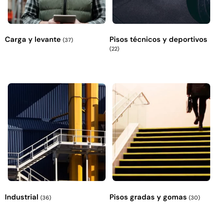
Carga y levante
Pisos técnicos y deportivos
(37)
(22)
Empaquetadura 3/16"
4.8mm neopreno con 1 tela
3.5MP
$
803.797
Agregar al carrito
Industrial
Pisos gradas y gomas
(36)
(30)