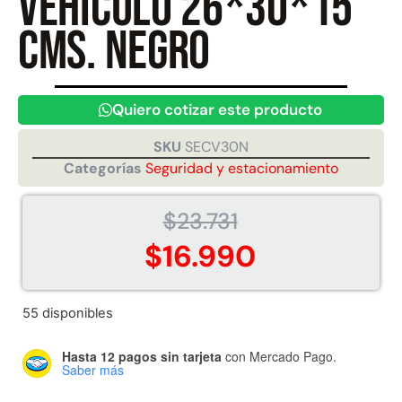
Vehículo 26*30*15
cms. Negro
Juego Modular 40
Juego Modular 25
QplayGround
QplayGround
$
4.859.984
$
9.558.557
Quiero cotizar este producto
$
4.790.000
Leer más
SKU
SECV30N
Agregar al carrito
Categorías
Seguridad y estacionamiento
$
23.731
$
16.990
55 disponibles
Hasta 12 pagos sin tarjeta
con Mercado Pago.
Saber más