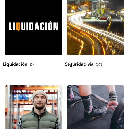
49%
22%
Liquidación
Seguridad vial
(15)
(37)
Pasto sintético ornamental
Empaquetadura 1/4" 6.4mm
Importado USA: Summer
hypalon sin tela 3 MPA
densidad 35mm Rollo
$
930.490
$
1.192.666
4,57*30,48mts
$
2.002.243
Agregar al carrito
$
1.021.490
Leer más