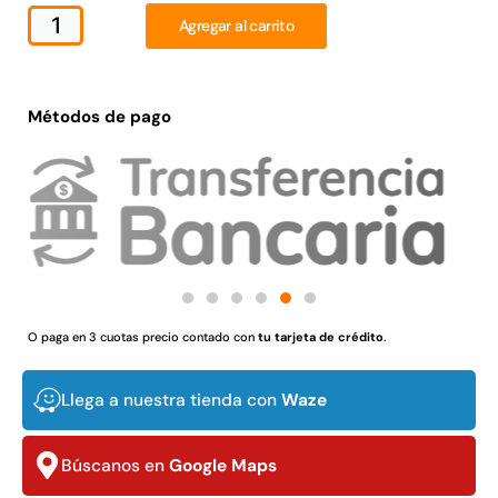
Juego Modular 02
Juego Modular 01
Agregar al carrito
QplayGround
QplayGround
$
4.507.990
$
4.415.700
Métodos de pago
Leer más
Leer más
37%
O paga en 3 cuotas precio contado con
tu tarjeta de crédito
.
Llega a nuestra tienda con
Waze
Juego Modular 03
Pasto sintético ornamental
QplayGround
Importado USA: Crown
Búscanos en
Google Maps
densidad 35mm Rollo
$
5.987.128
4,57*30,48mts