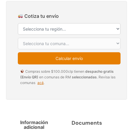
$
3.790.990
$
2.892.120
Cotiza tu envío
Agregar al carrito
Leer más
30%
Calcular envío
Compras sobre $100.000clp tienen
despacho gratis
(Envío QR)
en comunas de RM
seleccionadas
. Revisa las
comunas
acá
.
Transpaleta eléctrica carga
Apilador manual carga
de 2tn
capacidad 1000kg
$
1.470.788
$
2.842.858
Información
Documents
$
1.990.000
adicional
Leer más