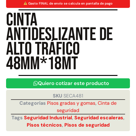
Gasto FINAL de envío se calcula en pantalla de pago
Cinta
Juego Modular 40
Juego Modular 25
QplayGround
QplayGround
antideslizante de
$
4.859.984
$
9.558.557
$
4.790.000
alto tráfico
Leer más
Agregar al carrito
48mm*18mt
Quiero cotizar este producto
SKU
SECA481
Categorías
Pisos gradas y gomas
,
Cinta de
seguridad
Tags
Seguridad Industrial
,
Seguridad escaleras
,
Pisos técnicos
,
Pisos de seguridad