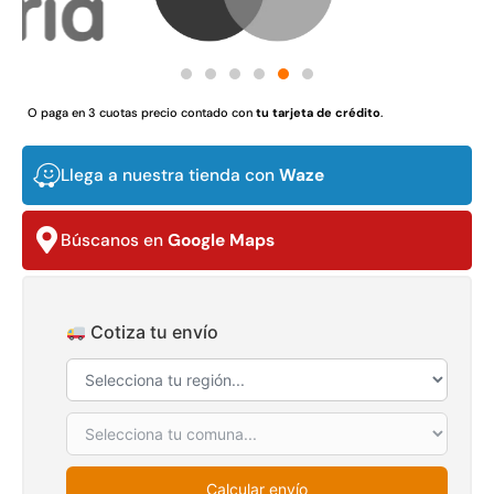
$
3.790.990
$
2.892.120
Agregar al carrito
Leer más
O paga en 3 cuotas precio contado con
tu tarjeta de crédito
.
Llega a nuestra tienda con
Waze
30%
Búscanos en
Google Maps
Cotiza tu envío
Transpaleta eléctrica carga
Apilador manual carga
de 2tn
capacidad 1000kg
$
1.470.788
$
2.842.858
$
1.990.000
Leer más
Calcular envío