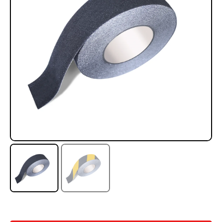
Rampa Móvil Hidráulica
Juego Modular 35
carga 10ton
QplayGround
$
5.926.486
$
22.711.412
$
11.790.000
Leer más
Agregar al carrito
50%