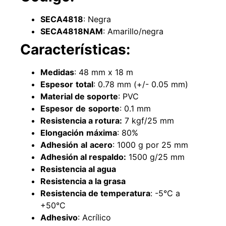
SECA4818
: Negra
SECA4818NAM
: Amarillo/negra
Características:
Medidas
: 48 mm x 18 m
Espesor
total
: 0.78 mm (+/- 0.05 mm)
Material de soporte
: PVC
Espesor
de
soporte
: 0.1 mm
Resistencia a rotura:
7 kgf/25 mm
Empaquetadura 3/16"
Elongación
máxima
: 80%
4.8mm neopreno con 1 tela
Adhesión
al
acero
: 1000 g por 25 mm
3.5MP
Adhesión al respaldo:
1500 g/25 mm
$
803.797
Resistencia al agua
Resistencia a la grasa
Agregar al carrito
Resistencia de temperatura
: -5°C a
+50°C
Adhesivo
: Acrílico