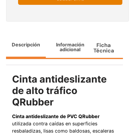
Agregar al carrito
38%
Descripción
Información
Ficha
adicional
Técnica
Cinta antideslizante
de alto tráfico
Pasto sintético ornamental
Apilador manual ancho
Importado USA: Paradise
ajustable Capacidad 1tn Lev.
QRubber
densidad 42mm Rollo
2,5mts
4,57*15,24mts
$
1.875.535
$
1.427.544
Cinta antideslizante de PVC QRubber
$
1.167.990
utilizada contra caídas en superficies
Leer más
resbaladizas, lisas como baldosas, escaleras
Agregar al carrito