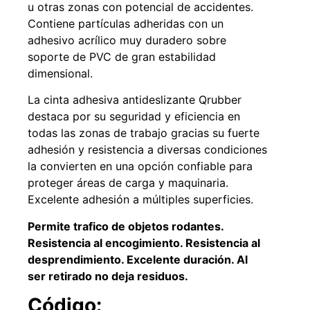
u otras zonas con potencial de accidentes.
Contiene partículas adheridas con un
adhesivo acrílico muy duradero sobre
soporte de PVC de gran estabilidad
49%
22%
dimensional.
La cinta adhesiva antideslizante Qrubber
destaca por su seguridad y eficiencia en
todas las zonas de trabajo gracias su fuerte
adhesión y resistencia a diversas condiciones
la convierten en una opción confiable para
proteger áreas de carga y maquinaria.
Pasto sintético ornamental
Empaquetadura 1/4" 6.4mm
Excelente adhesión a múltiples superficies.
Importado USA: Summer
hypalon sin tela 3 MPA
densidad 35mm Rollo
$
930.490
$
1.192.666
4,57*30,48mts
Permite trafico de objetos rodantes.
$
2.002.243
Resistencia al encogimiento. Resistencia al
Agregar al carrito
$
1.021.490
desprendimiento. Excelente duración. Al
ser retirado no deja residuos.
Leer más
Código: