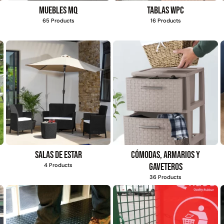
s
4,57*30,48mts
Muebles MQ
Tablas WPC
$
1.875.535
$
2.002.243
65 Products
16 Products
$
1.167.990
$
1.021.490
Agregar al
Leer más
carrito
Explora más productos
Salas de estar
Cómodas, armarios y
gaveteros
4 Products
36 Products