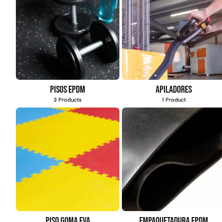
Pisos EPDM
Apiladores
3 Products
1 Product
Piso goma eva
Empaquetadura EPDM