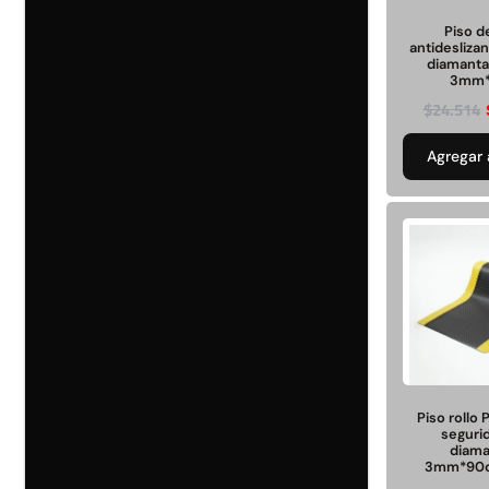
Seguridad y estacionamiento
Rampa Móvil
46
Hidráulica carga 
Piso 
Pisos gradas y gomas
antideslizan
43
diamant
Pisos técnicos y deportivos
3mm*
$
22.711.412
33
$
24.514
$
11.790.00
Ver más
Agregar 
Agregar al
FILTRAR POR COLOR
carrito
Rojo
28
Azul
24
Amarillo
23
Gris
22
Verde
16
Café
14
Negro
12
Blanco
11
Negro/Amarillo
9
Naranjo
6
Piso rollo
seguri
Ver más
diam
3mm*90
Juego Modular
QplayGroun