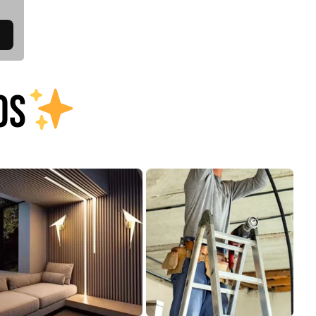
0
$
1.470.788
$
2.842.858
$
1.990.000
Leer más
Agregar al
OS
carrito
22%
mpaquetadura 1/4"
Empaquetadura 3/16"
6.4mm hypalon sin
4.8mm neopreno con
tela 3 MPA
1 tela 3.5MP