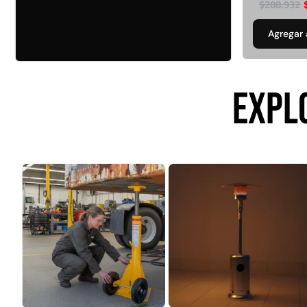
$
288.932
FILTRAR POR MARCA
QRubber
418
Agregar 
$
4.415.700
MQ
73
Leer más
FILTRAR POR DISEÑO
EXPL
Estoperol
10
Diamantado
9
Estriado
9
Puzzle
6
Madera
2
Pasto sintéti
ornamental Impo
USA: Paradis
densidad 42mm R