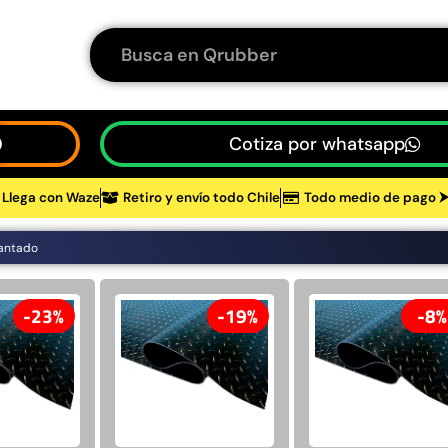
Cotiza por whatsapp
Llega con Waze
Retiro y envío todo Chile
Todo medio de pago 
tos
antado
48%
23%
19%
8%