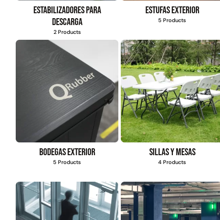
4,57*15,24mt
Estabilizadores para
Estufas exterior
$
1.427.544
descarga
5 Products
2 Products
Leer más
Bodegas exterior
Sillas y mesas
5 Products
4 Products