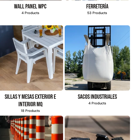
Wall Panel WPC
Ferretería
$
803.797
$
1.192.666
4 Products
53 Products
$
930.490
Agregar al
carrito
Agregar al
carrito
Sillas y mesas exterior e
Sacos industriales
interior MQ
4 Products
18 Products