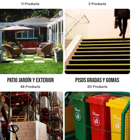
11 Products
3 Products
Patio jardín y exterior
Pisos gradas y gomas
48 Products
30 Products