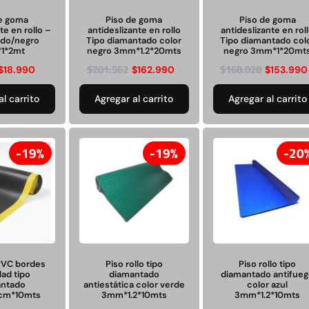
Juego Modular 35
Juego Modular 40
10ton
QplayGround
QplayGround
de goma
Piso de goma
Piso de goma
te en rollo –
antideslizante en rollo
antideslizante en rol
ado/negro
Tipo diamantado color
Tipo diamantado col
1*2mt
negro 3mm*1.2*20mts
negro 3mm*1*20mt
$
5.926.486
$
4.859.984
$
201.562
$
168.028
$
18.990
$
162.990
$
153.990
0
Leer más
Leer más
al carrito
Agregar al carrito
Agregar al carrito
19%
19%
20
37%
 PVC bordes
Piso rollo tipo
Piso rollo tipo
dad tipo
diamantado
diamantado antifue
antado
antiestática color verde
color azul
cm*10mts
3mm*1.2*10mts
3mm*1.2*10mts
 01
Juego Modular 03
Pasto sintético
Tr
d
QplayGround
ornamental Importado