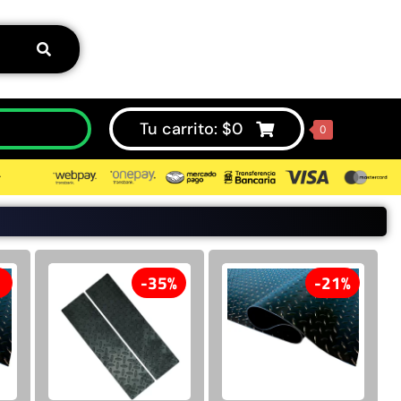
Tu carrito:
$
0
0
⮞
50%
35%
21%