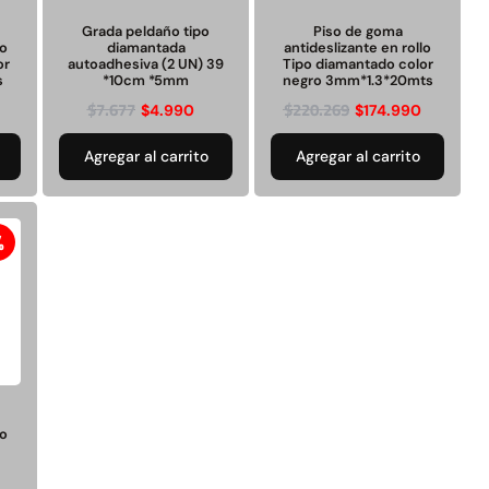
Juego Modular 25
Juego Modular 02
QplayGround
QplayGround
Grada peldaño tipo
Piso de goma
lo
diamantada
antideslizante en rollo
or
autoadhesiva (2 UN) 39
Tipo diamantado color
s
*10cm *5mm
negro 3mm*1.3*20mts
$
4.507.990
$
9.558.557
$
7.677
$
220.269
$
4.990
$
174.990
$
4.790.000
Leer más
Agregar al carrito
Agregar al carrito
Agregar al
carrito
%
30%
go
anspaleta eléctrica
Apilador manual carga
carga de 2tn
capacidad 1000kg