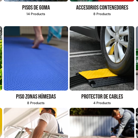
s
4,57*30,48mts
Pisos de goma
Accesorios contenedores
$
1.875.535
$
2.002.243
14 Products
8 Products
$
1.167.990
$
1.021.490
Agregar al
Leer más
carrito
Explora más productos
Piso zonas húmedas
Protector de cables
8 Products
4 Products