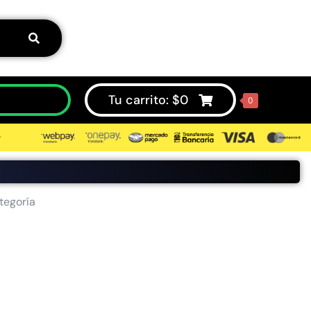
Tu carrito:
$
0
0
⮞
tegoría
50%