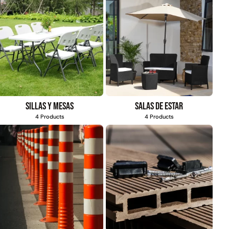
$
1.470.788
$
2.842.858
$
1.990.000
Leer más
Agregar al
carrito
Sillas y mesas
Salas de estar
4 Products
4 Products
22%
mpaquetadura 1/4"
Empaquetadura 3/16"
6.4mm hypalon sin
4.8mm neopreno con
tela 3 MPA
1 tela 3.5MP