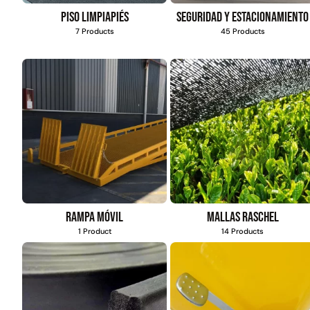
4,57*15,24mt
Piso limpiapiés
Seguridad y estacionamiento
$
1.427.544
7 Products
45 Products
Leer más
Rampa móvil
Mallas Raschel
1 Product
14 Products