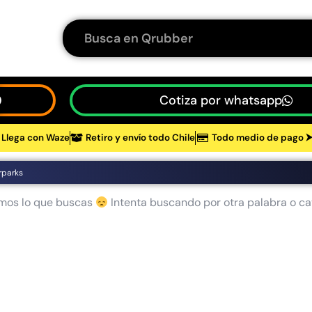
Cotiza por whatsapp
Llega con Waze
Retiro y envío todo Chile
Todo medio de pago 
tos
rparks
mos lo que buscas
Intenta buscando por otra palabra o ca
48%