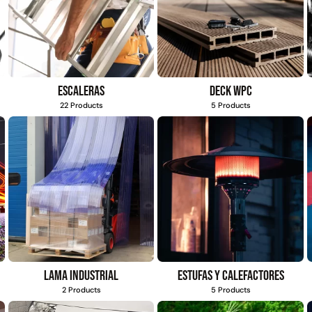
Escaleras
Deck WPC
22 Products
5 Products
Lama industrial
Estufas y calefactores
2 Products
5 Products