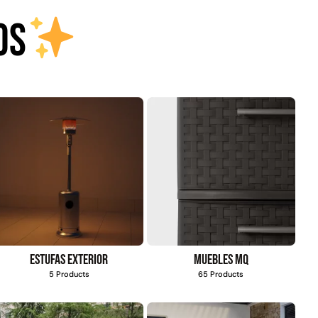
Juego Modular 25
Juego Modular 02
QplayGround
QplayGround
OS
$
4.507.990
$
9.558.557
$
4.790.000
Leer más
Agregar al
carrito
30%
Estufas exterior
Muebles MQ
5 Products
65 Products
anspaleta eléctrica
Apilador manual carga
carga de 2tn
capacidad 1000kg