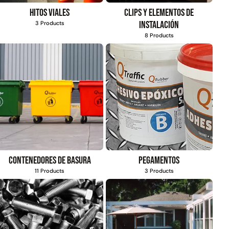
Hitos viales
Clips y elementos de
$
803.797
$
1.192.666
instalación
3 Products
$
930.490
Agregar al
8 Products
carrito
Agregar al
carrito
Contenedores de basura
Pegamentos
11 Products
3 Products