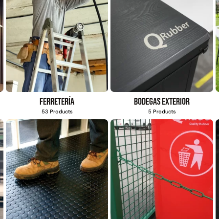
USA: Crown densidad
35mm Rollo
4,57*30,48mts
$
5.987.128
$
2.892.120
$
3.790.990
Leer más
Agregar al
carrito
Ferretería
Bodegas exterior
53 Products
5 Products
38%
49%
co
Apilador manual
Pasto sintético
E
rtado
ancho ajustable
ornamental Importado
e
Capacidad 1tn Lev.
USA: Summer
ollo
2,5mts
densidad 35mm Rollo