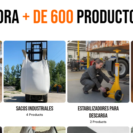
Juego Modular 35
Juego Modular 40
10ton
QplayGround
QplayGround
ORA
+ DE 600
PRODUCT
$
5.926.486
$
4.859.984
0
Leer más
Leer más
37%
Sacos industriales
Estabilizadores para
descarga
4 Products
2 Products
 01
Juego Modular 03
Pasto sintético
Tr
d
QplayGround
ornamental Importado