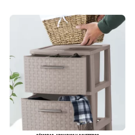
Juego Modular 02
Juego Modular 01
QplayGround
QplayGround
$
4.507.990
$
4.415.700
Leer más
Leer más
37%