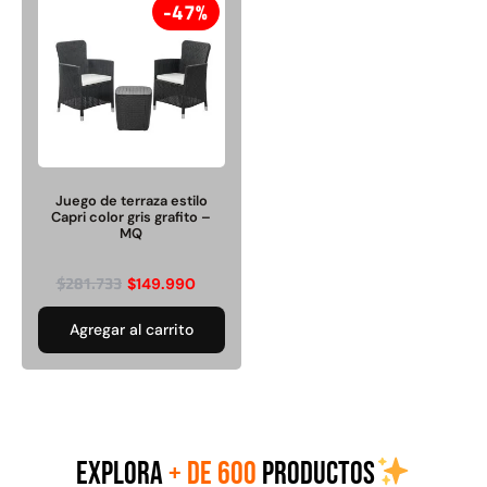
47%
Juego Modular 40
Juego Modular 25
QplayGround
QplayGround
$
4.859.984
$
9.558.557
Juego de terraza estilo
Capri color gris grafito –
$
4.790.000
MQ
Leer más
Agregar al carrito
$
281.733
$
149.990
Agregar al carrito
EXPLORA
+ DE 600
PRODUCTOS