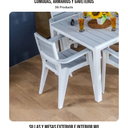
Cómodas, armarios y gaveteros
36 Products
Juego Modular 03
Pasto sintético ornamental
QplayGround
Importado USA: Crown
densidad 35mm Rollo
4,57*30,48mts
$
2.892.120
$
5.987.128
$
3.790.990
Leer más
Agregar al carrito
30%
Sillas y mesas exterior e interior MQ