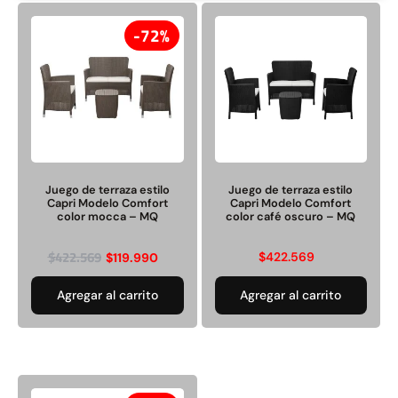
72%
Rampa Móvil Hidráulica
Juego Modular 35
carga 10ton
QplayGround
$
5.926.486
$
22.711.412
Juego de terraza estilo
Juego de terraza estilo
$
11.790.000
Capri Modelo Comfort
Capri Modelo Comfort
Leer más
color mocca – MQ
color café oscuro – MQ
Agregar al carrito
$
422.569
$
422.569
$
119.990
Agregar al carrito
Agregar al carrito
50%