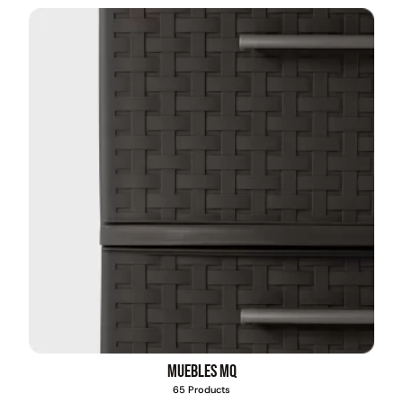
Empaquetadura 3/16"
4.8mm neopreno con 1 tela
3.5MP
$
803.797
Agregar al carrito
Explora más productos
Muebles MQ
65 Products