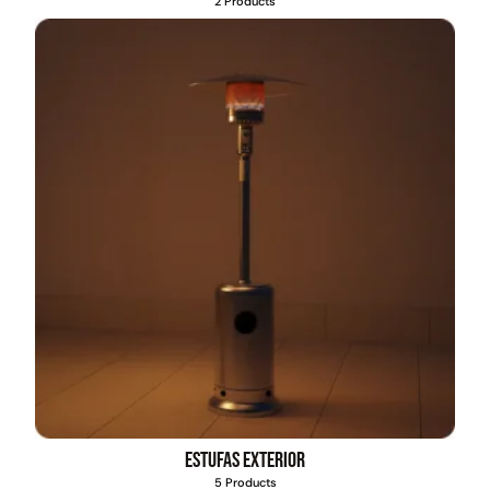
2 Products
Pasto sintético ornamental
Empaquetadura 1/4" 6.4mm
Importado USA: Summer
hypalon sin tela 3 MPA
densidad 35mm Rollo
4,57*30,48mts
$
930.490
$
2.002.243
$
1.192.666
$
1.021.490
Agregar al carrito
Leer más
Estufas exterior
5 Products