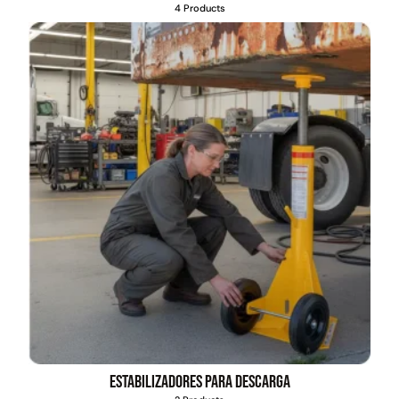
4 Products
Pasto sintético ornamental
Apilador manual ancho
Importado USA: Paradise
ajustable Capacidad 1tn Lev.
densidad 42mm Rollo
2,5mts
4,57*15,24mts
$
1.427.544
$
1.875.535
$
1.167.990
Leer más
Agregar al carrito
49%
22%
Estabilizadores para descarga