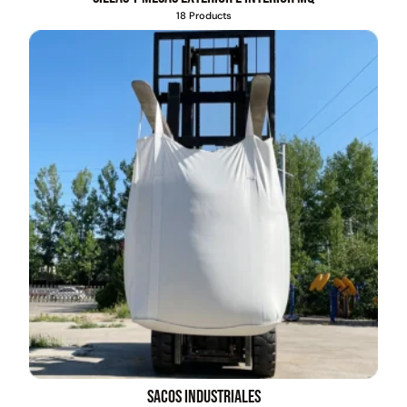
18 Products
Transpaleta eléctrica carga
Apilador manual carga
de 2tn
capacidad 1000kg
$
1.470.788
$
2.842.858
$
1.990.000
Leer más
Agregar al carrito
38%
Sacos industriales