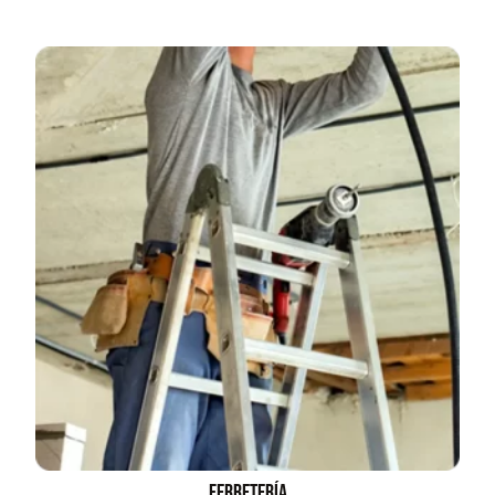
Juego Modular 03
Pasto sintético ornamental
QplayGround
Importado USA: Crown
densidad 35mm Rollo
4,57*30,48mts
$
2.892.120
$
5.987.128
$
3.790.990
Leer más
Agregar al carrito
30%
Ferretería