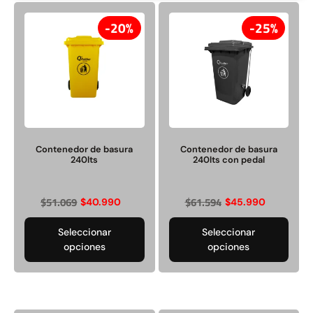
20%
25%
Rampa Móvil Hidráulica
Juego Modular 35
carga 10ton
QplayGround
$
5.926.486
$
22.711.412
Contenedor de basura
Contenedor de basura
$
11.790.000
240lts
240lts con pedal
Leer más
Agregar al carrito
$
51.069
$
61.594
$
40.990
$
45.990
Seleccionar
Seleccionar
opciones
opciones
50%