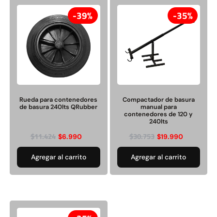
39%
35%
Juego Modular 40
Juego Modular 25
QplayGround
QplayGround
$
4.859.984
$
9.558.557
Rueda para contenedores
Compactador de basura
$
4.790.000
de basura 240lts QRubber
manual para
Leer más
contenedores de 120 y
240lts
Agregar al carrito
$
11.424
$
30.753
$
6.990
$
19.990
Agregar al carrito
Agregar al carrito