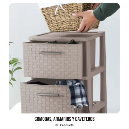
Empaquetadura 3/16"
4.8mm neopreno con 1 tela
3.5MP
$
803.797
Agregar al carrito
Explora más productos
Cómodas, armarios y gaveteros
36 Products