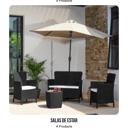
4 Products
Pasto sintético ornamental
Empaquetadura 1/4" 6.4mm
Importado USA: Summer
hypalon sin tela 3 MPA
densidad 35mm Rollo
4,57*30,48mts
$
930.490
$
2.002.243
$
1.192.666
$
1.021.490
Agregar al carrito
Leer más
Salas de estar
4 Products