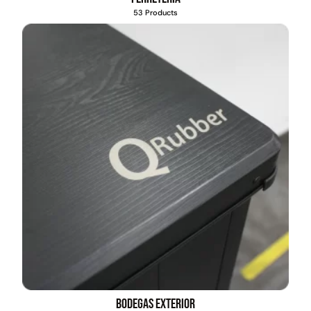
53 Products
Transpaleta eléctrica carga
Apilador manual carga
de 2tn
capacidad 1000kg
$
1.470.788
$
2.842.858
$
1.990.000
Leer más
Agregar al carrito
38%
Bodegas exterior