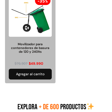
35%
Juego Modular 02
Juego Modular 01
QplayGround
QplayGround
$
4.507.990
$
4.415.700
Movilizador para
contenedores de basura
de 120 y 240lts
Leer más
Leer más
$
76.907
$
49.990
Agregar al carrito
37%
EXPLORA
+ DE 600
PRODUCTOS