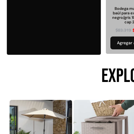
Seguridad y estacionamiento
Rampa Móvil
46
Hidráulica carga 
Bodega mu
Pisos gradas y gomas
baúl para e
43
negro/gris 
Pisos técnicos y deportivos
cap 
$
22.711.412
33
$
83.319
$
11.790.00
Ver más
Agregar 
Agregar al
FILTRAR POR COLOR
carrito
Rojo
28
EXPL
Azul
24
Amarillo
23
Gris
22
Verde
16
Café
14
Negro
12
Blanco
11
Negro/Amarillo
9
Naranjo
6
Ver más
Juego Modular
QplayGroun