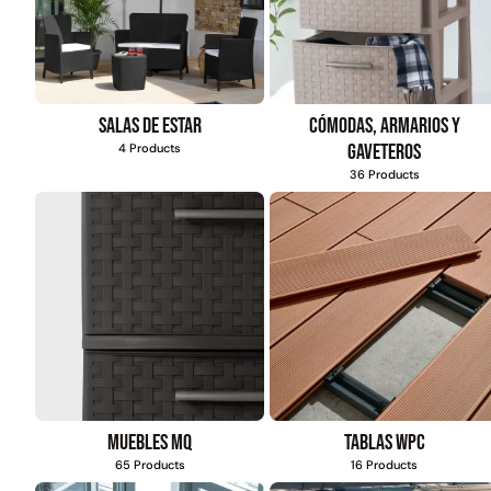
FILTRAR POR MARCA
QRubber
418
$
4.415.700
MQ
73
Leer más
Salas de estar
Cómodas, armarios y
FILTRAR POR DISEÑO
gaveteros
4 Products
Estoperol
10
36 Products
Diamantado
9
Estriado
9
Puzzle
6
Madera
2
Pasto sintéti
Muebles MQ
Tablas WPC
ornamental Impo
65 Products
16 Products
USA: Paradis
densidad 42mm R