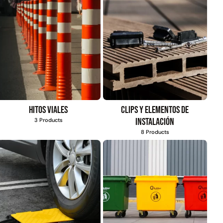
$
803.797
$
1.192.666
$
930.490
Agregar al
carrito
Agregar al
carrito
Hitos viales
Clips y elementos de
instalación
3 Products
8 Products