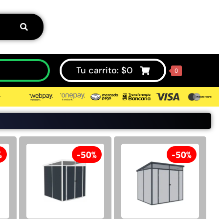
Tu carrito:
$
0
0
⮞
50%
%
50%
50%