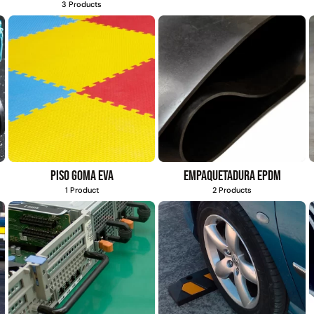
3 Products
Piso goma eva
Empaquetadura EPDM
1 Product
2 Products