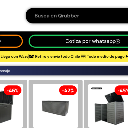
Cotiza por whatsapp
Llega con Waze
Retiro y envío todo Chile
Todo medio de pago 
tos
cenaje
48%
46%
42%
45