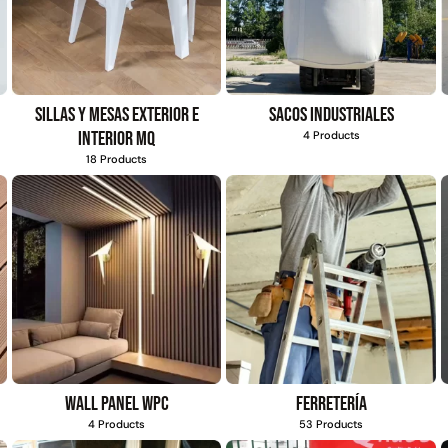
USA: Crown densidad
35mm Rollo
4,57*30,48mts
$
5.987.128
$
2.892.120
$
3.790.990
Sillas y mesas exterior e
Sacos industriales
Leer más
Agregar al
interior MQ
4 Products
carrito
18 Products
38%
49%
co
Apilador manual
Pasto sintético
E
Wall Panel WPC
Ferretería
rtado
ancho ajustable
ornamental Importado
4 Products
53 Products
e
Capacidad 1tn Lev.
USA: Summer
ollo
2,5mts
densidad 35mm Rollo