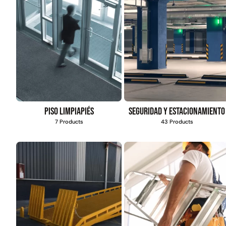
4,57*15,24mt
$
1.427.544
Leer más
Piso limpiapiés
Seguridad y estacionamiento
7 Products
43 Products