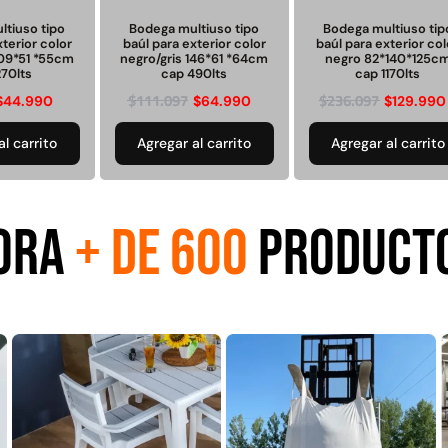
Juego Modular 35
Juego Modular 40
10ton
QplayGround
QplayGround
ltiuso tipo
Bodega multiuso tipo
Bodega multiuso tip
xterior color
baúl para exterior color
baúl para exterior col
109*51 *55cm
negro/gris 146*61 *64cm
negro 82*140*125c
270lts
cap 490lts
cap 1170lts
$
5.926.486
$
4.859.984
$
111.097
$
236.097
$
44.990
$
64.990
$
129.990
0
Leer más
Leer más
al carrito
Agregar al carrito
Agregar al carrito
ORA
+ DE 600
PRODUCT
37%
 01
Juego Modular 03
Pasto sintético
Tr
d
QplayGround
ornamental Importado