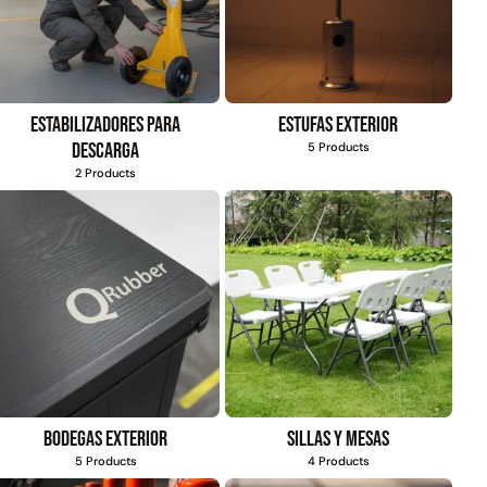
$
1.470.788
$
2.842.858
$
1.990.000
Leer más
Estabilizadores para
Estufas exterior
Agregar al
descarga
5 Products
carrito
2 Products
22%
mpaquetadura 1/4"
Empaquetadura 3/16"
Bodegas exterior
Sillas y mesas
6.4mm hypalon sin
4.8mm neopreno con
5 Products
4 Products
tela 3 MPA
1 tela 3.5MP