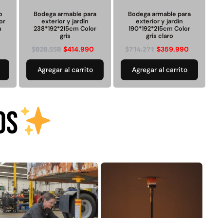
Juego Modular 25
Juego Modular 02
QplayGround
QplayGround
o
Bodega armable para
Bodega armable para
or
exterior y jardín
exterior y jardín
m
238*192*215cm Color
190*192*215cm Color
gris
gris claro
$
4.507.990
$
9.558.557
$
828.558
$
714.271
$
414.990
$
359.990
$
4.790.000
Leer más
Agregar al carrito
Agregar al carrito
Agregar al
carrito
OS
30%
anspaleta eléctrica
Apilador manual carga
carga de 2tn
capacidad 1000kg