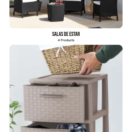
Salas de estar
4 Products
Set tres maletas tela | color
azul
$
186.016
Leer más