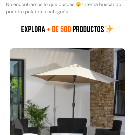
No encontramos lo que buscas
Intenta buscando
por otra palabra o categoría
EXPLORA
+ DE 600
PRODUCTOS
Set tres maletas rígida APT
Set tres maletas tela | color
(variedades)
negro
$
186.016
$
186.016
Seleccionar opciones
Leer más