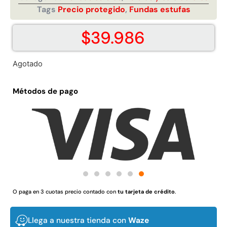
Tags
Precio protegido
,
Fundas estufas
Juego Modular 02
Juego Modular 01
QplayGround
QplayGround
$
4.507.990
$
4.415.700
$
39.986
Leer más
Leer más
Agotado
Métodos de pago
37%
O paga en 3 cuotas precio contado con
tu tarjeta de crédito
.
Juego Modular 03
Pasto sintético ornamental
QplayGround
Importado USA: Crown
densidad 35mm Rollo
Llega a nuestra tienda con
Waze
$
5.987.128
4,57*30,48mts