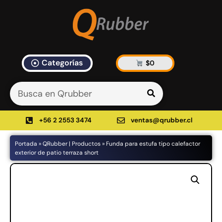
Categorías
$
0
Artículos Blog
535 results found in 9ms
Filtrar
+56 2 2553 3474
ventas@qrubber.cl
Portada
»
QRubber | Productos
»
Funda para estufa tipo calefactor
Productos
exterior de patio terraza short
48%