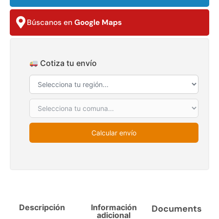
$
3.790.990
$
2.892.120
Búscanos en
Google Maps
Agregar al carrito
Leer más
Cotiza tu envío
30%
Calcular envío
Transpaleta eléctrica carga
Apilador manual carga
de 2tn
capacidad 1000kg
$
1.470.788
$
2.842.858
$
1.990.000
Descripción
Información
Documents
adicional
Leer más