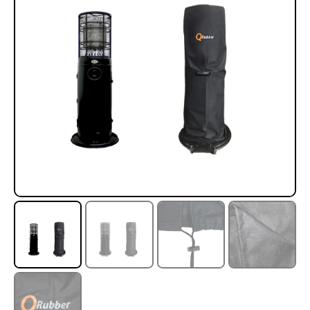
Rampa Móvil Hidráulica
Juego Modular 35
carga 10ton
QplayGround
$
5.926.486
$
22.711.412
$
11.790.000
Leer más
Agregar al carrito
50%