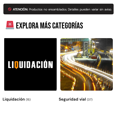
ATENCIÓN:
Productos no ensamblados. Detalles pueden variar sin aviso.
Explora más categorías
Empaquetadura 3/16"
4.8mm neopreno con 1 tela
3.5MP
$
803.797
Agregar al carrito
Liquidación
Seguridad vial
(15)
(37)