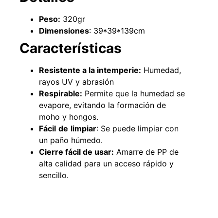
Peso:
320gr
Dimensiones
: 39*39*139cm
49%
22%
Características
Resistente a la intemperie:
Humedad,
rayos UV y abrasión
Respirable:
Permite que la humedad se
evapore, evitando la formación de
moho y hongos.
Fácil
de
limpiar
: Se puede limpiar con
Pasto sintético ornamental
Empaquetadura 1/4" 6.4mm
un paño húmedo.
Importado USA: Summer
hypalon sin tela 3 MPA
densidad 35mm Rollo
Cierre fácil de usar:
Amarre de PP de
$
930.490
$
1.192.666
4,57*30,48mts
alta calidad para un acceso rápido y
$
2.002.243
sencillo.
Agregar al carrito
$
1.021.490
Leer más