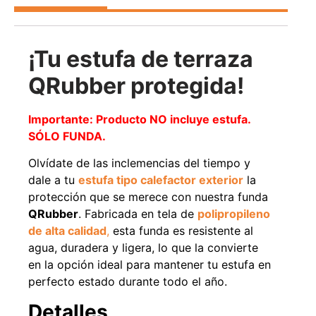
Agregar al carrito
¡Tu estufa de terraza
QRubber protegida!
38%
Importante:
Producto NO incluye estufa.
SÓLO FUNDA.
Olvídate de las inclemencias del tiempo y
dale a tu
estufa tipo calefactor exterior
la
protección que se merece con nuestra funda
QRubber
. Fabricada en tela de
polipropileno
Pasto sintético ornamental
Apilador manual ancho
Importado USA: Paradise
ajustable Capacidad 1tn Lev.
de alta calidad
,
esta funda es resistente al
densidad 42mm Rollo
2,5mts
agua, duradera y ligera, lo que la convierte
4,57*15,24mts
$
1.875.535
en la opción ideal para mantener tu estufa en
$
1.427.544
$
1.167.990
perfecto estado durante todo el año.
Leer más
Detalles
Agregar al carrito