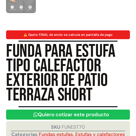
Juego Modular 40
Juego Modular 25
QplayGround
QplayGround
$
4.859.984
$
9.558.557
Gasto FINAL de envío se calcula en pantalla de pago
$
4.790.000
Funda para estufa
Leer más
Agregar al carrito
tipo calefactor
exterior de patio
terraza short
Quiero cotizar este producto
SKU
FUNEST70
Categorías
Fundas estufas
,
Estufas y calefactores